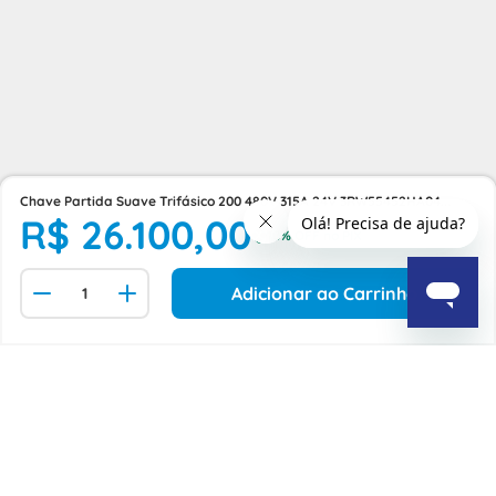
Chave Partida Suave Trifásico 200 480V 315A 24V 3RW55452HA04
R$
26
.
100
,
00
Siemens
Adicionar ao Carrinho