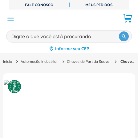
FALE CONOSCO
MEUS PEDIDOS
Digite o que você está procurando
Informe seu CEP
TERMOS MAIS BUSCADOS
Automação Industrial
Chaves de Partida Suave
Chave Partida Suave Trifásico 200 480V 315A 24V 3RW55452HA04 Siemens
1
º
disjuntor
2
º
cabo flexivel
3
º
cabo
4
º
contator
5
º
tomada
6
º
barramento
7
º
dps