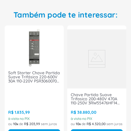
Também pode te interessar:
Soft Starter Chave Partida
Suave Trifásica 220-600V
30A 110-220V PSR3060070
ABB
Chave Partida Suave
Trifasico 200-480V 470A
110-250V 3RW55476HF14
Siemens
R$
1
.
835
,
99
R$
38
.
880
,
00
à vista no PIX
à vista no PIX
ou
10
de
R$
203
,
99
sem juros
ou
10
de
R$
4
.
320
,
00
sem juros