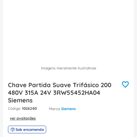
8
º
fita isolante
9
º
caixa passagem
10
º
disjuntor motor
Imagens meramente ilustrativas
Chave Partida Suave Trifásico 200
480V 315A 24V 3RW55452HA04
Siemens
:
1026280
Siemens
ver avaliações
Sob encomenda