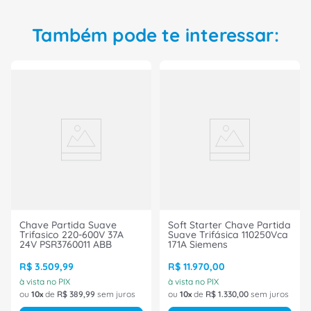
Também pode te interessar:
Chave Partida Suave
Soft Starter Chave Partida
Trifasico 220-600V 37A
Suave Trifásica 110250Vca
24V PSR3760011 ABB
171A Siemens
R$
3
.
509
,
99
R$
11
.
970
,
00
à vista no PIX
à vista no PIX
ou
10
de
R$
389
,
99
sem juros
ou
10
de
R$
1
.
330
,
00
sem juros