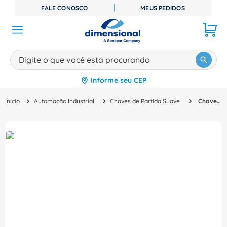
FALE CONOSCO
MEUS PEDIDOS
Digite o que você está procurando
Informe seu CEP
TERMOS MAIS BUSCADOS
Automação Industrial
Chaves de Partida Suave
Chave Partida Suave Trifásico 200 480V 25A 110 220V 3RW52151AC14 Siemens
1
º
disjuntor
2
º
cabo flexivel
3
º
cabo
4
º
contator
5
º
tomada
6
º
fita isolante
7
º
dps