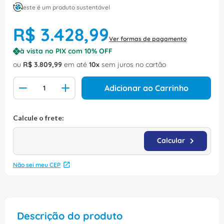
este é um produto sustentável
R$
3
.
428
,
99
Ver formas de pagamento
à vista no PIX com
10
% OFF
ou
R$
3
.
809
,
99
em até
10
sem juros no cartão
Adicionar ao Carrinho
Não sei meu CEP
Descrição do produto