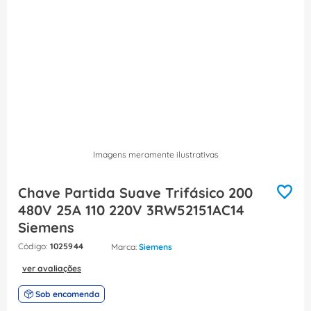
8
º
caixa passagem
9
º
orion schneider
10
º
disjuntor motor
Imagens meramente ilustrativas
Chave Partida Suave Trifásico 200
480V 25A 110 220V 3RW52151AC14
Siemens
:
1025944
Siemens
ver avaliações
Sob encomenda