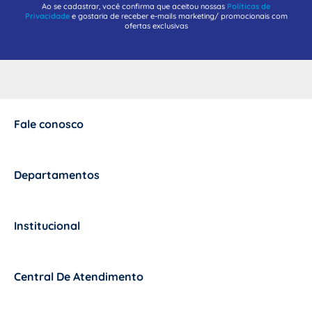
Ao se cadastrar, você confirma que aceitou nossas
Políticas de
Privacidade
e gostaria de receber e-mails marketing/ promocionais com
ofertas exclusivas
Fale conosco
+
Departamentos
+
Institucional
+
Central De Atendimento
+