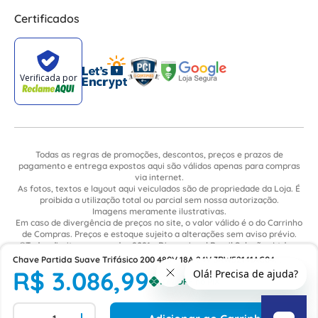
Certificados
Todas as regras de promoções, descontos, preços e prazos de
pagamento e entrega expostos aqui são válidos apenas para compras
via internet.
As fotos, textos e layout aqui veiculados são de propriedade da Loja. É
proibida a utilização total ou parcial sem nossa autorização.
Imagens meramente ilustrativas.
Em caso de divergência de preços no site, o valor válido é o do Carrinho
de Compras. Preços e estoque sujeito a alterações sem aviso prévio.
©Todos direitos reservados 2021 - Dimensional Brasil Soluções Ltda. -
CNPJ: 06.913.480/0015-63 - Avenida Armando Ragonha, 190 - Bairro
Chave Partida Suave Trifásico 200 480V 18A 24V 3RW52141AC04
Village Limeira. Pavilhão Sítio São João - Limeira - SP / CEP: 13.481-316
R$
3
.
086
,
99
Siemens