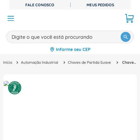
FALE CONOSCO
MEUS PEDIDOS
Digite o que você está procurando
Informe seu CEP
TERMOS MAIS BUSCADOS
Automação Industrial
Chaves de Partida Suave
Chave Partida Suave Trifásico 200 480V 18A 24V 3RW52141AC04 Siemens
1
º
disjuntor
2
º
cabo flexivel
3
º
cabo
4
º
contator
5
º
tomada
6
º
barramento
7
º
dps