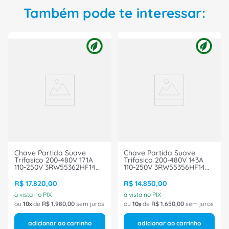
Também pode te interessar:
Chave Partida Suave
Chave Partida Suave
Trifasico 200-480V 171A
Trifasico 200-480V 143A
110-250V 3RW55362HF14
110-250V 3RW55356HF14
Siemens
Siemens
R$
17
.
820
,
00
R$
14
.
850
,
00
à vista no PIX
à vista no PIX
ou
10
de
R$
1
.
980
,
00
sem juros
ou
10
de
R$
1
.
650
,
00
sem juros
adicionar ao carrinho
adicionar ao carrinho