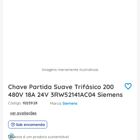
8
º
fita isolante
9
º
caixa passagem
10
º
disjuntor motor
Imagens meramente ilustrativas
Chave Partida Suave Trifásico 200
480V 18A 24V 3RW52141AC04 Siemens
:
1025928
Siemens
ver avaliações
Sob encomenda
este é um produto sustentável