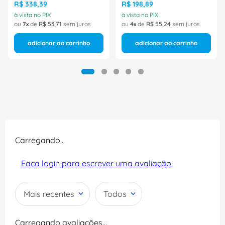
R$
338
,
39
R$
198
,
89
à vista no PIX
à vista no PIX
ou
7
de
R$
53
,
71
sem juros
ou
4
de
R$
55
,
24
sem juros
adicionar ao carrinho
adicionar ao carrinho
Carregando…
Faça login para escrever uma avaliação.
Mais recentes
Todos
Carregando avaliações…