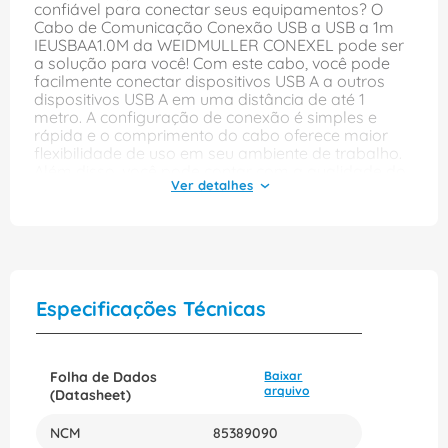
confiável para conectar seus equipamentos? O
Cabo de Comunicação Conexão USB a USB a 1m
IEUSBAA1.0M da WEIDMULLER CONEXEL pode ser
a solução para você! Com este cabo, você pode
facilmente conectar dispositivos USB A a outros
dispositivos USB A em uma distância de até 1
metro. A configuração de conexão é simples e
rápida e o comprimento do cabo oferece maior
flexibilidade de uso em seu ambiente de trabalho.
Além disso, você pode contar com a qualidade do
fabricante WEIDMULLER CONEXEL para garantir a
confiabilidade da sua conexão. O cabo é feito com
materiais duráveis e resistentes para suportar o
desgaste diário e garantir a proteção dos dados
sendo transmitidos. Se você precisa de um cabo de
comunicação confiável, de fácil configuração e
durável para conectar seus equipamentos, o Cabo
Especificações Técnicas
de Comunicação Conexão USB a USB a 1m
IEUSBAA1.0M da WEIDMULLER CONEXEL é a
escolha certa para você. Adquira já o seu e tenha a
garantia de uma conexão segura e eficiente.
Folha de Dados
Baixar
arquivo
(Datasheet)
NCM
85389090