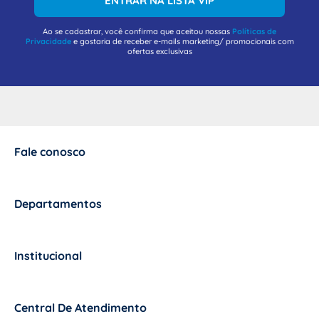
ENTRAR NA LISTA VIP
Ao se cadastrar, você confirma que aceitou nossas
Políticas de
Privacidade
e gostaria de receber e-mails marketing/ promocionais com
ofertas exclusivas
Fale conosco
+
Departamentos
+
Institucional
+
Central De Atendimento
+