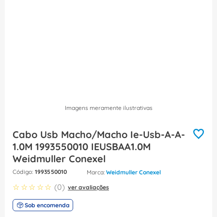
8
º
caixa passagem
9
º
disjuntor motor
10
º
orion schneider
Imagens meramente ilustrativas
Cabo Usb Macho/Macho Ie-Usb-A-A-
1.0M 1993550010 IEUSBAA1.0M
Weidmuller Conexel
:
1993550010
Weidmuller Conexel
☆
☆
☆
☆
☆
(
0
)
ver avaliações
Sob encomenda