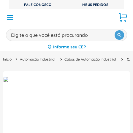
FALE CONOSCO
MEUS PEDIDOS
Digite o que você está procurando
Informe seu CEP
TERMOS MAIS BUSCADOS
Automação Industrial
Cabos de Automação Industrial
Cabo Usb Macho/Macho Ie-Usb-A-A-1.0M 1993550010 IEUSBAA1.0M Weidmuller Conexel
1
º
disjuntor
2
º
cabo flexivel
3
º
cabo
4
º
contator
5
º
tomada
6
º
fita isolante
7
º
dps