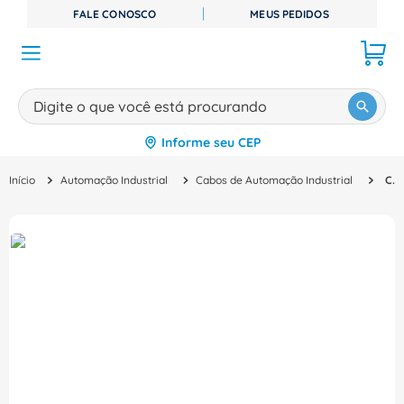
FALE CONOSCO
MEUS PEDIDOS
Digite o que você está procurando
Informe seu CEP
TERMOS MAIS BUSCADOS
Automação Industrial
Cabos de Automação Industrial
Cabo Sinal Motion Connect 800 25M para S120 6FX80022DC001CF0 Siemens
1
º
disjuntor
2
º
cabo flexivel
3
º
cabo
4
º
contator
5
º
tomada
6
º
barramento
7
º
fita isolante