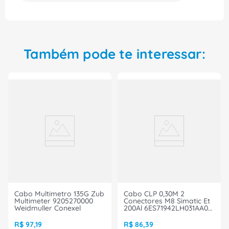
desempenho e confiabilidade, além de
proporcionar uma operação mais segura. Adquira
agora mesmo o Cabo de Sinal MOT-CON 800 25M
P/S120 6FX80022DC001CF0, e melhore o
desempenho e qualidade dos seus processos
Também pode te interessar:
industriais. Compre agora e otimize o seu negócio!
Cabo Multimetro 135G Zub
Cabo CLP 0,30M 2
Multimeter 9205270000
Conectores M8 Simatic Et
Weidmuller Conexel
200Al 6ES71942LH031AA0
Siemens
R$
97
,
19
R$
86
,
39