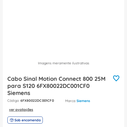
8
º
dps
9
º
orion schneider
10
º
caixa passagem
Imagens meramente ilustrativas
Cabo Sinal Motion Connect 800 25M
para S120 6FX80022DC001CF0
Siemens
:
6FX80022DC001CF0
Siemens
ver avaliações
Sob encomenda