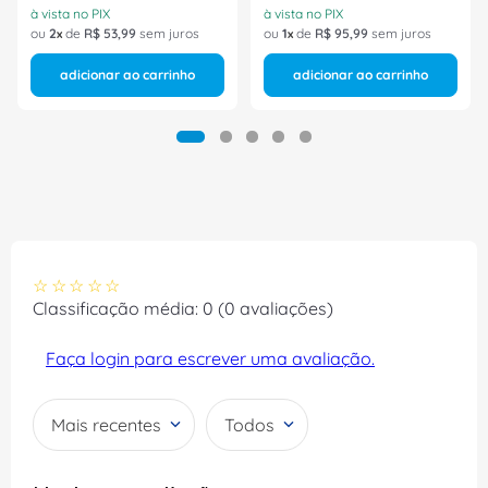
à vista no PIX
à vista no PIX
ou
2
de
R$
53
,
99
sem juros
ou
1
de
R$
95
,
99
sem juros
adicionar ao carrinho
adicionar ao carrinho
☆
☆
☆
☆
☆
Classificação média: 0
(0 avaliações)
Faça login para escrever uma avaliação.
Mais recentes
Todos