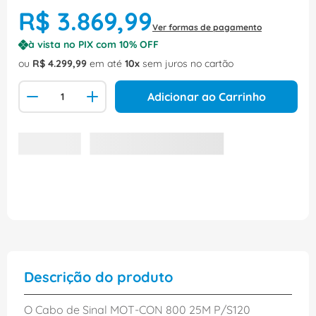
R$
3
.
869
,
99
Ver formas de pagamento
à vista no PIX com
10
% OFF
ou
R$
4
.
299
,
99
em até
10
sem juros no cartão
Adicionar ao Carrinho
Descrição do produto
O Cabo de Sinal MOT-CON 800 25M P/S120