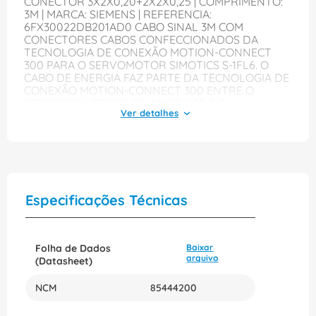
CONECTOR 3X2X0,20+2X2X0,25 | COMPRIMENTO:
3M | MARCA: SIEMENS | REFERENCIA:
6FX30022DB201AD0 CABO SINAL 3M COM
CONECTORES CABOS CONFECCIONADOS DA
TECNOLOGIA DE CONEXÃO MOTION-CONNECT
300 PARA O SERVOMOTOR SIMOTICS S-1FL6. O
CABO DE ENERGIA FAZ PARTE DA TECNOLOGIA DE
CONEXÃO MOTION-CONNECT 300 ENTRE O
SERVOCONVERSOR SINAMICS V90 E O
SERVOMOTOR SIMOTICS S-1FL6. O CABO ESTÁ
DISPONÍVEL EM DIFERENTES COMPRIMENTOS
ENTRE 3 M E 20 M. SINAMICS – A FAMÍLIA DE
ACIONAMENTOS ABRANGENTE PARA TODOS OS
CAMPOS DE APLICAÇÃO.
Especificações Técnicas
Folha de Dados
Baixar
arquivo
(Datasheet)
NCM
85444200