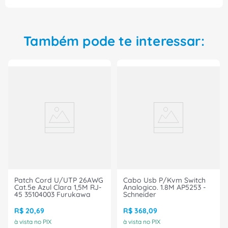
Também pode te interessar:
Patch Cord U/UTP 26AWG
Cabo Usb P/Kvm Switch
Cat.5e Azul Clara 1,5M RJ-
Analogico. 1.8M AP5253 -
45 35104003 Furukawa
Schneider
R$
20
,
69
R$
368
,
09
à vista no PIX
à vista no PIX