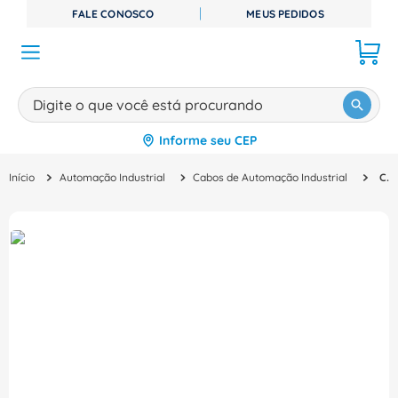
FALE CONOSCO
MEUS PEDIDOS
Digite o que você está procurando
Informe seu CEP
TERMOS MAIS BUSCADOS
Automação Industrial
Cabos de Automação Industrial
Cabo Sinal Motion Connect 300 3M 6FX30022DB201AD0 Siemens
1
º
disjuntor
2
º
cabo flexivel
3
º
cabo
4
º
contator
5
º
tomada
6
º
fita isolante
7
º
dps