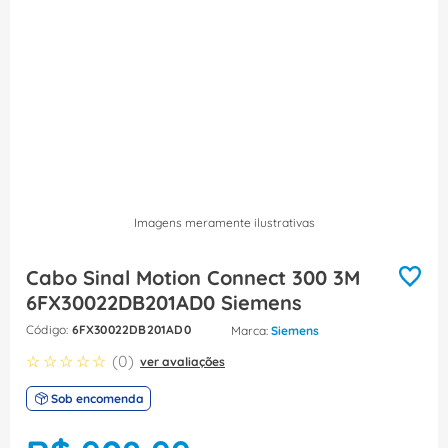
8
º
caixa passagem
9
º
orion schneider
10
º
disjuntor motor
Imagens meramente ilustrativas
Cabo Sinal Motion Connect 300 3M
6FX30022DB201AD0 Siemens
:
6FX30022DB201AD0
Siemens
☆
☆
☆
☆
☆
(
0
)
ver avaliações
Sob encomenda