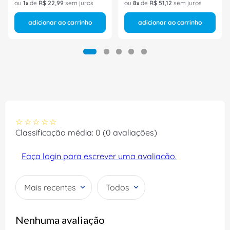
ou
1
de
R$
22
,
99
sem juros
ou
8
de
R$
51
,
12
sem juros
adicionar ao carrinho
adicionar ao carrinho
☆
☆
☆
☆
☆
Classificação média: 0
(0 avaliações)
Faça login para escrever uma avaliação.
Mais recentes
Todos
Nenhuma avaliação