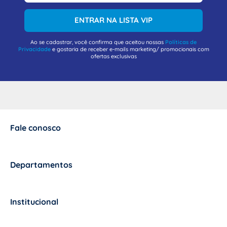
ENTRAR NA LISTA VIP
Ao se cadastrar, você confirma que aceitou nossas
Políticas de
Privacidade
e gostaria de receber e-mails marketing/ promocionais com
ofertas exclusivas
Fale conosco
+
Departamentos
+
Institucional
+