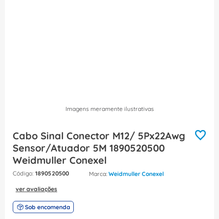
8
º
dps
9
º
orion schneider
10
º
caixa passagem
Imagens meramente ilustrativas
Cabo Sinal Conector M12/ 5Px22Awg
Sensor/Atuador 5M 1890520500
Weidmuller Conexel
:
1890520500
Weidmuller Conexel
ver avaliações
Sob encomenda