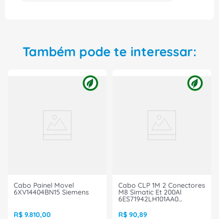
CONEXEL e experimente a confiabilidade e
eficiência que só um produto de primeira linha
pode oferecer. Compre agora e agilize suas
automações com os melhores produtos do
mercado!
Também pode te interessar:
Cabo Painel Movel
Cabo CLP 1M 2 Conectores
6XV14404BN15 Siemens
M8 Simatic Et 200Al
6ES71942LH101AA0
Siemens
R$
9
.
810
,
00
R$
90
,
89