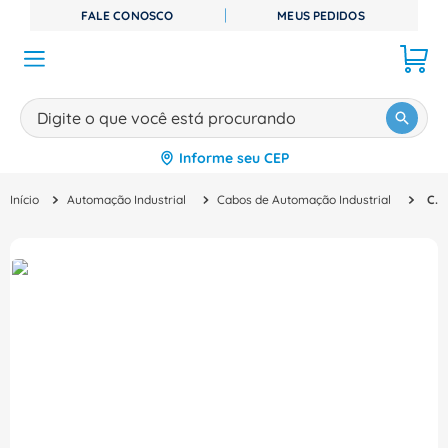
FALE CONOSCO
MEUS PEDIDOS
Digite o que você está procurando
Informe seu CEP
TERMOS MAIS BUSCADOS
Automação Industrial
Cabos de Automação Industrial
Cabo Sinal Conector M12/ 5Px22Awg Sensor/Atuador 5M 1890520500 Weidmuller Conexel
1
º
disjuntor
2
º
cabo flexivel
3
º
cabo
4
º
contator
5
º
tomada
6
º
barramento
7
º
fita isolante