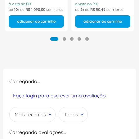
à vista no PIX
à vista no PIX
ou
10
de
R$
1
.
090
,
00
sem juros
ou
2
de
R$
50
,
49
sem juros
adicionar ao carrinho
adicionar ao carrinho
Carregando…
Faça login para escrever uma avaliação.
Mais recentes
Todos
Carregando avaliações…