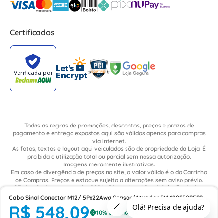
Certificados
Todas as regras de promoções, descontos, preços e prazos de
pagamento e entrega expostos aqui são válidos apenas para compras
via internet.
As fotos, textos e layout aqui veiculados são de propriedade da Loja. É
proibida a utilização total ou parcial sem nossa autorização.
Imagens meramente ilustrativas.
Em caso de divergência de preços no site, o valor válido é o do Carrinho
de Compras. Preços e estoque sujeito a alterações sem aviso prévio.
©Todos direitos reservados 2021 - Dimensional Brasil Soluções Ltda. -
CNPJ: 06.913.480/0015-63 - Avenida Armando Ragonha, 190 - Bairro
Cabo Sinal Conector M12/ 5Px22Awg Sensor/Atuador 5M 1890520500
Village Limeira. Pavilhão Sítio São João - Limeira - SP / CEP: 13.481-316
R$
548
,
09
Weidmuller Conexel