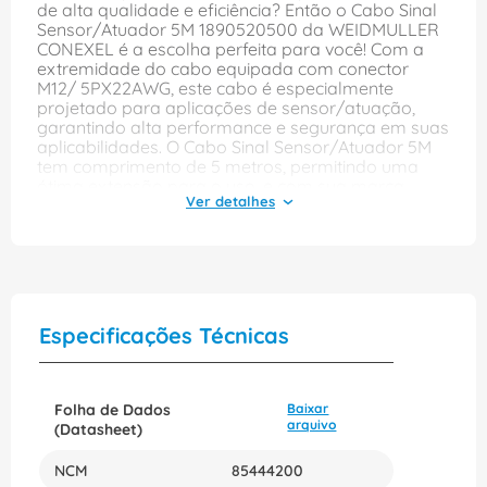
de alta qualidade e eficiência? Então o Cabo Sinal
Sensor/Atuador 5M 1890520500 da WEIDMULLER
CONEXEL é a escolha perfeita para você! Com a
extremidade do cabo equipada com conector
M12/ 5PX22AWG, este cabo é especialmente
projetado para aplicações de sensor/atuação,
garantindo alta performance e segurança em suas
aplicabilidades. O Cabo Sinal Sensor/Atuador 5M
tem comprimento de 5 metros, permitindo uma
ótima extensão para o uso, e com sua marca
WEIDMULLER, você pode ter certeza da qualidade
do produto. Além disso, o cabo é altamente
durável e resistente, com padrão de qualidade
para garantir a funcionalidade em suportar as
operações mais exigentes. Ideal para automação
industrial, sistemas de segurança e controle de
processos, o Cabo Sinal Sensor/Atuador 5M é
Especificações Técnicas
capaz de suportar uma grande variedade de
temperaturas e condições de operação, além de
sua fácil instalação, ele garante rapidez e
segurança na implementação. Não perca a
Folha de Dados
Baixar
oportunidade de garantir agora mesmo um
arquivo
(Datasheet)
produto de alta qualidade para suas necessidades
de automação. Adquira já o Cabo Sinal
NCM
85444200
Sensor/Atuador 5M 1890520500 da WEIDMULLER