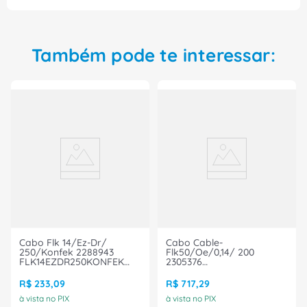
automação!
Também pode te interessar:
Cabo Flk 14/Ez-Dr/
Cabo Cable-
250/Konfek 2288943
Flk50/Oe/0,14/ 200
FLK14EZDR250KONFEK
2305376
Phoenix Contact
CABLEFLK50OE0,14200
Phoenix Contact
R$
233
,
09
R$
717
,
29
à vista no PIX
à vista no PIX