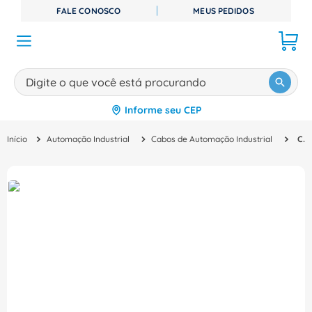
FALE CONOSCO
MEUS PEDIDOS
Digite o que você está procurando
Informe seu CEP
TERMOS MAIS BUSCADOS
Automação Industrial
Cabos de Automação Industrial
Cabo Conector 22Awg 3M 1349880030 Weidmuller Conexel
1
º
disjuntor
2
º
cabo flexivel
3
º
cabo
4
º
contator
5
º
tomada
6
º
fita isolante
7
º
dps