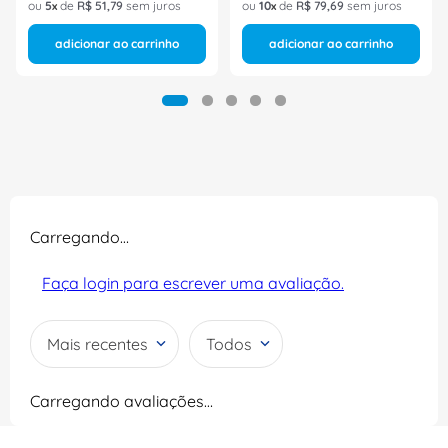
ou
5
de
R$
51
,
79
sem juros
ou
10
de
R$
79
,
69
sem juros
adicionar ao carrinho
adicionar ao carrinho
Carregando…
Faça login para escrever uma avaliação.
Mais recentes
Todos
Carregando avaliações…