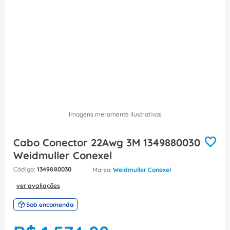
8
º
caixa passagem
9
º
orion schneider
10
º
disjuntor motor
Imagens meramente ilustrativas
Cabo Conector 22Awg 3M 1349880030
Weidmuller Conexel
:
1349880030
Weidmuller Conexel
ver avaliações
Sob encomenda