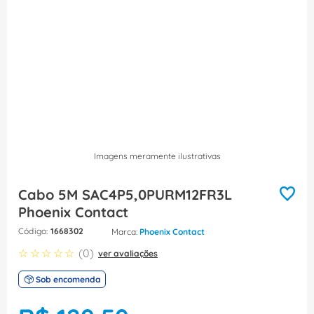
8
º
fita isolante
9
º
caixa passagem
10
º
disjuntor motor
Imagens meramente ilustrativas
Cabo 5M SAC4P5,0PURM12FR3L
Phoenix Contact
:
1668302
Phoenix Contact
☆
☆
☆
☆
☆
(
0
)
ver avaliações
Sob encomenda