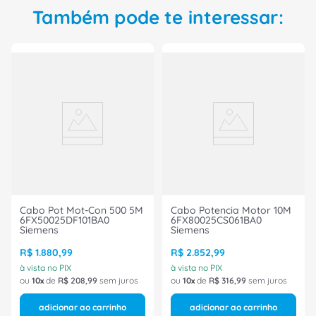
SAC4P5,0PURM12FR3L é a escolha certa. Além
Também pode te interessar:
disso, você pode contar com a qualidade da
marca Phoenix Contact, que oferece o melhor em
termos de tecnologia e eficiência para seus
clientes. Adquira já o seu e tenha uma conexão
segura e confiável!
Cabo Pot Mot-Con 500 5M
Cabo Potencia Motor 10M
6FX50025DF101BA0
6FX80025CS061BA0
Siemens
Siemens
R$
1
.
880
,
99
R$
2
.
852
,
99
à vista no PIX
à vista no PIX
ou
10
de
R$
208
,
99
sem juros
ou
10
de
R$
316
,
99
sem juros
adicionar ao carrinho
adicionar ao carrinho