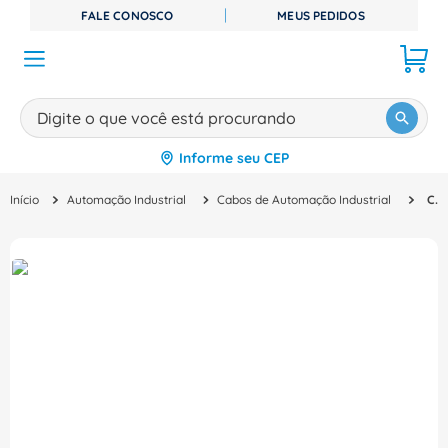
FALE CONOSCO
MEUS PEDIDOS
Digite o que você está procurando
Informe seu CEP
TERMOS MAIS BUSCADOS
Automação Industrial
Cabos de Automação Industrial
Cabo 5M SAC4P5,0PURM12FR3L Phoenix Contact
1
º
disjuntor
2
º
cabo flexivel
3
º
cabo
4
º
contator
5
º
tomada
6
º
barramento
7
º
dps