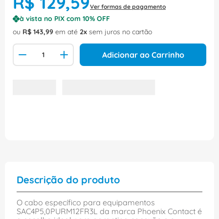
R$
129
,
59
Ver formas de pagamento
à vista no PIX com
10
% OFF
ou
R$
143
,
99
em até
2
sem juros no cartão
Adicionar ao Carrinho
Descrição do produto
O cabo específico para equipamentos
SAC4P5,0PURM12FR3L da marca Phoenix Contact é