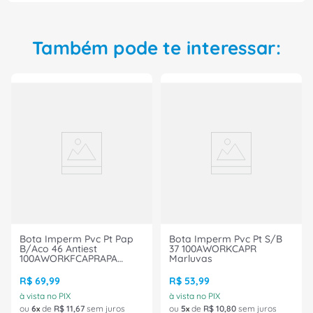
Também pode te interessar:
Bota Imperm Pvc Pt Pap
Bota Imperm Pvc Pt S/B
B/Aco 46 Antiest
37 100AWORKCAPR
100AWORKFCAPRAPA
Marluvas
Marluvas
R$
69
,
99
R$
53
,
99
à vista no PIX
à vista no PIX
ou
6
de
R$
11
,
67
sem juros
ou
5
de
R$
10
,
80
sem juros