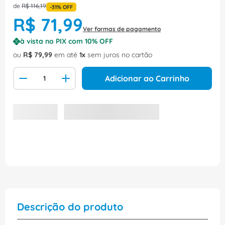
de
R$
116
,
19
-
31%
OFF
R$
71
,
99
Ver formas de pagamento
à vista no PIX com
10
% OFF
ou
R$
79
,
99
em até
1
sem juros no cartão
Adicionar ao Carrinho
Descrição do produto