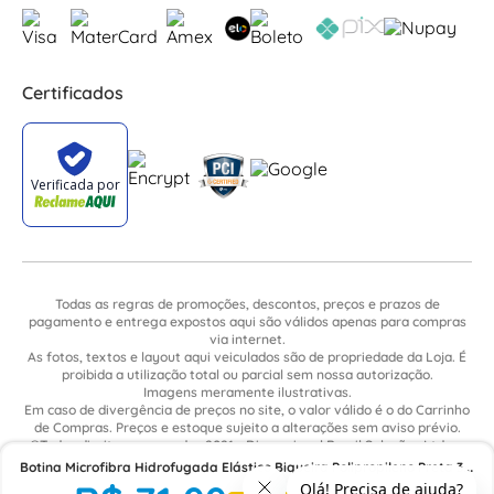
Certificados
Todas as regras de promoções, descontos, preços e prazos de
pagamento e entrega expostos aqui são válidos apenas para compras
via internet.
As fotos, textos e layout aqui veiculados são de propriedade da Loja. É
proibida a utilização total ou parcial sem nossa autorização.
Imagens meramente ilustrativas.
Em caso de divergência de preços no site, o valor válido é o do Carrinho
de Compras. Preços e estoque sujeito a alterações sem aviso prévio.
©Todos direitos reservados 2021 - Dimensional Brasil Soluções Ltda. -
CNPJ: 06.913.480/0015-63 - Avenida Armando Ragonha, 190 - Bairro
Botina Microfibra Hidrofugada Elástico Biqueira Polipropileno Preta 33
Village Limeira. Pavilhão Sítio São João - Limeira - SP / CEP: 13.481-316
4031Belm4600El Bracol