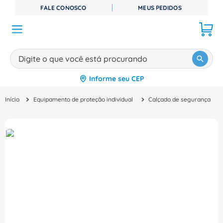
FALE CONOSCO
MEUS PEDIDOS
Digite o que você está procurando
Informe seu CEP
TERMOS MAIS BUSCADOS
Equipamento de proteção individual
Calçado de segurança
1
º
disjuntor
2
º
cabo flexivel
3
º
cabo
4
º
contator
5
º
tomada
6
º
barramento
7
º
dps