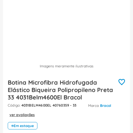
8
º
fita isolante
9
º
caixa passagem
10
º
disjuntor motor
Imagens meramente ilustrativas
Botina Microfibra Hidrofugada
Elástico Biqueira Polipropileno Preta
33 4031Belm4600El Bracol
:
4031BELM4600EL 40760359 - 33
Bracol
ver avaliações
Em estoque