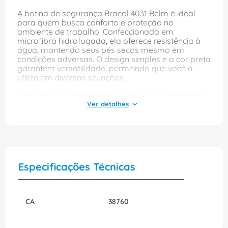
A botina de segurança Bracol 4031 Belm é ideal
para quem busca conforto e proteção no
ambiente de trabalho. Confeccionada em
microfibra hidrofugada, ela oferece resistência à
água, mantendo seus pés secos mesmo em
condições adversas. O design simples e a cor preta
garantem versatilidade, permitindo que você a
utilize em diversas situações.
Com elástico lateral para facilitar o calce e solado
em poliuretano bidensidade, essa botina
proporciona excelente aderência e conforto
durante todo o dia. O material de polipropileno
garante durabilidade, tornando-a uma escolha
confiável para profissionais que necessitam de um
calçado seguro e resistente. Experimente a Bracol
4031 Belm e sinta a diferença na sua rotina de
Especificações Técnicas
trabalho.
CA
38760