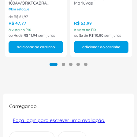
100AWORKFCABRA
Marluvas
Marluvas
Em estoque
de
R$
61
,
97
R$
47
,
77
R$
53
,
99
à vista no PIX
à vista no PIX
ou
4
de
R$
11
,
94
sem juros
ou
5
de
R$
10
,
80
sem juros
adicionar ao carrinho
adicionar ao carrinho
Carregando…
Faça login para escrever uma avaliação.