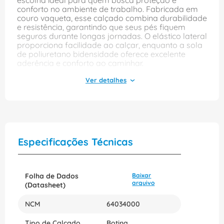
escolha ideal para quem busca proteção e
conforto no ambiente de trabalho. Fabricada em
couro vaqueta, esse calçado combina durabilidade
e resistência, garantindo que seus pés fiquem
seguros durante longas jornadas. O elástico lateral
proporciona facilidade ao calçar, enquanto a sola
de poliuretano bidensidade oferece excelente
aderência e conforto ao caminhar.
Com biqueira de aço antiperfurante, essa botina
protege contra impactos e perfurações, tornando-
se uma opção confiável para diversas atividades
profissionais. Disponível na cor preta e no tamanho
41, a 50B19MAPA é perfeita para quem não abre
mão de estilo e segurança. Invista na sua proteção
e bem-estar com a botina New Prime da Marluvas.
Especificações Técnicas
Folha de Dados
Baixar
arquivo
(Datasheet)
NCM
64034000
Tipo de Calçado
Botina