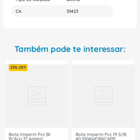
CA
33423
Também pode te interessar:
23%
OFF
Bota Imperm Pvc Br
Bota Imperm Pvc Pt S/B
B/Aco 37 Antiest
40 100AWORKCAPR