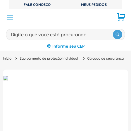
FALE CONOSCO
MEUS PEDIDOS
Digite o que você está procurando
Informe seu CEP
TERMOS MAIS BUSCADOS
Equipamento de proteção individual
Calçado de segurança
1
º
disjuntor
2
º
cabo flexivel
3
º
cabo
4
º
contator
5
º
tomada
6
º
barramento
7
º
fita isolante