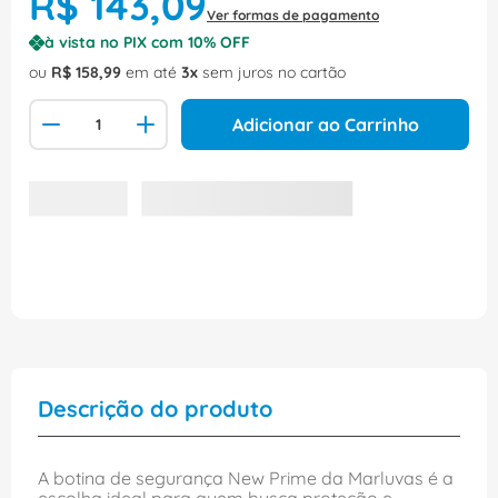
R$
143
,
09
Ver formas de pagamento
à vista no PIX com
10
% OFF
ou
R$
158
,
99
em até
3
sem juros no cartão
Adicionar ao Carrinho
Descrição do produto
A botina de segurança New Prime da Marluvas é a