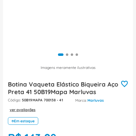
8
º
dps
9
º
orion schneider
10
º
caixa passagem
Imagens meramente ilustrativas
Botina Vaqueta Elástico Biqueira Aço
Preta 41 50B19Mapa Marluvas
:
50B19MAPA 700138 - 41
Marluvas
ver avaliações
Em estoque