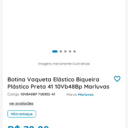
8
º
fita isolante
9
º
caixa passagem
10
º
disjuntor motor
Imagens meramente ilustrativas
Botina Vaqueta Elástico Biqueira
Plástico Preta 41 10Vb48Bp Marluvas
:
10VB48BP 700302-41
Marluvas
ver avaliações
Em estoque