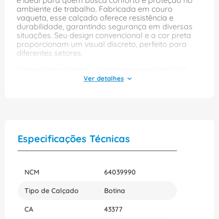
é ideal para quem busca conforto e proteção no
ambiente de trabalho. Fabricada em couro
vaqueta, esse calçado oferece resistência e
durabilidade, garantindo segurança em diversas
situações. Seu design convencional e a cor preta
proporcionam um visual discreto, perfeito para
diferentes setores.
Com elástico lateral, a botina proporciona fácil
calce e ajuste, enquanto a sola de poliuretano
bidensidade oferece excelente absorção de
impactos e aderência ao solo. Essa combinação
de materiais garante não apenas a segurança
necessária, mas também um conforto prolongado
durante todo o dia, tornando-a uma escolha
prática para profissionais que precisam de um
Especificações Técnicas
calçado confiável.
NCM
64039990
Tipo de Calçado
Botina
CA
43377