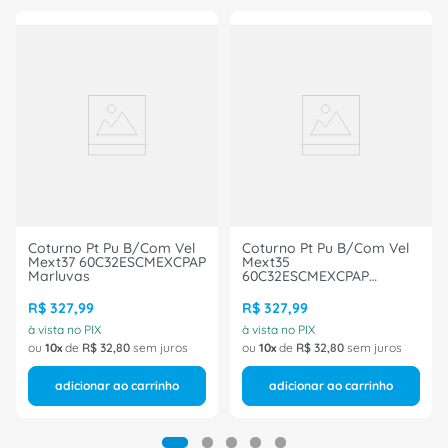
Coturno Pt Pu B/Com Vel
Coturno Pt Pu B/Com Vel
Mext37 60C32ESCMEXCPAP
Mext35
Marluvas
60C32ESCMEXCPAP
Marluvas
R$
327
,
99
R$
327
,
99
à vista no PIX
à vista no PIX
ou
10
de
R$
32
,
80
sem juros
ou
10
de
R$
32
,
80
sem juros
adicionar ao carrinho
adicionar ao carrinho