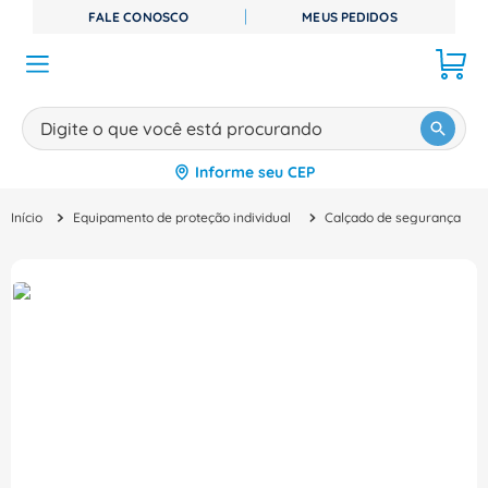
FALE CONOSCO
MEUS PEDIDOS
Digite o que você está procurando
Informe seu CEP
TERMOS MAIS BUSCADOS
Equipamento de proteção individual
Calçado de segurança
1
º
disjuntor
2
º
cabo flexivel
3
º
cabo
4
º
contator
5
º
tomada
6
º
barramento
7
º
dps