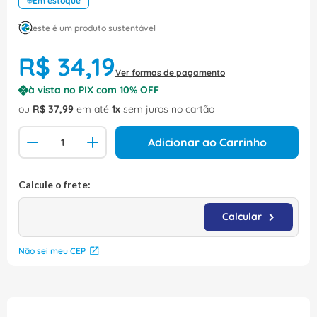
Em estoque
este é um produto sustentável
R$
34
,
19
Ver formas de pagamento
à vista no PIX com
10
% OFF
ou
R$
37
,
99
em até
1
sem juros no cartão
Adicionar ao Carrinho
Não sei meu CEP