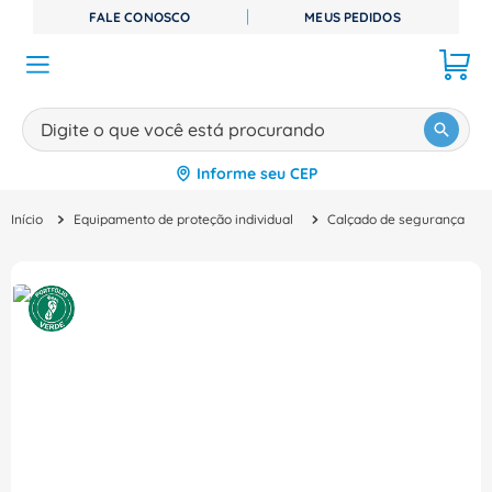
FALE CONOSCO
MEUS PEDIDOS
Digite o que você está procurando
Informe seu CEP
TERMOS MAIS BUSCADOS
Equipamento de proteção individual
Calçado de segurança
1
º
disjuntor
2
º
cabo flexivel
3
º
cabo
4
º
contator
5
º
tomada
6
º
barramento
7
º
dps