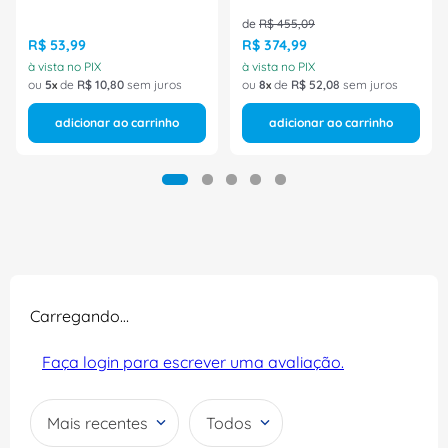
Cadarco/Ziper/Velcroc
60C39CPAPWPZP
de
R$
455
,
09
Tamanho 46 CA 42298
R$
53
,
99
R$
374
,
99
Marluvas
à vista no PIX
à vista no PIX
ou
5
de
R$
10
,
80
sem juros
ou
8
de
R$
52
,
08
sem juros
adicionar ao carrinho
adicionar ao carrinho
Carregando…
Faça login para escrever uma avaliação.
Mais recentes
Todos