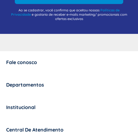
Ao se cadastrar, você confirma que aceitou nossas
Políticas de
Privacidade
e gostaria de receber e-mails marketing/ promocionais com
ofertas exclusivas
Fale conosco
+
Departamentos
+
Institucional
+
Central De Atendimento
+