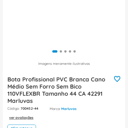
8
º
fita isolante
9
º
caixa passagem
10
º
disjuntor motor
Imagens meramente ilustrativas
Bota Profissional PVC Branca Cano
Médio Sem Forro Sem Bico
110VFLEXBR Tamanho 44 CA 42291
Marluvas
:
700452-44
Marluvas
ver avaliações