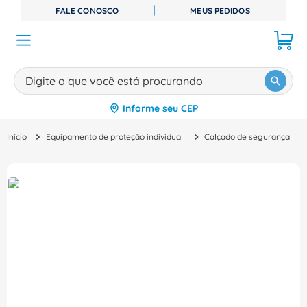
FALE CONOSCO
MEUS PEDIDOS
Digite o que você está procurando
Informe seu CEP
TERMOS MAIS BUSCADOS
Equipamento de proteção individual
Calçado de segurança
1
º
disjuntor
2
º
cabo flexivel
3
º
cabo
4
º
contator
5
º
tomada
6
º
fita isolante
7
º
dps