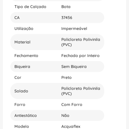
rotinas empresariais. Proteja seus pés e valorize
Tipo de Calçado
Bota
sua saúde e seu bem-estar durante toda a jornada
de trabalho. Adquira já sua bota 82BPC600 e
CA
37456
desfrute da máxima proteção e conforto. Compre
agora e receba em sua casa o produto de
Utilização
Impermeável
qualidade, com a tradição e a garantia da marca
BRACOL.
Policloreto Polivinila
Material
(PVC)
Fechamento
Fechado por Inteiro
Biqueira
Sem Biqueira
Cor
Preto
Policloreto Polivinila
Solado
(PVC)
Forro
Com Forro
Antiestático
Não
Modelo
Acquaflex