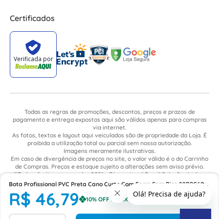
Certificados
Todas as regras de promoções, descontos, preços e prazos de
pagamento e entrega expostos aqui são válidos apenas para compras
via internet.
As fotos, textos e layout aqui veiculados são de propriedade da Loja. É
proibida a utilização total ou parcial sem nossa autorização.
Imagens meramente ilustrativas.
Em caso de divergência de preços no site, o valor válido é o do Carrinho
de Compras. Preços e estoque sujeito a alterações sem aviso prévio.
©Todos direitos reservados 2021 - Dimensional Brasil Soluções Ltda. -
CNPJ: 06.913.480/0015-63 - Avenida Armando Ragonha, 190 - Bairro
Bota Profissional PVC Preta Cano Curto Com Forro Sem Bico 82BPC600
Village Limeira. Pavilhão Sítio São João - Limeira - SP / CEP: 13.481-316
R$
46
,
79
Tamanho 43 CA 37456 Bracol