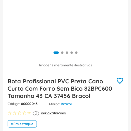
8
º
caixa passagem
9
º
orion schneider
10
º
disjuntor motor
Imagens meramente ilustrativas
Bota Profissional PVC Preta Cano
Curto Com Forro Sem Bico 82BPC600
Tamanho 43 CA 37456 Bracol
:
80000043
Bracol
☆
☆
☆
☆
☆
(
0
)
ver avaliações
Em estoque