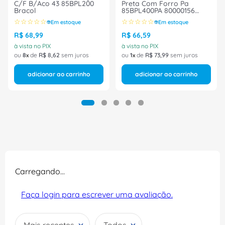
C/F B/Aco 43 85BPL200
Preta Com Forro Pa
Bracol
85BPL400PA 80000156
Tamanho 43 CA 35225
☆
☆
☆
☆
☆
☆
☆
☆
☆
☆
Em estoque
Em estoque
Bracol
R$
68
,
99
R$
66
,
59
à vista no PIX
à vista no PIX
ou
8
de
R$
8
,
62
sem juros
ou
1
de
R$
73
,
99
sem juros
adicionar ao carrinho
adicionar ao carrinho
Carregando…
Faça login para escrever uma avaliação.