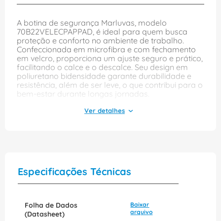
A botina de segurança Marluvas, modelo
70B22VELECPAPPAD, é ideal para quem busca
proteção e conforto no ambiente de trabalho.
Confeccionada em microfibra e com fechamento
em velcro, proporciona um ajuste seguro e prático,
facilitando o calce e o descalce. Seu design em
poliuretano bidensidade garante durabilidade e
resistência, além de ser leve, o que contribui para o
bem-estar durante longas jornadas.
Este calçado conta com biqueira em composite e
solado antiperfurante, atendendo à norma NBR
16603/2017, o que o torna uma excelente escolha
para profissionais que atuam em setores que
exigem segurança. A cor preta confere um visual
discreto e versátil, permitindo que a botina seja
utilizada em diversas situações, desde obras até
Especificações Técnicas
ambientes industriais. Com o modelo
70B22VELECPAPPAD, você garante proteção sem
abrir mão do conforto.
Folha de Dados
Baixar
arquivo
(Datasheet)