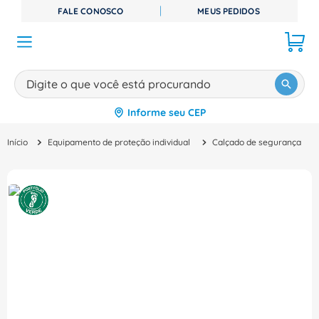
FALE CONOSCO
MEUS PEDIDOS
Digite o que você está procurando
Informe seu CEP
TERMOS MAIS BUSCADOS
Equipamento de proteção individual
Calçado de segurança
1
º
disjuntor
2
º
cabo flexivel
3
º
cabo
4
º
contator
5
º
tomada
6
º
fita isolante
7
º
dps