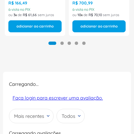
Tamanho 40 CA 42306
Bracol
R$
166
,
49
R$
700
,
99
Bracol
à vista no PIX
à vista no PIX
ou
3
de
R$
61
,
66
sem juros
ou
10
de
R$
70
,
10
sem juros
adicionar ao carrinho
adicionar ao carrinho
Carregando…
Faça login para escrever uma avaliação.
Mais recentes
Todos
Carregando avaliações…