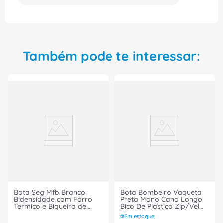
Também pode te interessar:
Bota Seg Mfb Branco
Bota Bombeiro Vaqueta
Bidensidade com Forro
Preta Mono Cano Longo
Termico e Biqueira de
Bico De Plástico Zip/Vel
Composite Velc
6033BPBL4400LL
Em estoque
4066BDVM1600LL
Tamanho 43 CA 26556