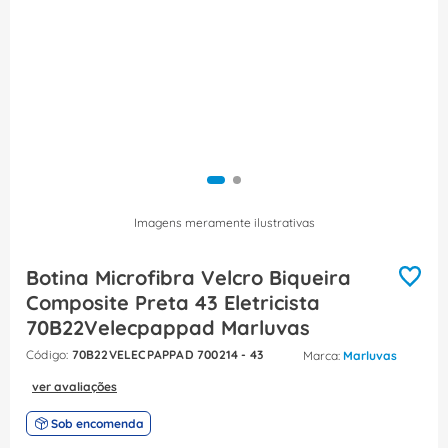
8
º
caixa passagem
9
º
orion schneider
10
º
disjuntor motor
Imagens meramente ilustrativas
Botina Microfibra Velcro Biqueira
Composite Preta 43 Eletricista
70B22Velecpappad Marluvas
:
70B22VELECPAPPAD 700214 - 43
Marluvas
ver avaliações
Sob encomenda