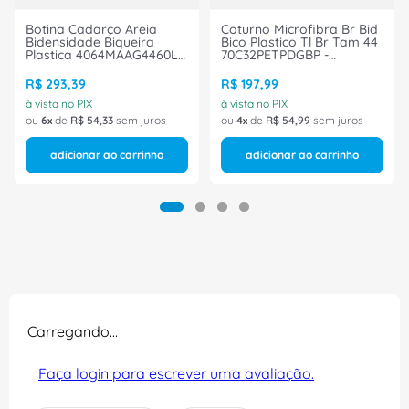
Botina Cadarço Areia
Coturno Microfibra Br Bid
Bidensidade Biqueira
Bico Plastico Tl Br Tam 44
Plastica 4064MAAG4460LH
70C32PETPDGBP -
Tamanho 38 CA 40872
Marluvas
Bracol
R$
293
,
39
R$
197
,
99
à vista no PIX
à vista no PIX
ou
6
de
R$
54
,
33
sem juros
ou
4
de
R$
54
,
99
sem juros
adicionar ao carrinho
adicionar ao carrinho
Carregando…
Faça login para escrever uma avaliação.