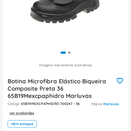
8
º
fita isolante
9
º
caixa passagem
10
º
disjuntor motor
Imagens meramente ilustrativas
Botina Microfibra Elástico Biqueira
Composite Preta 36
65B19Mexcpaphidro Marluvas
:
65B19MEXCPAPHIDRO 700247 - 36
Marluvas
ver avaliações
Em estoque