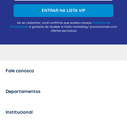
ENTRAR NA LISTA VIP
Ao se cadastrar, você confirma que aceitou nossas
Políticas de
Privacidade
e gostaria de receber e-mails marketing/ promocionais com
ofertas exclusivas
Fale conosco
+
Departamentos
+
Institucional
+