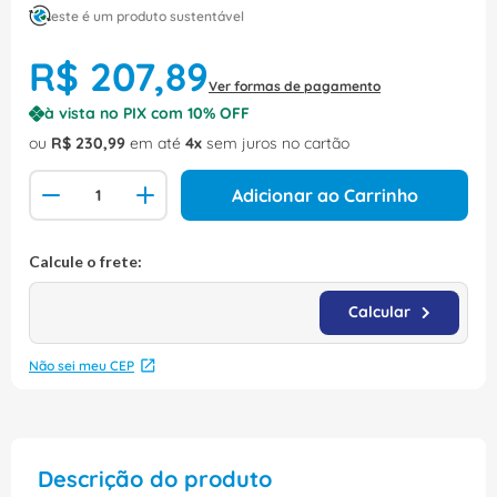
este é um produto sustentável
R$
207
,
89
Ver formas de pagamento
à vista no PIX com
10
% OFF
ou
R$
230
,
99
em até
4
sem juros no cartão
Adicionar ao Carrinho
Não sei meu CEP
Descrição do produto