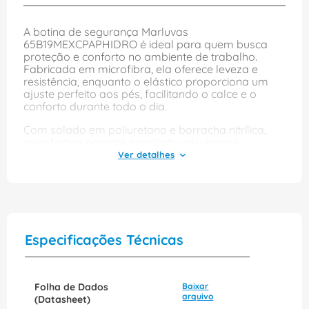
A botina de segurança Marluvas
65B19MEXCPAPHIDRO é ideal para quem busca
proteção e conforto no ambiente de trabalho.
Fabricada em microfibra, ela oferece leveza e
resistência, enquanto o elástico proporciona um
ajuste perfeito aos pés, facilitando o calce e o
conforto durante todo o dia.
Com solado em poliuretano e borracha nitrílica,
essa botina garante excelente aderência e
durabilidade, além de contar com um sistema
antiperfurante que protege contra objetos
cortantes. O design com metatarso externo
proporciona ainda mais segurança, tornando-a
uma escolha confiável para profissionais que
atuam em setores que exigem proteção e
desempenho.
Especificações Técnicas
Folha de Dados
Baixar
arquivo
(Datasheet)