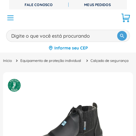
FALE CONOSCO
MEUS PEDIDOS
Digite o que você está procurando
Informe seu CEP
TERMOS MAIS BUSCADOS
Equipamento de proteção individual
Calçado de segurança
1
º
disjuntor
2
º
cabo flexivel
3
º
cabo
4
º
contator
5
º
tomada
6
º
barramento
7
º
dps