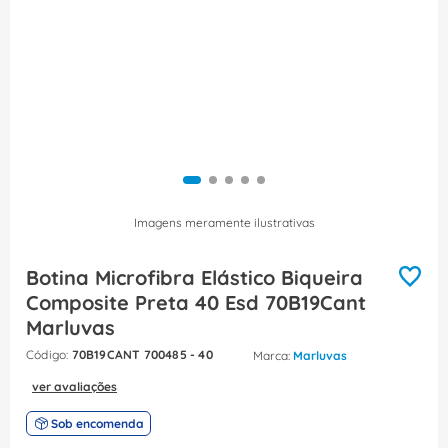
8
º
dps
9
º
orion schneider
10
º
caixa passagem
Imagens meramente ilustrativas
Botina Microfibra Elástico Biqueira
Composite Preta 40 Esd 70B19Cant
Marluvas
:
70B19CANT 700485 - 40
Marluvas
ver avaliações
Sob encomenda