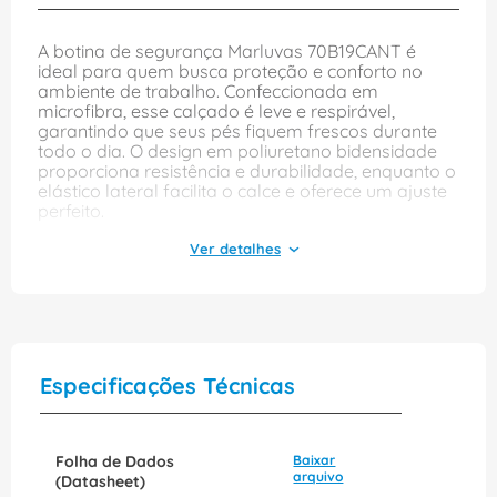
A botina de segurança Marluvas 70B19CANT é
ideal para quem busca proteção e conforto no
ambiente de trabalho. Confeccionada em
microfibra, esse calçado é leve e respirável,
garantindo que seus pés fiquem frescos durante
todo o dia. O design em poliuretano bidensidade
proporciona resistência e durabilidade, enquanto o
elástico lateral facilita o calce e oferece um ajuste
perfeito.
Com biqueira em composite, a botina oferece
segurança sem comprometer o peso do calçado,
tornando-o uma escolha prática para diversas
atividades. Seu acabamento na cor preta confere
um visual clássico e profissional, adequado para
diferentes setores. Aposte na linha composite da
Marluvas e tenha a certeza de estar investindo em
Especificações Técnicas
qualidade e proteção para os seus pés.
Folha de Dados
Baixar
arquivo
(Datasheet)