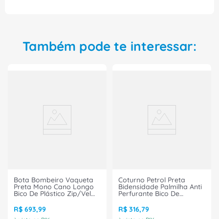
Também pode te interessar:
Bota Bombeiro Vaqueta
Coturno Petrol Preta
Preta Mono Cano Longo
Bidensidade Palmilha Anti
Bico De Plástico Zip/Vel
Perfurante Bico De
6033BPBL4400LL
Composite Cadarço/Zip
Tamanho 37 CA 26556
4087HTPL1662 Tamanho
R$
693
,
99
R$
316
,
79
Bracol
35 CA 30535 Bracol