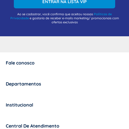
ENTRAR NA LISTA VIP
Ao se cadastrar, você confirma que aceitou nossas
Políticas de
Privacidade
e gostaria de receber e-mails marketing/ promocionais com
ofertas exclusivas
Fale conosco
+
Departamentos
+
Institucional
+
Central De Atendimento
+