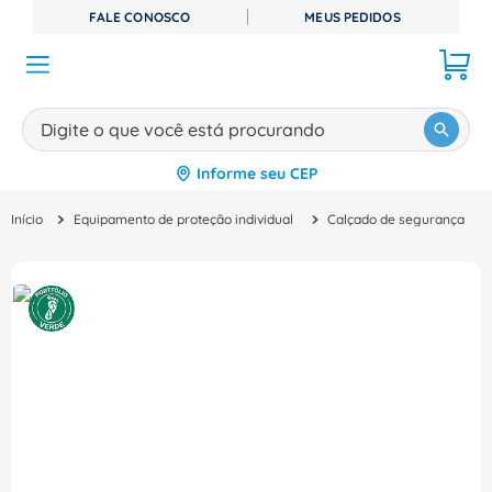
FALE CONOSCO
MEUS PEDIDOS
Digite o que você está procurando
Informe seu CEP
TERMOS MAIS BUSCADOS
Equipamento de proteção individual
Calçado de segurança
1
º
disjuntor
2
º
cabo flexivel
3
º
cabo
4
º
contator
5
º
tomada
6
º
barramento
7
º
fita isolante