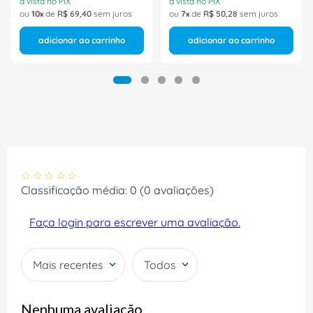
à vista no PIX
à vista no PIX
ou
10
de
R$
69
,
40
sem juros
ou
7
de
R$
50
,
28
sem juros
adicionar ao carrinho
adicionar ao carrinho
☆
☆
☆
☆
☆
Classificação média: 0
(0 avaliações)
Faça login para escrever uma avaliação.
Mais recentes
Todos
Nenhuma avaliação