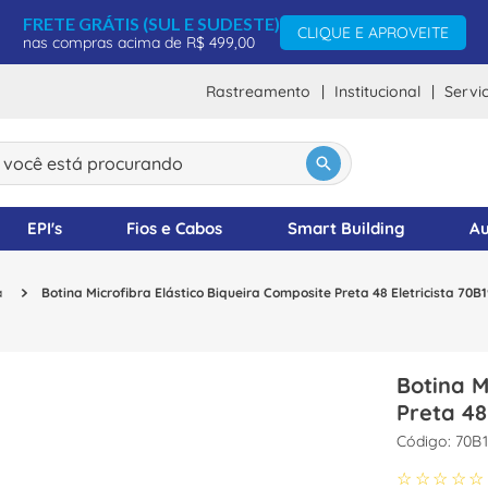
FRETE GRÁTIS (SUL E SUDESTE)
CLIQUE E APROVEITE
nas compras acima de R$ 499,00
Rastreamento
Institucional
Servi
ocê está procurando
DOS
EPI's
Fios e Cabos
Smart Building
Au
a
Botina Microfibra Elástico Biqueira Composite Preta 48 Eletricista 70
Botina M
Preta 48
:
70B1
☆
☆
☆
☆
☆