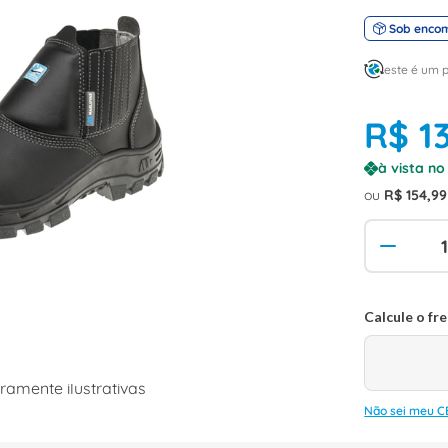
Sob enco
este é um 
R$
1
à vista n
ou
R$
154
,
99
amente ilustrativas
Não sei meu C