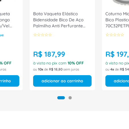
queta
Bota Vaqueta Elástico
Coturno Mic
Longo
Bidensidade Bico De Aço
Bico Plasti
p/Vel
Palmilha Anti Perfurante
70C32PETP
Tamanho
Preta 5218BELB1602LL
☆
☆
☆
☆
☆
☆
☆
☆
☆
☆
ue
Tamanho 46 CA 30540
Bracol
R$
187
,
99
R$
197
,
% OFF
à vista no pix com
10
% OFF
à vista no p
uros
ou
10
de
R$
18
,
80
sem juros
ou
4
de
R$
54
rrinho
adicionar ao carrinho
adicion