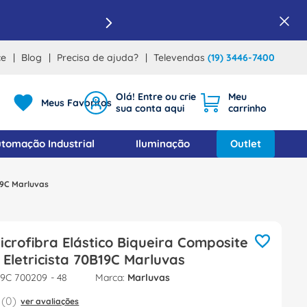
ce
Blog
Precisa de ajuda?
Televendas
(19) 3446-7400
Meus Favoritos
tomação Industrial
Iluminação
Outlet
B19C Marluvas
icrofibra Elástico Biqueira Composite
 Eletricista 70B19C Marluvas
9C 700209 - 48
Marluvas
(
0
)
ver avaliações