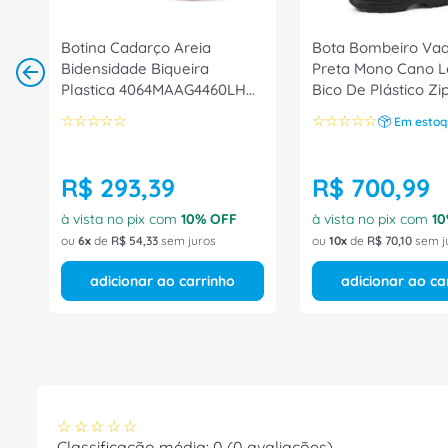
Botina Cadarço Areia
Bota Bombeiro Va
Bidensidade Biqueira
Preta Mono Cano 
Plastica 4064MAAG4460LH
Bico De Plástico Zi
Tamanho 43 CA 40872
6033BPBL4400LL 
☆
☆
☆
☆
☆
☆
☆
☆
☆
☆
Em estoq
Bracol
43 CA 26556 Bracol
R$
293
,
39
R$
700
,
99
à vista no pix com
10
% OFF
à vista no pix com
10
ou
6
de
R$
54
,
33
sem juros
ou
10
de
R$
70
,
10
sem j
adicionar ao carrinho
adicionar ao ca
☆
☆
☆
☆
☆
Classificação média: 0
(0 avaliações)