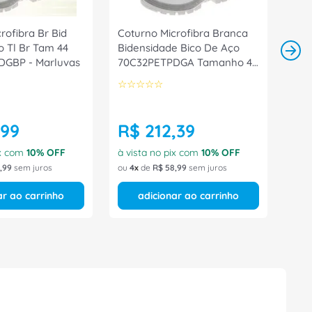
rofibra Br Bid
Coturno Microfibra Branca
co Tl Br Tam 44
Bidensidade Bico De Aço
DGBP - Marluvas
70C32PETPDGA Tamanho 44
CA 31802 Marluvas
☆
☆
☆
☆
☆
99
R$
212
,
39
ix com
10
% OFF
à vista no pix com
10
% OFF
,
99
sem juros
ou
4
de
R$
58
,
99
sem juros
ar ao carrinho
adicionar ao carrinho