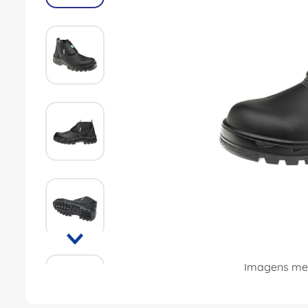
8
º
fita isolante
9
º
caixa passagem
10
º
miluz
Imagens mer