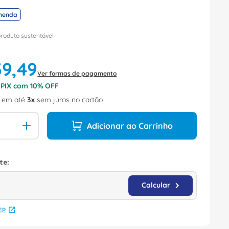
menda
produto sustentável
39
,
49
Ver formas de pagamento
o PIX com
10
% OFF
em até
3
sem juros no cartão
Adicionar ao Carrinho
EP