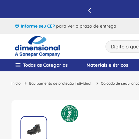
IQUE E APROVEITE
Informe seu CEP
para ver o prazo de entrega
Digite o que v
TERMOS MAIS BUSCA
Todas as Categorias
Materiais elétricos
1
º
disjuntor
Equipamento de proteção individual
Calçado de seguranç
2
º
cabo flexivel
3
º
cabo
4
º
contator
5
º
tomada
6
º
barramento
7
º
dps