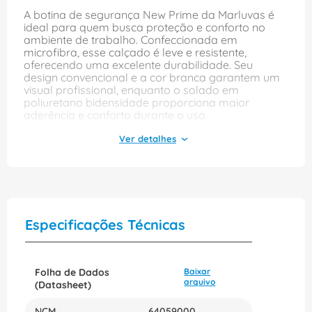
A botina de segurança New Prime da Marluvas é
ideal para quem busca proteção e conforto no
ambiente de trabalho. Confeccionada em
microfibra, esse calçado é leve e resistente,
oferecendo uma excelente durabilidade. Seu
design convencional e a cor branca garantem um
visual profissional, enquanto o solado em
poliuretano bidensidade proporciona maior
aderência e conforto durante o uso.
Com um sistema de elástico, a botina se ajusta
facilmente ao pé, facilitando o calce e
proporcionando segurança em cada passo. O bico
de aço oferece proteção adicional contra
impactos, tornando este modelo uma escolha
confiável para diversas atividades. Com o número
47, a New Prime é perfeita para quem precisa de
Especificações Técnicas
um calçado que una funcionalidade e estilo no dia
a dia.
Folha de Dados
Baixar
arquivo
(Datasheet)
NCM
64059000