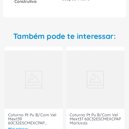
Construtiva
Também pode te interessar:
Coturno Pt Pu B/Com Vel
Coturno Pt Pu B/Com Vel
Mext39
Mext37 60C32ESCMEXCPAP
60C32ESCMEXCPAP
Marluvas
Marluvas
Em estoque