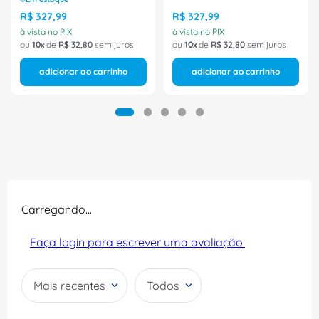
R$
327
,
99
R$
327
,
99
à vista no PIX
à vista no PIX
ou
10
de
R$
32
,
80
sem juros
ou
10
de
R$
32
,
80
sem juros
adicionar ao carrinho
adicionar ao carrinho
Carregando…
Faça login para escrever uma avaliação.
Mais recentes
Todos