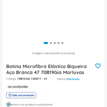
8
º
caixa passagem
9
º
orion schneider
10
º
disjuntor motor
Imagens meramente ilustrativas
Botina Microfibra Elástico Biqueira
Aço Branca 47 70B19Gia Marluvas
:
70B19GIA 700077 - 47
Marluvas
ver avaliações
Sob encomenda
este é um produto sustentável