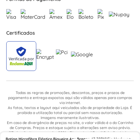
Certificados
Todas as regras de promoções, descontos, preços e prazos de
pagamento e entrega expostos aqui são válidos apenas para compras
via internet.
As fotos, textos e layout aqui veiculados são de propriedade da Loja. É
proibida a utilização total ou parcial sem nossa autorização.
Imagens meramente ilustrativas.
Em caso de divergência de preços no site, o valor válido é o do Carrinho
de Compras. Preços e estoque sujeito a alterações sem aviso prévio.
©Todos direitos reservados 2021 - Dimensional Brasil Soluções Ltda. -
CNPJ: 06.913.480/0015-63 - Avenida Armando Ragonha, 190 - Bairro
Botina Microfibra Elástico Biqueira Aço Branca 47 70B19Gia Marluvas