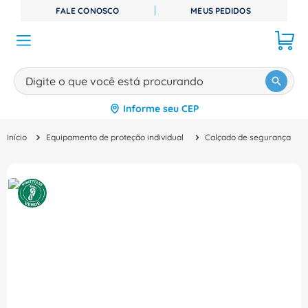
FALE CONOSCO
MEUS PEDIDOS
Digite o que você está procurando
Informe seu CEP
TERMOS MAIS BUSCADOS
Equipamento de proteção individual
Calçado de segurança
1
º
disjuntor
2
º
cabo flexivel
3
º
cabo
4
º
contator
5
º
tomada
6
º
fita isolante
7
º
dps