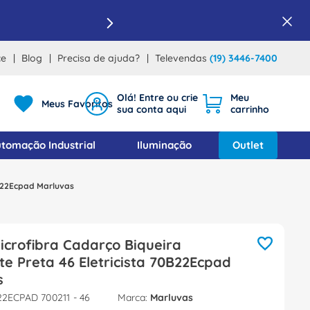
ce
Blog
Precisa de ajuda?
Televendas
(19) 3446-7400
Meus Favoritos
tomação Industrial
Iluminação
Outlet
0B22Ecpad Marluvas
icrofibra Cadarço Biqueira
e Preta 46 Eletricista 70B22Ecpad
s
2ECPAD 700211 - 46
Marluvas