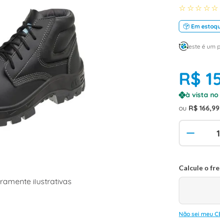
☆
☆
☆
☆
☆
Em estoq
este é um 
R$
1
à vista n
ou
R$
166
,
99
amente ilustrativas
Não sei meu C