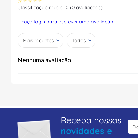
☆
☆
☆
☆
☆
Classificação média: 0
(0 avaliações)
Faça login para escrever uma avaliação.
Mais recentes
Todos
Nenhuma avaliação
Receba nossas
novidades e