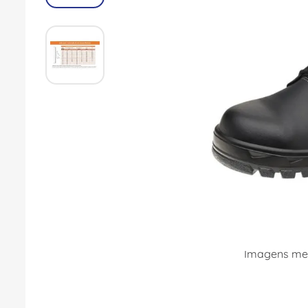
8
º
fita isolante
9
º
caixa passagem
10
º
disjuntor motor
Imagens mer