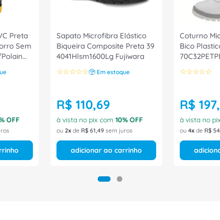
VC Preta
Sapato Microfibra Elástico
Coturno Mic
orro Sem
Biqueira Composite Preta 39
Bico Plasti
/Polain
4041Hlsm1600Lg Fujiwara
70C32PETP
WORKFC
☆
☆
☆
☆
☆
☆
☆
☆
☆
☆
ue
Em estoque
R$
110
,
69
R$
197
,
% OFF
à vista no pix com
10
% OFF
à vista no p
ros
ou
2
de
R$
61
,
49
sem juros
ou
4
de
R$
54
rrinho
adicionar ao carrinho
adicion