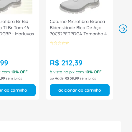
rofibra Br Bid
Coturno Microfibra Branca
co Tl Br Tam 46
Bidensidade Bico De Aço
DGBP - Marluvas
70C32PETPDGA Tamanho 44
CA 31802 Marluvas
☆
☆
☆
☆
☆
99
R$
212
,
39
ix com
10
% OFF
à vista no pix com
10
% OFF
,
99
sem juros
ou
4
de
R$
58
,
99
sem juros
ar ao carrinho
adicionar ao carrinho