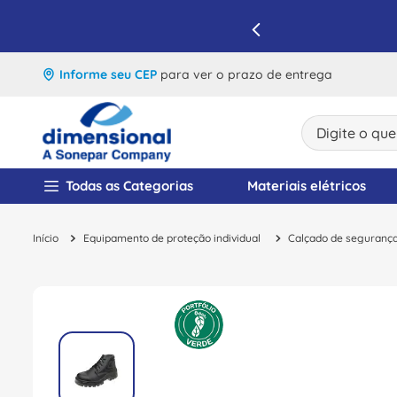
IQUE E APROVEITE
Informe seu CEP
para ver o prazo de entrega
Digite o que v
TERMOS MAIS BUSCA
Todas as Categorias
Materiais elétricos
1
º
disjuntor
Equipamento de proteção individual
Calçado de seguranç
2
º
cabo flexivel
3
º
cabo
4
º
contator
5
º
tomada
6
º
barramento
7
º
dps