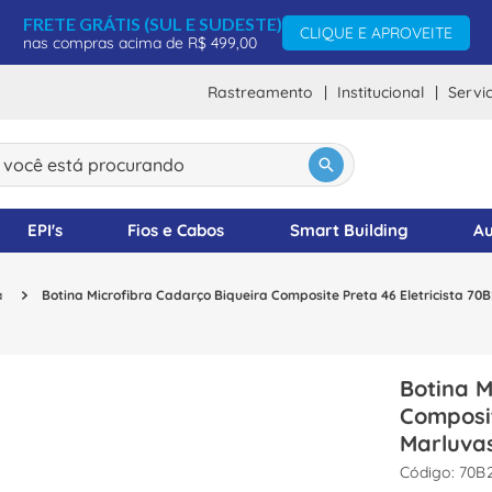
FRETE GRÁTIS (SUL E SUDESTE)
CLIQUE E APROVEITE
nas compras acima de R$ 499,00
Rastreamento
Institucional
Servi
ocê está procurando
DOS
EPI's
Fios e Cabos
Smart Building
Au
a
Botina Microfibra Cadarço Biqueira Composite Preta 46 Eletricista 7
Botina M
Composit
Marluva
:
70B2