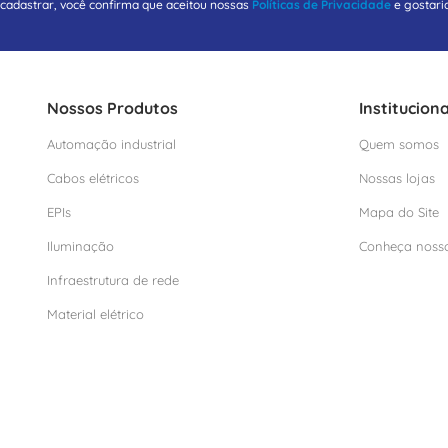
 cadastrar, você confirma que aceitou nossas
Políticas de Privacidade
e gostari
Nossos Produtos
Instituciona
Automação industrial
Quem somos
Cabos elétricos
Nossas lojas
EPIs
Mapa do Site
Iluminação
Conheça noss
Infraestrutura de rede
Material elétrico