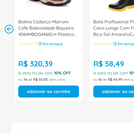
Botina Cadarço Marrom
Bota Profissional P
Cafe Bidensidade Biqueira
Cano Longo Com F
4064MBDG4460LH Plastica
Bico Sol AmareloC
Tamanho 41 CA 40872
Tamanho 37 100A
☆
☆
☆
☆
☆
☆
☆
☆
☆
☆
Em estoque
Em estoq
Bracol
CA 42673Marluvas
R$
320
,
39
R$
58
,
49
à vista no pix com
10
% OFF
à vista no pix com
10
ou
7
de
R$
50
,
85
sem juros
ou
1
de
R$
64
,
99
sem ju
adicionar ao carrinho
adicionar ao ca