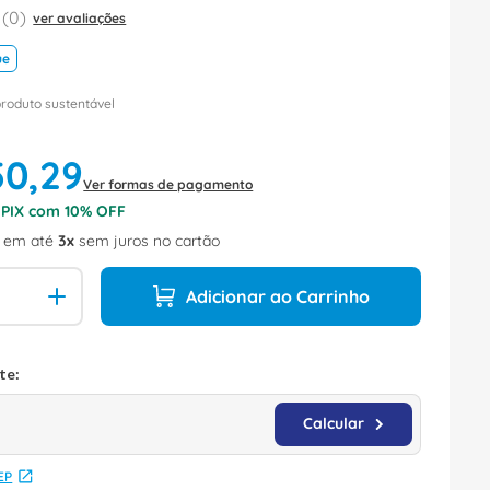
(
0
)
ver avaliações
ue
produto sustentável
50
,
29
Ver formas de pagamento
o PIX com
10
% OFF
em até
3
sem juros no cartão
Adicionar ao Carrinho
EP