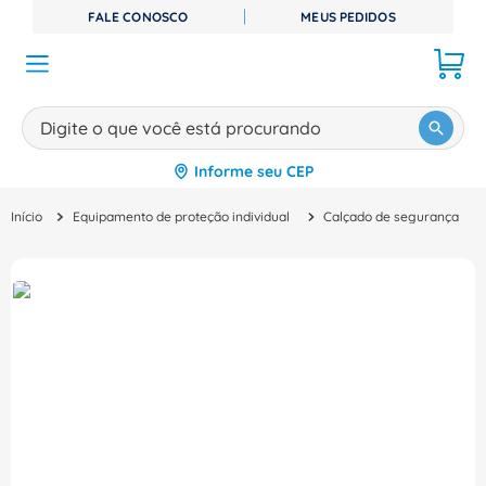
FALE CONOSCO
MEUS PEDIDOS
Digite o que você está procurando
Informe seu CEP
TERMOS MAIS BUSCADOS
Equipamento de proteção individual
Calçado de segurança
1
º
disjuntor
2
º
cabo flexivel
3
º
cabo
4
º
contator
5
º
tomada
6
º
barramento
7
º
dps