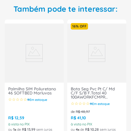
Também pode te interessar:
16%
OFF
Palmilha SIM Poliuretano
Bota Seg Pvc Pt C/ Md
46 SOFTBED Marluvas
C/F S/B F.Total 40
100AWORKFCMPR
☆
☆
☆
☆
☆
Em estoque
Marluvas
☆
☆
☆
☆
☆
Em estoque
de
R$
48
,
97
R$
12
,
59
R$
41
,
10
à vista no PIX
à vista no PIX
ou
1
de
R$
13
,
99
sem juros
ou
4
de
R$
10
,
28
sem juros