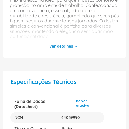
Flex é a escolha ideal para quem busca conforto e
proteção no ambiente de trabalho. Confeccionada
em couro vaqueta, esse calçado oferece
durabilidade e resistência, garantindo que seus pés
fiquem seguros durante longas jornadas. O design
simples e convencional é perfeito para diversas
situações, mantendo a elegância sem abrir mão
da funcionalidade.
Com elástico lateral para facilitar o calce e solado
em poliuretano bidensidade, a botina proporciona
excelente aderência e conforto ao caminhar.
Disponível na cor preta e no tamanho 45, o modelo
11SFB48BP é versátil e se adapta a diferentes
ambientes, desde a construção civil até o setor
industrial. Escolha a Marluvas e tenha a confiança
Especificações Técnicas
de um produto que une qualidade e segurança.
Folha de Dados
Baixar
arquivo
(Datasheet)
NCM
64039990
Tipo de Calçado
Botina