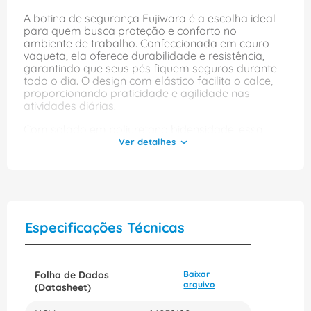
A botina de segurança Fujiwara é a escolha ideal
para quem busca proteção e conforto no
ambiente de trabalho. Confeccionada em couro
vaqueta, ela oferece durabilidade e resistência,
garantindo que seus pés fiquem seguros durante
todo o dia. O design com elástico facilita o calce,
proporcionando praticidade e agilidade nas
atividades diárias.
Com solado em poliuretano bidensidade, essa
botina é leve e proporciona excelente aderência,
minimizando o risco de escorregões. O sistema
antiperfurante em composite, que utiliza
montagem de fibras, assegura proteção contra
objetos cortantes, atendendo à norma NBR
16603/2017. Disponível na cor preta e no tamanho
36, a botina Fujiwara combina segurança e estilo,
Especificações Técnicas
sendo uma opção versátil para diferentes
ambientes de trabalho.
Folha de Dados
Baixar
arquivo
(Datasheet)