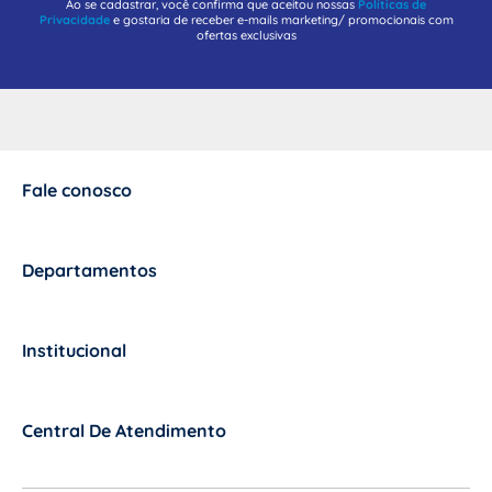
Ao se cadastrar, você confirma que aceitou nossas
Políticas de
Privacidade
e gostaria de receber e-mails marketing/ promocionais com
ofertas exclusivas
Fale conosco
+
Departamentos
+
Institucional
+
Central De Atendimento
+