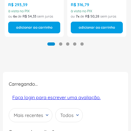
Bracol
4087HTPL1662 Tamanho
R$
293
,
39
R$
316
,
79
38 CA 30535 Bracol
à vista no PIX
à vista no PIX
ou
6
de
R$
54
,
33
sem juros
ou
7
de
R$
50
,
28
sem juros
adicionar ao carrinho
adicionar ao carrinho
Carregando…
Faça login para escrever uma avaliação.
Mais recentes
Todos