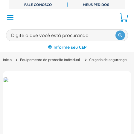
FALE CONOSCO
MEUS PEDIDOS
Digite o que você está procurando
Informe seu CEP
TERMOS MAIS BUSCADOS
Equipamento de proteção individual
Calçado de segurança
1
º
disjuntor
2
º
cabo flexivel
3
º
cabo
4
º
contator
5
º
tomada
6
º
fita isolante
7
º
dps