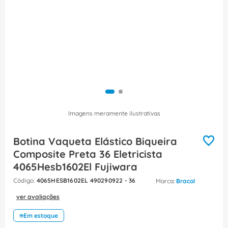
8
º
caixa passagem
9
º
orion schneider
10
º
disjuntor motor
Imagens meramente ilustrativas
Botina Vaqueta Elástico Biqueira
Composite Preta 36 Eletricista
4065Hesb1602El Fujiwara
:
4065HESB1602EL 490290922 - 36
Bracol
ver avaliações
Em estoque