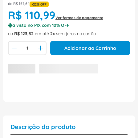
de
R$
157
,
64
-
22%
OFF
R$
110
,
99
Ver formas de pagamento
à vista no PIX com
10
% OFF
ou
R$
123
,
32
em até
2
sem juros no cartão
Adicionar ao Carrinho
Descrição do produto