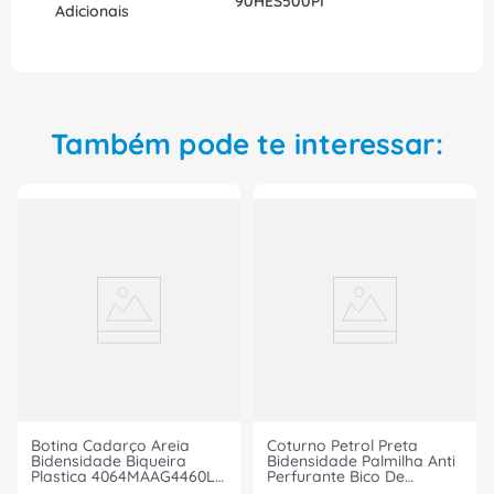
90HES500PI
Adicionais
Também pode te interessar:
Botina Cadarço Areia
Coturno Petrol Preta
Bidensidade Biqueira
Bidensidade Palmilha Anti
Plastica 4064MAAG4460LH
Perfurante Bico De
Tamanho 38 CA 40872
Composite Cadarço/Zip