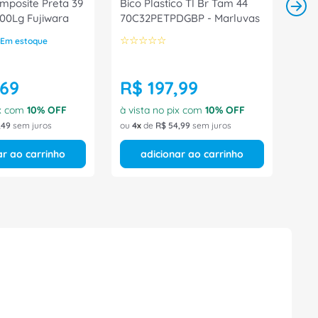
mposite Preta 39
Bico Plastico Tl Br Tam 44
00Lg Fujiwara
70C32PETPDGBP - Marluvas
☆
☆
☆
☆
☆
Em estoque
69
R$
197
,
99
ix com
10
% OFF
à vista no pix com
10
% OFF
,
49
sem juros
ou
4
de
R$
54
,
99
sem juros
ar ao carrinho
adicionar ao carrinho