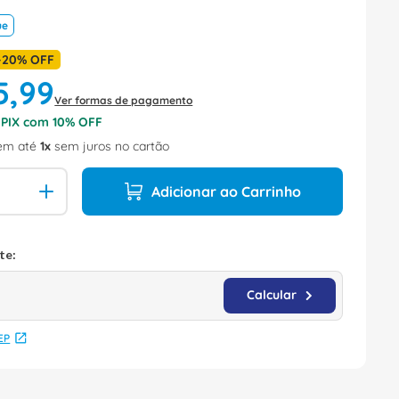
ue
-
20%
OFF
5
,
99
Ver formas de pagamento
o PIX com
10
% OFF
em até
1
sem juros no cartão
Adicionar ao Carrinho
EP