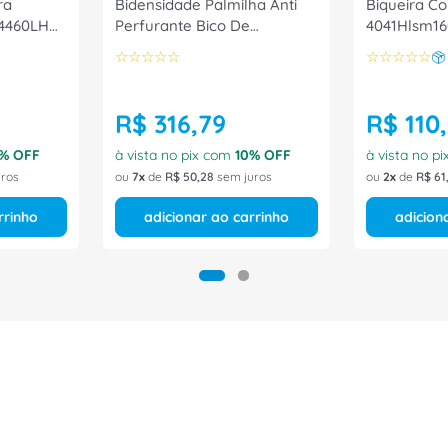
ra
Bidensidade Palmilha Anti
Biqueira Co
G4460LH
Perfurante Bico De
4041Hlsm16
872
Composite Cadarço/Zip
☆
☆
☆
☆
☆
☆
☆
☆
☆
☆
4087HTPL1662 Tamanho 34
CA 30535 Bracol
R$
316
,
79
R$
110
,
% OFF
à vista no pix com
10
% OFF
à vista no p
ros
ou
7
de
R$
50
,
28
sem juros
ou
2
de
R$
61
rrinho
adicionar ao carrinho
adicion