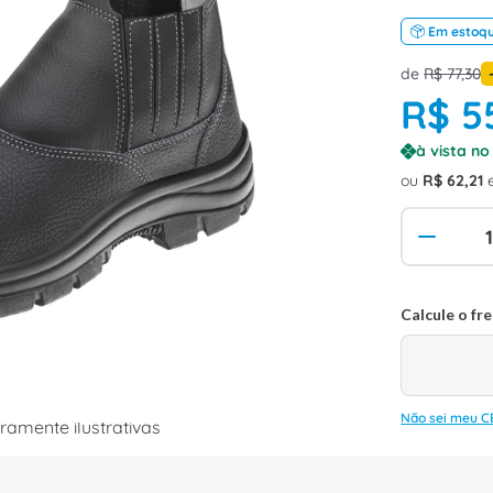
Em estoq
de
R$
77
,
30
R$
5
à vista n
ou
R$
62
,
21
Não sei meu C
amente ilustrativas