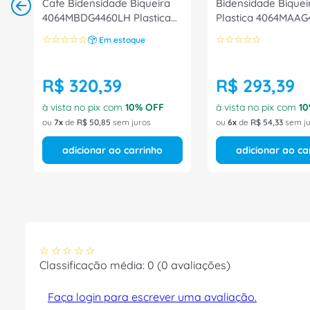
Cafe Bidensidade Biqueira
Bidensidade Biquei
4064MBDG4460LH Plastica
Plastica 4064MAA
Tamanho 41 CA 40872
Tamanho 43 CA 40
☆
☆
☆
☆
☆
☆
☆
☆
☆
☆
Em estoque
Bracol
Bracol
R$
320
,
39
R$
293
,
39
à vista no pix com
10
% OFF
à vista no pix com
10
ou
7
de
R$
50
,
85
sem juros
ou
6
de
R$
54
,
33
sem ju
adicionar ao carrinho
adicionar ao ca
☆
☆
☆
☆
☆
Classificação média: 0
(0 avaliações)
Faça login para escrever uma avaliação.