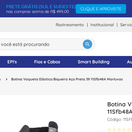
FRETE GRÁTIS (SUL E SUDESTE)
CLIQUE E APROVEITE
nas compras acima de R$ 499,00
Rastreamento
Institucional
Servi
DOS
ocê está procurando
EPI's
Fios e Cabos
Smart Building
Au
a
Botina Vaqueta Elástico Biqueira Aço Preta 39 11Sfb48A Marluvas
Botina V
11Sfb48
:
11SF
☆
☆
☆
☆
☆