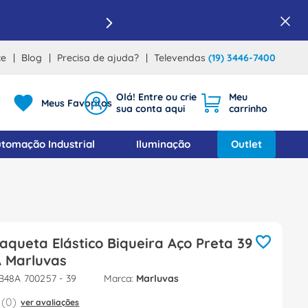
ce
Blog
Precisa de ajuda?
Televendas
(19) 3446-7400
Meus Favoritos
tomação Industrial
Iluminação
Outlet
aqueta Elástico Biqueira Aço Preta 39
A Marluvas
B48A 700257 - 39
Marluvas
(
0
)
ver avaliações