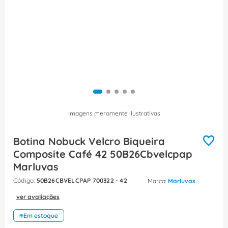
8
º
dps
9
º
orion schneider
10
º
caixa passagem
Imagens meramente ilustrativas
Botina Nobuck Velcro Biqueira
Composite Café 42 50B26Cbvelcpap
Marluvas
:
50B26CBVELCPAP 700322 - 42
Marluvas
ver avaliações
Em estoque