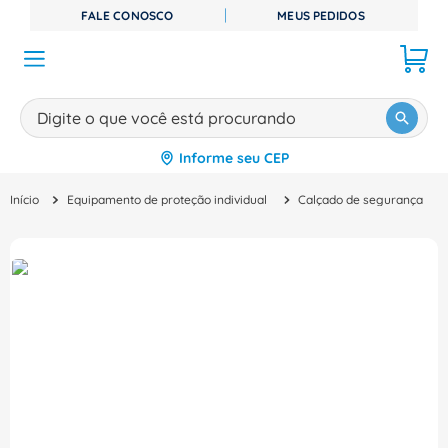
FALE CONOSCO
MEUS PEDIDOS
Digite o que você está procurando
Informe seu CEP
TERMOS MAIS BUSCADOS
Equipamento de proteção individual
Calçado de segurança
1
º
disjuntor
2
º
cabo flexivel
3
º
cabo
4
º
contator
5
º
tomada
6
º
barramento
7
º
fita isolante