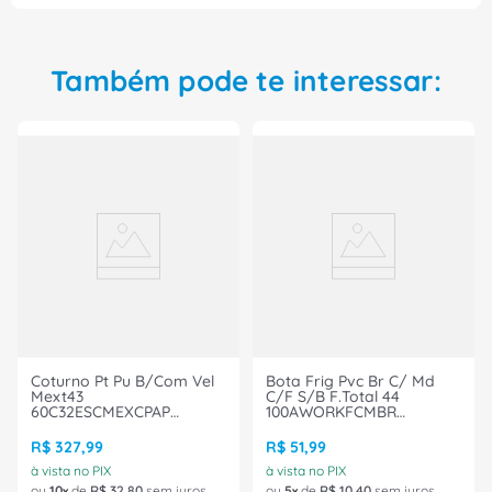
Também pode te interessar:
Coturno Pt Pu B/Com Vel
Bota Frig Pvc Br C/ Md
Mext43
C/F S/B F.Total 44
60C32ESCMEXCPAP
100AWORKFCMBR
Marluvas
Marluvas
R$
327
,
99
R$
51
,
99
à vista no PIX
à vista no PIX
ou
10
de
R$
32
,
80
sem juros
ou
5
de
R$
10
,
40
sem juros