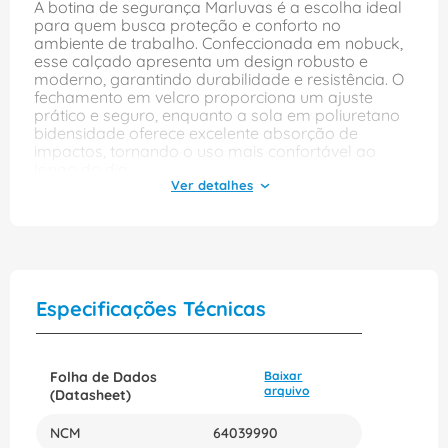
A botina de segurança Marluvas é a escolha ideal
para quem busca proteção e conforto no
ambiente de trabalho. Confeccionada em nobuck,
esse calçado apresenta um design robusto e
moderno, garantindo durabilidade e resistência. O
fechamento em velcro proporciona um ajuste
prático e seguro, enquanto a sola em poliuretano
bidensidade oferece excelente absorção de
impactos, tornando o uso mais confortável ao
longo do dia.
Com a tecnologia composite e a proteção
antiperfurante, essa botina é perfeita para
ambientes que exigem segurança extra. O modelo
é leve e flexível, permitindo liberdade de
movimento sem abrir mão da proteção. Disponível
na cor café e no tamanho 42, a linha composite da
Especificações Técnicas
Marluvas é ideal para profissionais que precisam
de um calçado que una estilo e funcionalidade,
garantindo segurança em cada passo.
Folha de Dados
Baixar
arquivo
(Datasheet)
NCM
64039990