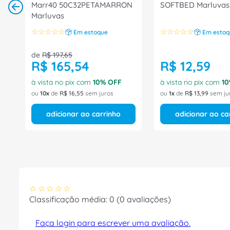
Marr40 50C32PETAMARRON
SOFTBED Marluvas
Marluvas
☆
☆
☆
☆
☆
☆
☆
☆
☆
☆
Em estoque
Em estoq
de
R$
197
,
65
R$
165
,
54
R$
12
,
59
à vista no pix com
10
% OFF
à vista no pix com
10
ou
10
de
R$
16
,
55
sem juros
ou
1
de
R$
13
,
99
sem ju
adicionar ao carrinho
adicionar ao ca
☆
☆
☆
☆
☆
Classificação média: 0
(0 avaliações)
Faça login para escrever uma avaliação.