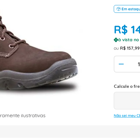
Em estoq
R$
1
à vista n
ou
R$
157
,
99
amente ilustrativas
Não sei meu C