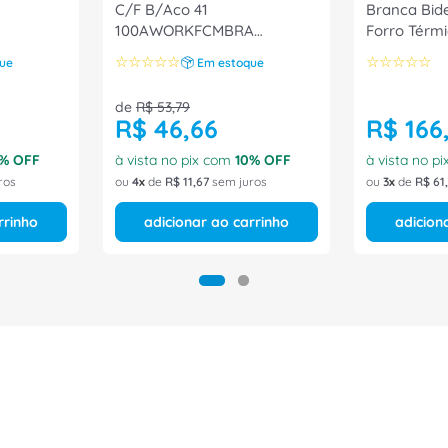
C/F B/Aco 41
Branca Bid
100AWORKFCMBRA
Forro Térmi
Marluvas
Tamanho 4
☆
☆
☆
☆
☆
☆
☆
☆
☆
☆
ue
Em estoque
Bracol
de
R$
53
,
79
R$
46
,
66
R$
166
% OFF
à vista no pix com
10
% OFF
à vista no p
ros
ou
4
de
R$
11
,
67
sem juros
ou
3
de
R$
61
,
rrinho
adicionar ao carrinho
adicion