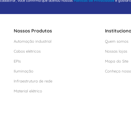
 cadastrar, você confirma que aceitou nossas
Políticas de Privacidade
e gostari
Nossos Produtos
Instituciona
Automação industrial
Quem somos
Cabos elétricos
Nossas lojas
EPIs
Mapa do Site
Iluminação
Conheça noss
Infraestrutura de rede
Material elétrico