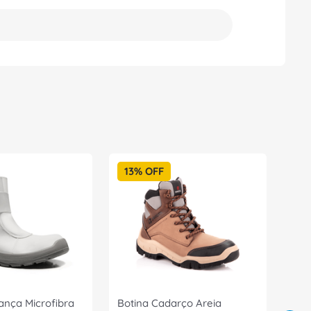
13%
OFF
ança Microfibra
Botina Cadarço Areia