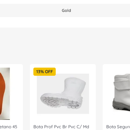
Gold
13%
OFF
retano 45
Bota Prof Pvc Br Pvc C/ Md
Bota Segur