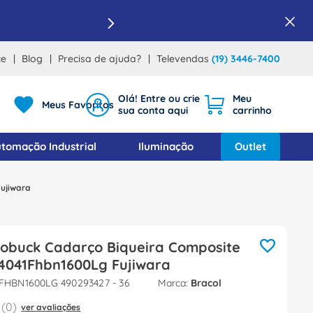
ce
Blog
Precisa de ajuda?
Televendas
(19) 3446-7400
Meus Favoritos
tomação Industrial
Iluminação
Outlet
ujiwara
Nobuck Cadarço Biqueira Composite
 4041Fhbn1600Lg Fujiwara
FHBN1600LG 490293427 - 36
Bracol
(
0
)
ver avaliações