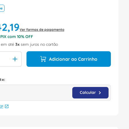
ue
42
,
19
Ver formas de pagamento
o PIX com
10
% OFF
em até
3
sem juros no cartão
Adicionar ao Carrinho
EP