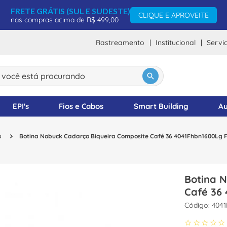
FRETE GRÁTIS (SUL E SUDESTE)
CLIQUE E APROVEITE
nas compras acima de R$ 499,00
Rastreamento
Institucional
Servi
ocê está procurando
DOS
EPI's
Fios e Cabos
Smart Building
Au
a
Botina Nobuck Cadarço Biqueira Composite Café 36 4041Fhbn1600Lg F
Botina 
Café 36
:
4041
☆
☆
☆
☆
☆