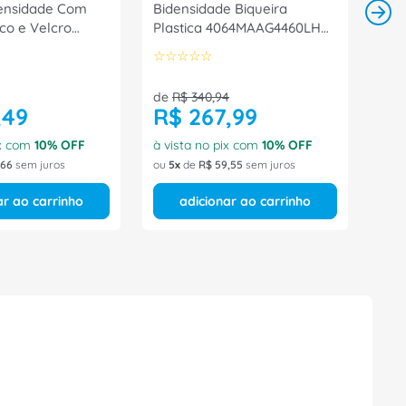
ensidade Com
Bidensidade Biqueira
co e Velcro
Plastica 4064MAAG4460LH
5 4066BDVM1600
Tamanho 40 CA 40872
☆
☆
☆
☆
☆
Bracol
de
R$
340
,
94
,
49
R$
267
,
99
ix com
10
% OFF
à vista no pix com
10
% OFF
66
sem juros
ou
5
de
R$
59
,
55
sem juros
ar ao carrinho
adicionar ao carrinho