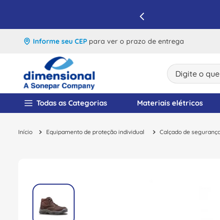
IQUE E APROVEITE
Informe seu CEP
para ver o prazo de entrega
Digite o que v
TERMOS MAIS BUSCA
Todas as Categorias
Materiais elétricos
1
º
disjuntor
Equipamento de proteção individual
Calçado de seguranç
2
º
cabo flexivel
3
º
cabo
4
º
contator
5
º
tomada
6
º
barramento
7
º
dps