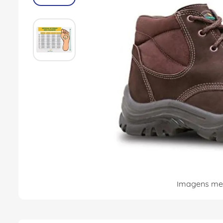
8
º
fita isolante
9
º
caixa passagem
10
º
disjuntor motor
Imagens mer