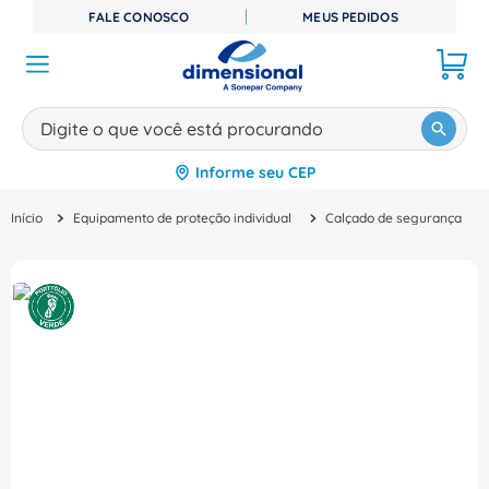
FALE CONOSCO
MEUS PEDIDOS
Digite o que você está procurando
Informe seu CEP
TERMOS MAIS BUSCADOS
Equipamento de proteção individual
Calçado de segurança
1
º
disjuntor
2
º
cabo flexivel
3
º
cabo
4
º
contator
5
º
tomada
6
º
barramento
7
º
dps