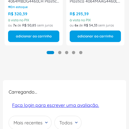
4064MBDG4460LH Plastica
Plastica 4064MAAG4460LH
Tamanho 41 CA 40872
Tamanho 43 CA 40872
Em estoque
Bracol
Bracol
R$
320
,
39
R$
293
,
39
à vista no PIX
à vista no PIX
ou
7
de
R$
50
,
85
sem juros
ou
6
de
R$
54
,
33
sem juros
adicionar ao carrinho
adicionar ao carrinho
Carregando…
Faça login para escrever uma avaliação.
Mais recentes
Todos