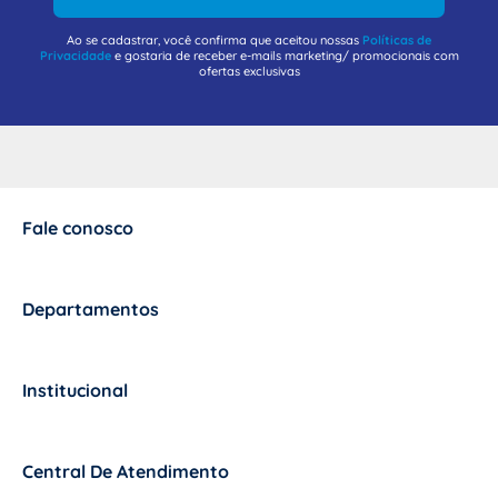
Ao se cadastrar, você confirma que aceitou nossas
Políticas de
Privacidade
e gostaria de receber e-mails marketing/ promocionais com
ofertas exclusivas
Fale conosco
+
Departamentos
+
Institucional
+
Central De Atendimento
+