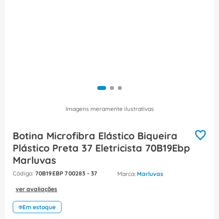
8
º
fita isolante
9
º
caixa passagem
10
º
disjuntor motor
Imagens meramente ilustrativas
Botina Microfibra Elástico Biqueira
Plástico Preta 37 Eletricista 70B19Ebp
Marluvas
:
70B19EBP 700283 - 37
Marluvas
ver avaliações
Em estoque