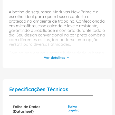
A botina de segurança Marluvas New Prime é a
escolha ideal para quem busca conforto e
proteção no ambiente de trabalho. Confeccionada
em microfibra, esse calçado é leve e resistente,
garantindo durabilidade e conforto durante todo o
dia. Seu design convencional na cor preta combina
com diferentes estilos, tornando-se uma opção
versátil para diversas atividades.
Com solado em poliuretano bidensidade, a botina
oferece excelente aderência e absorção de
impactos, proporcionando segurança em pisos
escorregadios. O elástico lateral facilita o calce e
proporciona um ajuste perfeito ao pé, enquanto a
conformidade com a norma NBR 16603/2017
assegura que você está investindo em um produto
de qualidade e confiável para o seu dia a dia.
Especificações Técnicas
Folha de Dados
Baixar
arquivo
(Datasheet)