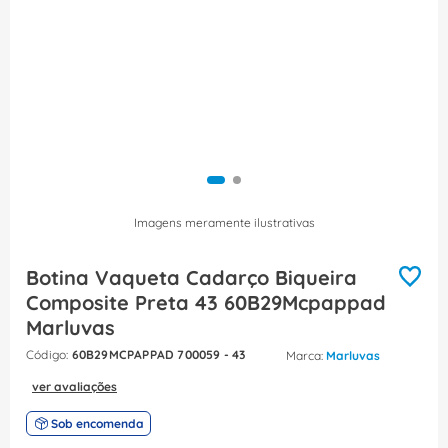
8
º
fita isolante
9
º
caixa passagem
10
º
disjuntor motor
Imagens meramente ilustrativas
Botina Vaqueta Cadarço Biqueira
Composite Preta 43 60B29Mcpappad
Marluvas
:
60B29MCPAPPAD 700059 - 43
Marluvas
ver avaliações
Sob encomenda