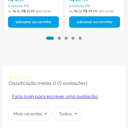
à vista no PIX
à vista no PIX
ou
1
de
R$
13
,
99
sem juros
ou
5
de
R$
59
,
55
sem juros
adicionar ao carrinho
adicionar ao carrinho
☆
☆
☆
☆
☆
Classificação média: 0
(0 avaliações)
Faça login para escrever uma avaliação.
Mais recentes
Todos