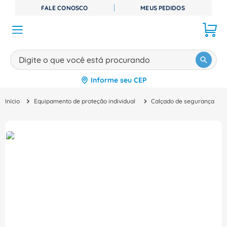
FALE CONOSCO
MEUS PEDIDOS
Digite o que você está procurando
Informe seu CEP
TERMOS MAIS BUSCADOS
Equipamento de proteção individual
Calçado de segurança
1
º
disjuntor
2
º
cabo flexivel
3
º
cabo
4
º
contator
5
º
tomada
6
º
barramento
7
º
dps