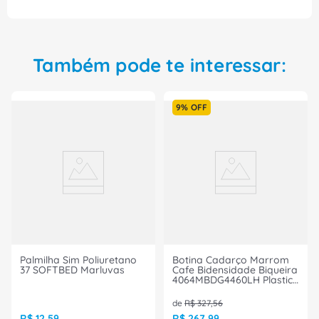
Também pode te interessar:
9%
OFF
Palmilha Sim Poliuretano
Botina Cadarço Marrom
37 SOFTBED Marluvas
Cafe Bidensidade Biqueira
4064MBDG4460LH Plastica
Tamanho 38 CA 40872
Bracol
de
R$
327
,
56
R$
12
,
59
R$
267
,
99