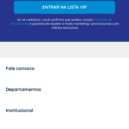
ENTRAR NA LISTA VIP
Ao se cadastrar, você confirma que aceitou nossas
Políticas de
Privacidade
e gostaria de receber e-mails marketing/ promocionais com
ofertas exclusivas
Fale conosco
+
Departamentos
+
Institucional
+