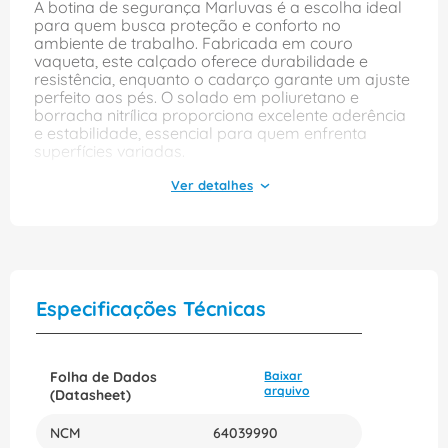
A botina de segurança Marluvas é a escolha ideal
para quem busca proteção e conforto no
ambiente de trabalho. Fabricada em couro
vaqueta, este calçado oferece durabilidade e
resistência, enquanto o cadarço garante um ajuste
perfeito aos pés. O solado em poliuretano e
borracha nitrílica proporciona excelente aderência
e estabilidade, essencial para quem enfrenta
superfícies variadas.
Com a tecnologia antiperfurante em composite,
essa botina protege contra objetos cortantes,
garantindo segurança em cada passo. Seu design
convencional e a cor preta conferem um visual
discreto, perfeito para diferentes setores. Com a
numeração 43, a linha composite da Marluvas é
uma opção confiável para profissionais que não
Especificações Técnicas
abrem mão de qualidade e proteção em seu dia a
dia.
Folha de Dados
Baixar
arquivo
(Datasheet)
NCM
64039990