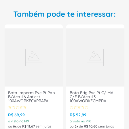
Também pode te interessar:
Bota Imperm Pvc Pt Pap
Bota Frig Pvc Pt C/ Md
B/Aco 46 Antiest
C/F B/Aco 43
100AWORKFCAPRAPA
100AWORKFCMPRA
Marluvas
Marluvas
☆
☆
☆
☆
☆
☆
☆
☆
☆
☆
R$
69
,
99
R$
52
,
99
à vista no PIX
à vista no PIX
ou
6
de
R$
11
,
67
sem juros
ou
5
de
R$
10
,
60
sem juros