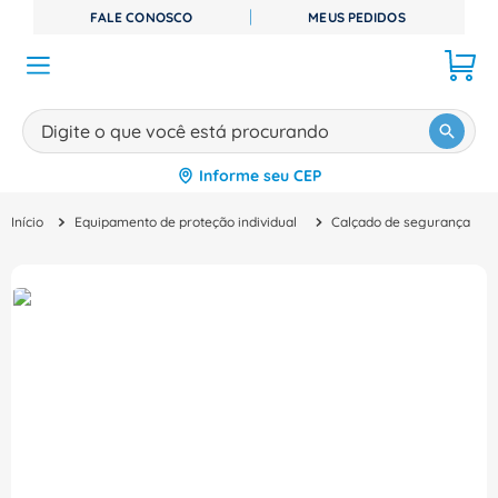
FALE CONOSCO
MEUS PEDIDOS
Digite o que você está procurando
Informe seu CEP
TERMOS MAIS BUSCADOS
Equipamento de proteção individual
Calçado de segurança
1
º
disjuntor
2
º
cabo flexivel
3
º
cabo
4
º
contator
5
º
tomada
6
º
barramento
7
º
dps