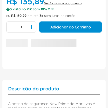
R$
135
,
89
Ver formas de pagamento
à vista no PIX com
10
% OFF
ou
R$
150
,
99
em até
3
sem juros no cartão
Adicionar ao Carrinho
Descrição do produto
A botina de segurança New Prime da Marluvas é