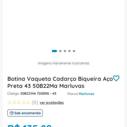
8
º
fita isolante
9
º
caixa passagem
10
º
miluz
Imagens meramente ilustrativas
Botina Vaqueta Cadarço Biqueira Aço
Preta 43 50B22Ma Marluvas
:
50B22MA 700098 - 43
Marluvas
☆
☆
☆
☆
☆
(
0
)
ver avaliações
Sob encomenda