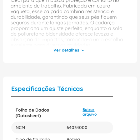
ideal para quem busca proteção e conforto no
ambiente de trabalho. Fabricada em couro
vaqueta, esse calçado combina resistência e
durabilidade, garantindo que seus pés fiquem
seguros durante longas jornadas. O cadarço
proporciona um ajuste perfeito, enquanto a sola
de poliuretano bidensidade oferece leveza e
absorção de impactos, tornando-a uma escolha
excelente para diversas atividades.
Com um design simples e convencional na cor
preta, a botina 50B22MA é versátil e pode ser
utilizada em diferentes setores, desde a construção
civil até o comércio. O bico de aço proporciona
proteção adicional contra impactos, assegurando
que você esteja sempre preparado para enfrentar
Especificações Técnicas
os desafios do dia a dia. Escolha a botina New
Prime e experimente o equilíbrio perfeito entre
segurança e conforto.
Folha de Dados
Baixar
arquivo
(Datasheet)
NCM
64034000
Tipo de Calçado
Botina