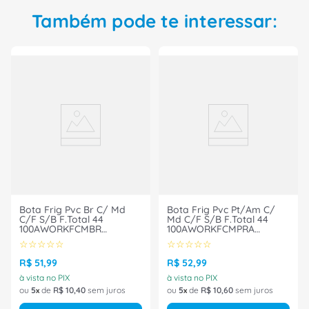
Também pode te interessar:
Bota Frig Pvc Br C/ Md
Bota Frig Pvc Pt/Am C/
C/F S/B F.Total 44
Md C/F S/B F.Total 44
100AWORKFCMBR
100AWORKFCMPRA
Marluvas
Marluvas
☆
☆
☆
☆
☆
☆
☆
☆
☆
☆
R$
51
,
99
R$
52
,
99
à vista no PIX
à vista no PIX
ou
5
de
R$
10
,
40
sem juros
ou
5
de
R$
10
,
60
sem juros