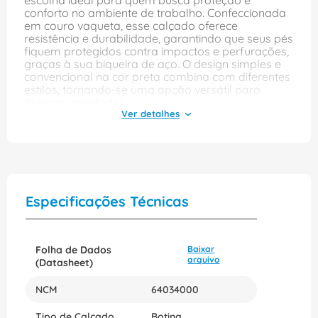
escolha ideal para quem busca proteção e
conforto no ambiente de trabalho. Confeccionada
em couro vaqueta, esse calçado oferece
resistência e durabilidade, garantindo que seus pés
fiquem protegidos contra impactos e perfurações,
graças à sua biqueira de aço. O design simples e
convencional na cor preta combina com diferentes
estilos, tornando-se uma opção versátil para
diversas atividades.
Com solado em poliuretano bidensidade, a botina
proporciona excelente aderência e conforto
durante o uso, reduzindo o cansaço ao longo do
dia. O cadarço permite um ajuste personalizado,
garantindo que o calçado se mantenha firme nos
pés. Ideal para profissionais que atuam em
Especificações Técnicas
setores como construção, indústria e serviços, a
Marluvas 10VB41A é a combinação perfeita de
segurança e praticidade.
Folha de Dados
Baixar
arquivo
(Datasheet)
NCM
64034000
Tipo de Calçado
Botina