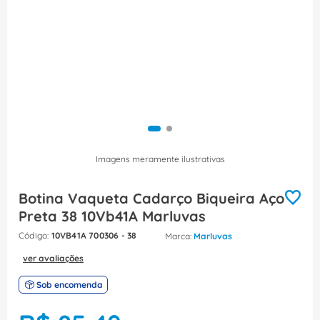
8
º
fita isolante
9
º
caixa passagem
10
º
disjuntor motor
Imagens meramente ilustrativas
Botina Vaqueta Cadarço Biqueira Aço
Preta 38 10Vb41A Marluvas
:
10VB41A 700306 - 38
Marluvas
ver avaliações
Sob encomenda