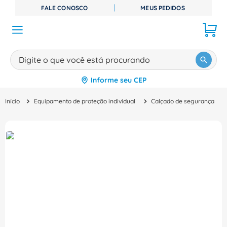
FALE CONOSCO
MEUS PEDIDOS
Digite o que você está procurando
Informe seu CEP
TERMOS MAIS BUSCADOS
Equipamento de proteção individual
Calçado de segurança
1
º
disjuntor
2
º
cabo flexivel
3
º
cabo
4
º
contator
5
º
tomada
6
º
barramento
7
º
dps