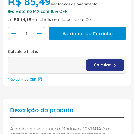
R$
85
,
49
Ver formas de pagamento
à vista no PIX com
10
% OFF
ou
R$
94
,
99
em até
1
sem juros no cartão
Adicionar ao Carrinho
Não sei meu CEP
Descrição do produto
A botina de segurança Marluvas 10VB41A é a