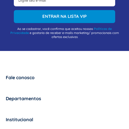
ENTRAR NA LISTA VIP
Ao se cadastrar, você confirma que aceitou nossas
Políticas de
Privacidade
e gostaria de receber e-mails marketing/ promocionais com
ofertas exclusivas
Fale conosco
+
Departamentos
+
Institucional
+