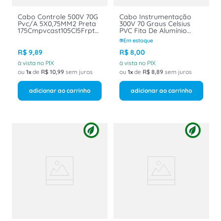
Cabo Controle 500V 70G
Cabo Instrumentação
Pvc/A 5X0,75MM2 Preta
300V 70 Graus Celsius
175Cmpvcast105Cl5Frpt
PVC Fita De Alumínio
Belden
Poliéster 1tx1mm Preto
Em estoque
301MAFR Poliron Belden
R$
9
,
89
R$
8
,
00
à vista no PIX
à vista no PIX
ou
1
de
R$
10
,
99
sem juros
ou
1
de
R$
8
,
89
sem juros
adicionar ao carrinho
adicionar ao carrinho