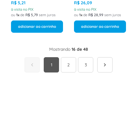
Belden Poliron
R$
5
,
21
R$
26
,
09
à vista no PIX
à vista no PIX
ou
1
de
R$
5
,
79
sem juros
ou
1
de
R$
28
,
99
sem juros
adicionar ao carrinho
adicionar ao carrinho
Mostrando
16 de 48
1
2
3