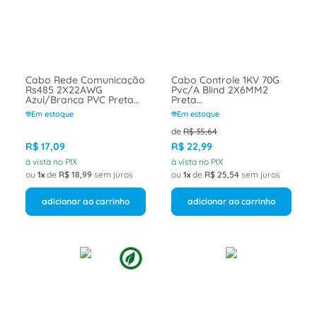
8
º
fita isolante
9
º
caixa passagem
10
º
disjuntor motor
Cabo Rede Comunicação
Cabo Controle 1KV 70G
Rs485 2X22AWG
Pvc/A Blind 2X6MM2
Azul/Branca PVC Preta
Preta
105G 300V Yofc
160Cmpvcast102Cl5B1Frpt
Em estoque
Em estoque
RS485BR05PT Belden
Belden
Poliron
de
R$
35
,
64
R$
17
,
09
R$
22
,
99
à vista no PIX
à vista no PIX
ou
1
de
R$
18
,
99
sem juros
ou
1
de
R$
25
,
54
sem juros
adicionar ao carrinho
adicionar ao carrinho