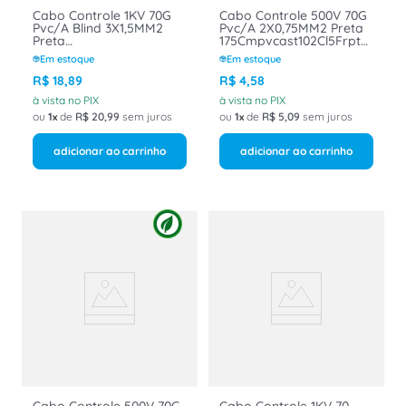
Cabo Controle 1KV 70G
Cabo Controle 500V 70G
Pvc/A Blind 3X1,5MM2
Pvc/A 2X0,75MM2 Preta
Preta
175Cmpvcast102Cl5Frpt
115Cmpvcast103Cl5B1Frpt
Belden
Em estoque
Em estoque
Belden
R$
18
,
89
R$
4
,
58
à vista no PIX
à vista no PIX
ou
1
de
R$
20
,
99
sem juros
ou
1
de
R$
5
,
09
sem juros
adicionar ao carrinho
adicionar ao carrinho