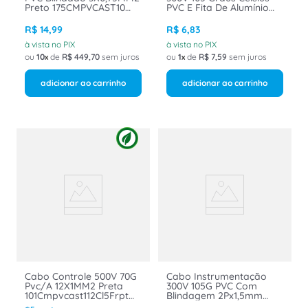
Preto 175CMPVCAST10
PVC E Fita De Alumínio
Belden Poliron
Poliéster 1tx0,75mm Preto
375MAPVCEST1FRPT
R$
14
,
99
R$
6
,
83
Poliron Belden
à vista no PIX
à vista no PIX
ou
10
de
R$
449
,
70
sem juros
ou
1
de
R$
7
,
59
sem juros
adicionar ao carrinho
adicionar ao carrinho
Cabo Controle 500V 70G
Cabo Instrumentação
Pvc/A 12X1MM2 Preta
300V 105G PVC Com
101Cmpvcast112Cl5Frpt
Blindagem 2Px1,5mm
Belden
Preto