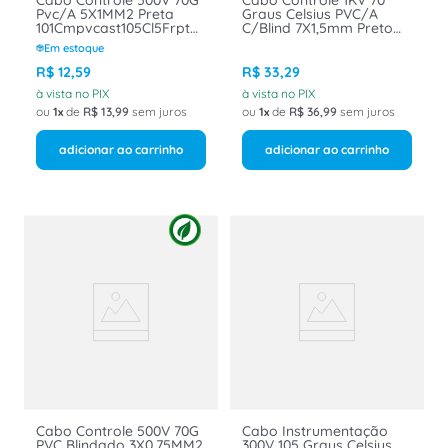
Cabo Controle 500V 70G
Cabo Controle 1KV 70
Pvc/A 5X1MM2 Preta
Graus Celsius PVC/A
101Cmpvcast105Cl5Frpt
C/Blind 7X1,5mm Preto
Belden
115CMPVCAST107CL5B1FRPT
Em estoque
Belden Poliron
R$
12
,
59
R$
33
,
29
à vista no PIX
à vista no PIX
ou
1
de
R$
13
,
99
sem juros
ou
1
de
R$
36
,
99
sem juros
adicionar ao carrinho
adicionar ao carrinho
Cabo Controle 500V 70G
Cabo Instrumentação
PVC Blindado 3X0,75MM2
300V 105 Graus Celsius