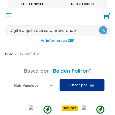
FALE CONOSCO
MEUS PEDIDOS
Digite o que você está procurando
Informe seu CEP
TERMOS MAIS BUSCADOS
1
º
disjuntor
Belden Poliron
2
º
cabo flexivel
Belden Poliron
3
º
cabo
4
º
contator
Mais Vendidos
5
º
tomada
6
º
barramento
7
º
dps
28%
OFF