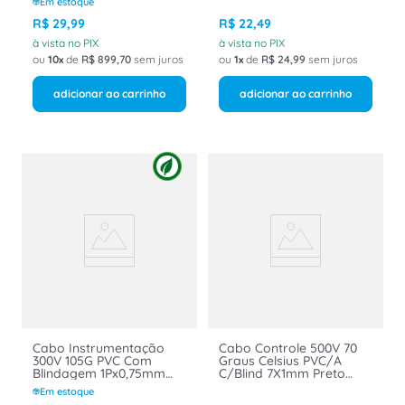
Em estoque
215ITAPVCEST102FRPT
Belden Poliron
R$
29
,
99
R$
22
,
49
à vista no PIX
à vista no PIX
ou
10
de
R$
899
,
70
sem juros
ou
1
de
R$
24
,
99
sem juros
adicionar ao carrinho
adicionar ao carrinho
Cabo Instrumentação
Cabo Controle 500V 70
300V 105G PVC Com
Graus Celsius PVC/A
Blindagem 1Px0,75mm
C/Blind 7X1mm Preto
Preto
101Cmpvcast1 BELDEN
Em estoque
275MAPVCEST1FRPT