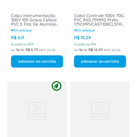
Cabo Instrumentação
Cabo Controle 500V 70G
300V 105 Graus Celsius
PVC 8X0,75MM2 Preto
PVC E Fita De Alumínio
175CMPVCAST108CL5FR
Poliéster 1px1mm Preto
Belden Poliron
Em estoque
Em estoque
201MA Poliron Belden
R$
6
,
11
R$
15
,
29
à vista no PIX
à vista no PIX
ou
1
de
R$
6
,
79
sem juros
ou
1
de
R$
16
,
99
sem juros
adicionar ao carrinho
adicionar ao carrinho