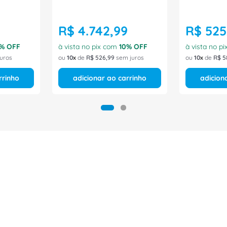
R$
4
.
742
,
99
R$
525
% OFF
à vista no pix com
10
% OFF
à vista no p
uros
ou
10
de
R$
526
,
99
sem juros
ou
10
de
R$
5
rrinho
adicionar ao carrinho
adicion