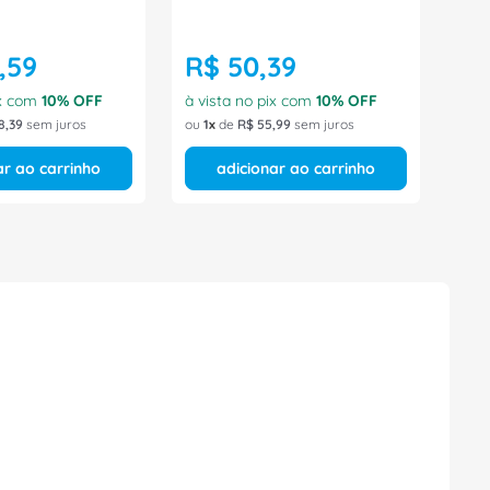
,
59
R$
50
,
39
ix com
10
% OFF
à vista no pix com
10
% OFF
8
,
39
sem juros
ou
1
de
R$
55
,
99
sem juros
ar ao carrinho
adicionar ao carrinho