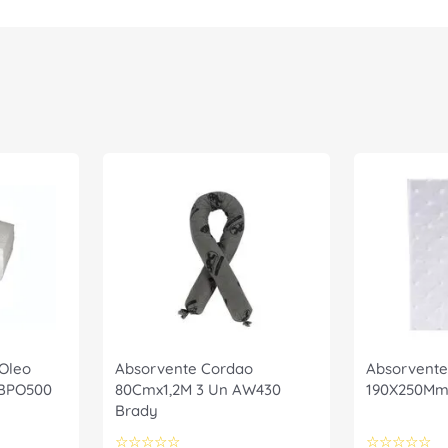
Oleo
Absorvente Cordao
Absorvente
 BPO500
80Cmx1,2M 3 Un AW430
190X250Mm
Brady
☆
☆
☆
☆
☆
☆
☆
☆
☆
☆