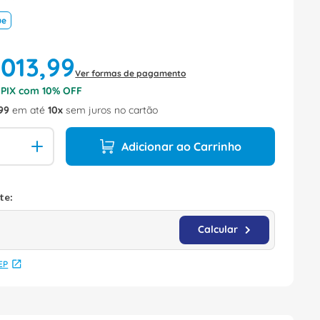
ue
.
013
,
99
Ver formas de pagamento
o PIX com
10
% OFF
99
em até
10
sem juros no cartão
Adicionar ao Carrinho
EP