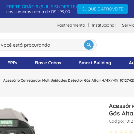
FRETE GRÁTIS (SUL E SUDESTE)
CLIQUE E APROVEITE
nas compras acima de R$ 499,00
Rastreamento
Institucional
Servi
ocê está procurando
DOS
EPI's
Fios e Cabos
Smart Building
Au
Acessório Carregador MultiUnidades Detector Gás Altair 4/4X/4Xr 101274
Acessór
Gás Alt
:
1012
☆
☆
☆
☆
☆