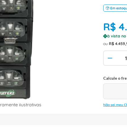
Em estoq
R$
4
à vista n
ou
R$
4
.
459
,
amente ilustrativas
Não sei meu C