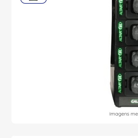
8
º
fita isolante
9
º
caixa passagem
10
º
disjuntor motor
Imagens mer