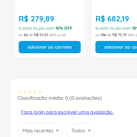
R$
279
,
89
R$
682
,
19
à vista no pix com
10
% OFF
à vista no pix com
10
ou
6
de
R$
51
,
83
sem juros
ou
10
de
R$
75
,
79
sem j
adicionar ao carrinho
adicionar ao ca
☆
☆
☆
☆
☆
Classificação média: 0
(0 avaliações)
Faça login para escrever uma avaliação.
Mais recentes
Todos