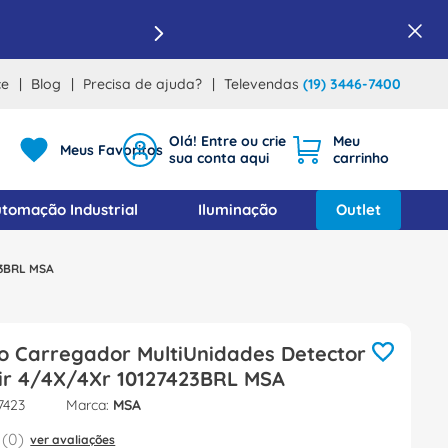
ce
Blog
Precisa de ajuda?
Televendas
(19) 3446-7400
Meus Favoritos
tomação Industrial
Iluminação
Outlet
23BRL MSA
io Carregador MultiUnidades Detector
air 4/4X/4Xr 10127423BRL MSA
7423
MSA
(
0
)
ver avaliações