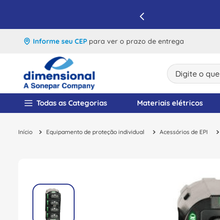
IQUE E APROVEITE
Informe seu CEP
para ver o prazo de entrega
Digite o que v
TERMOS MAIS BUSCA
Todas as Categorias
Materiais elétricos
1
º
disjuntor
Equipamento de proteção individual
Acessórios de EPI
2
º
cabo flexivel
3
º
cabo
4
º
contator
5
º
tomada
6
º
barramento
7
º
dps