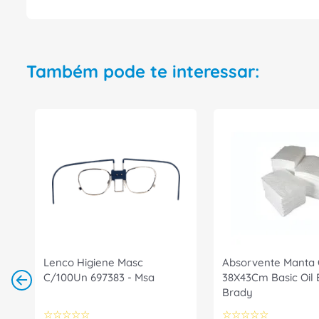
Também pode te interessar:
Lenco Higiene Masc
Absorvente Manta 
C/100Un 697383 - Msa
38X43Cm Basic Oil
Brady
☆
☆
☆
☆
☆
☆
☆
☆
☆
☆