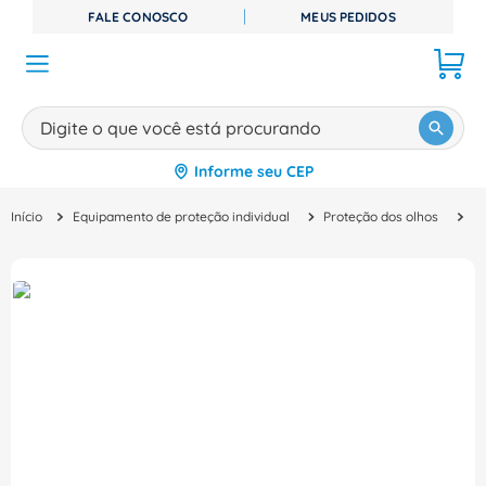
FALE CONOSCO
MEUS PEDIDOS
Digite o que você está procurando
Informe seu CEP
TERMOS MAIS BUSCADOS
Equipamento de proteção individual
Proteção dos olhos
O
1
º
disjuntor
2
º
cabo flexivel
3
º
cabo
4
º
contator
5
º
tomada
6
º
barramento
7
º
dps