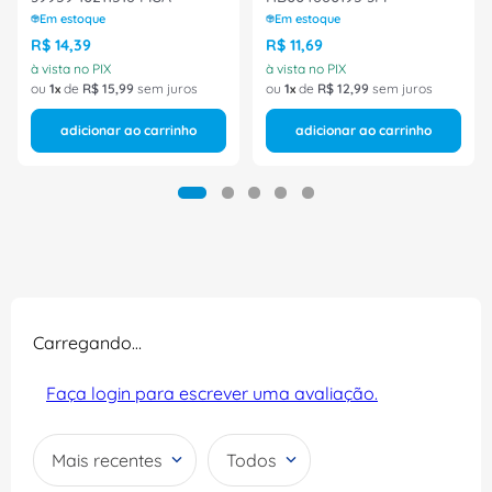
Em estoque
Em estoque
R$
14
,
39
R$
11
,
69
à vista no PIX
à vista no PIX
ou
1
de
R$
15
,
99
sem juros
ou
1
de
R$
12
,
99
sem juros
adicionar ao carrinho
adicionar ao carrinho
Carregando…
Faça login para escrever uma avaliação.
Mais recentes
Todos