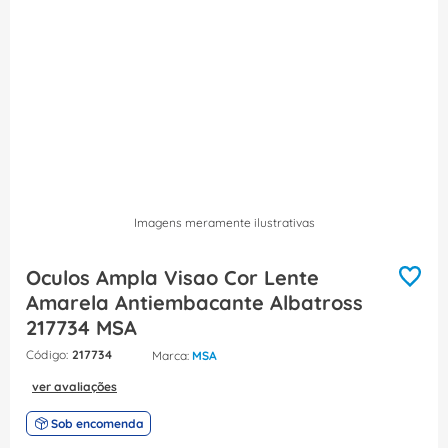
8
º
fita isolante
9
º
caixa passagem
10
º
disjuntor motor
Imagens meramente ilustrativas
Oculos Ampla Visao Cor Lente
Amarela Antiembacante Albatross
217734 MSA
:
217734
MSA
ver avaliações
Sob encomenda