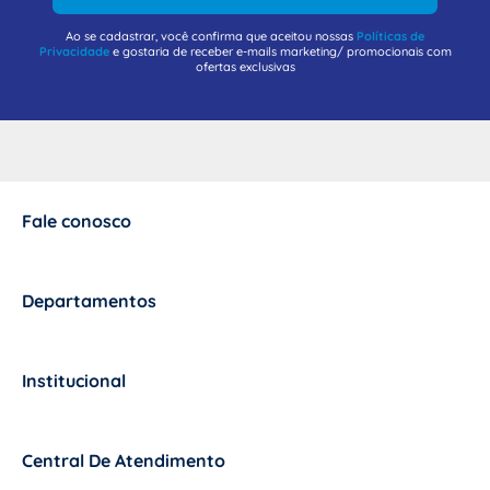
Ao se cadastrar, você confirma que aceitou nossas
Políticas de
Privacidade
e gostaria de receber e-mails marketing/ promocionais com
ofertas exclusivas
Fale conosco
+
Departamentos
+
Institucional
+
Central De Atendimento
+