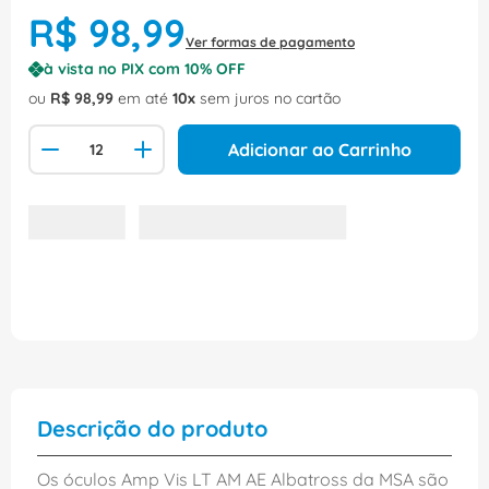
R$
98
,
99
Ver formas de pagamento
à vista no PIX com
10
% OFF
ou
R$
98
,
99
em até
10
sem juros no cartão
Adicionar ao Carrinho
Descrição do produto
Os óculos Amp Vis LT AM AE Albatross da MSA são