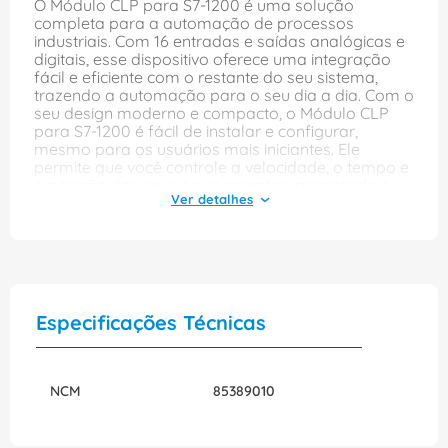
O Módulo CLP para S7-1200 é uma solução
completa para a automação de processos
industriais. Com 16 entradas e saídas analógicas e
digitais, esse dispositivo oferece uma integração
fácil e eficiente com o restante do seu sistema,
trazendo a automação para o seu dia a dia. Com o
seu design moderno e compacto, o Módulo CLP
para S7-1200 é fácil de instalar e configurar,
mesmo para os usuários mais iniciantes. Ele
permite que você controle a velocidade, o tempo e
a posição dos seus equipamentos, garantindo o
desempenho e a eficiência necessária para a sua
empresa. O Módulo CLP é ideal para aplicações
em que é preciso controlar motores, válvulas e
outros dispositivos em sua produção. Com suporte
para uma ampla gama de voltagens, este
dispositivo pode ser facilmente integrado em
qualquer sistema, seja 24VAC ou 24VDC, sem
Especificações Técnicas
precisar de um transformador adicional. Isso
significa que você pode economizar dinheiro e
tempo em sua instalação e manutenção. O Módulo
CLP é fabricado pela Siemens, uma marca
NCM
85389010
conhecida por sua qualidade e confiabilidade no
mercado. Com a Siemens, você pode ter certeza
de que está adquirindo um produto de ponta e