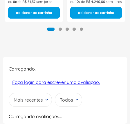
ou
8
de
R$
51
,
37
sem juros
ou
10
de
R$
4
.
240
,
00
sem juros
adicionar ao carrinho
adicionar ao carrinho
Carregando…
Faça login para escrever uma avaliação.
Mais recentes
Todos
Carregando avaliações…