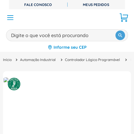
FALE CONOSCO
MEUS PEDIDOS
Digite o que você está procurando
Informe seu CEP
TERMOS MAIS BUSCADOS
Automação Industrial
Controlador Lógico Programável
Módulo Clp P
1
º
disjuntor
2
º
cabo flexivel
3
º
cabo
4
º
contator
5
º
tomada
6
º
barramento
7
º
dps