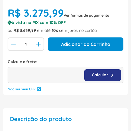
R$
3
.
275
,
99
Ver formas de pagamento
à vista no PIX com
10
% OFF
ou
R$
3
.
639
,
99
em até
10
sem juros no cartão
Adicionar ao Carrinho
Não sei meu CEP
Descrição do produto