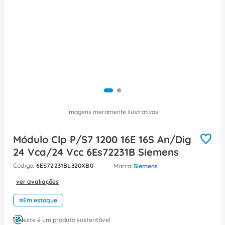
8
º
fita isolante
9
º
caixa passagem
10
º
disjuntor motor
Imagens meramente ilustrativas
Módulo Clp P/S7 1200 16E 16S An/Dig
24 Vca/24 Vcc 6Es72231B Siemens
:
6ES72231BL320XB0
Siemens
ver avaliações
Em estoque
este é um produto sustentável