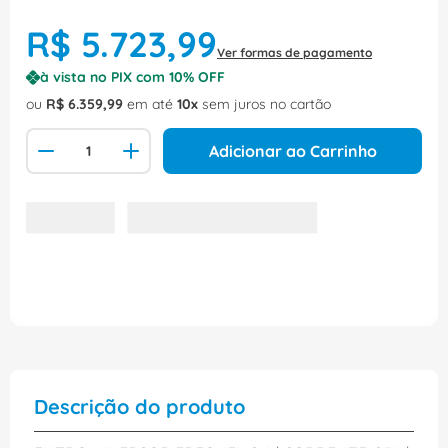
R$
5
.
723
,
99
Ver formas de pagamento
à vista no PIX com
10
% OFF
ou
R$
6
.
359
,
99
em até
10
sem juros no cartão
Adicionar ao Carrinho
Descrição do produto