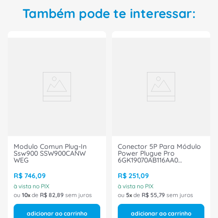
Também pode te interessar:
Modulo Comun Plug-In
Conector 5P Para Módulo
Ssw900 SSW900CANW
Power Plugue Pro
WEG
6GK19070AB116AA0
Siemens
R$
746
,
09
R$
251
,
09
à vista no PIX
à vista no PIX
ou
10
de
R$
82
,
89
sem juros
ou
5
de
R$
55
,
79
sem juros
adicionar ao carrinho
adicionar ao carrinho