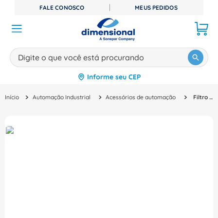
FALE CONOSCO
MEUS PEDIDOS
Digite o que você está procurando
Informe seu CEP
TERMOS MAIS BUSCADOS
Automação Industrial
Acessórios de automação
Filtro Dv/Dt 300Mts 95 Amps VW3A5305 - Schneider
1
º
disjuntor
2
º
cabo flexivel
3
º
cabo
4
º
contator
5
º
tomada
6
º
fita isolante
7
º
dps