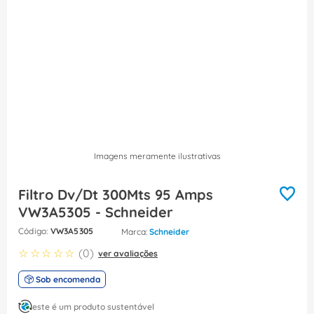
8
º
caixa passagem
9
º
orion schneider
10
º
disjuntor motor
Imagens meramente ilustrativas
Filtro Dv/Dt 300Mts 95 Amps
VW3A5305 - Schneider
:
VW3A5305
Schneider
☆
☆
☆
☆
☆
(
0
)
ver avaliações
Sob encomenda
este é um produto sustentável