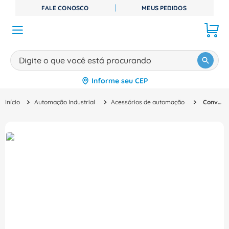
FALE CONOSCO
MEUS PEDIDOS
Digite o que você está procurando
Informe seu CEP
TERMOS MAIS BUSCADOS
Automação Industrial
Acessórios de automação
Conversor Serial 12-48V IECST2TX1RS232485 Weidmuller Conexel
1
º
disjuntor
2
º
cabo flexivel
3
º
cabo
4
º
contator
5
º
tomada
6
º
barramento
7
º
fita isolante