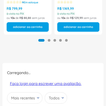
Siemens
☆
☆
☆
☆
☆
☆
☆
☆
☆
☆
Em estoque
R$
799
,
99
R$
1
.
169
,
99
à vista no PIX
à vista no PIX
ou
10
de
R$
88
,
88
sem juros
ou
10
de
R$
129
,
99
sem juros
adicionar ao carrinho
adicionar ao carrinho
Carregando…
Faça login para escrever uma avaliação.
Mais recentes
Todos