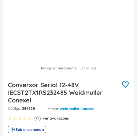
8
º
dps
9
º
orion schneider
10
º
caixa passagem
Imagens meramente ilustrativas
Conversor Serial 12-48V
IECST2TX1RS232485 Weidmuller
Conexel
:
284628
Weidmuller Conexel
☆
☆
☆
☆
☆
(
0
)
ver avaliações
Sob encomenda