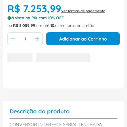
R$
7
.
253
,
99
Ver formas de pagamento
à vista no PIX com
10
% OFF
ou
R$
8
.
059
,
99
em até
10
sem juros no cartão
Adicionar ao Carrinho
Descrição do produto
CONVERSOR INTERFACE SERIAL | ENTRADA: