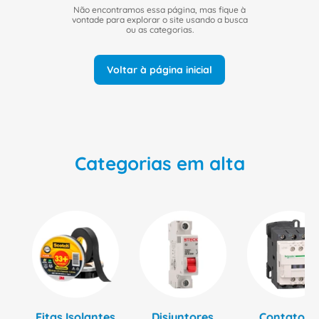
8
º
fita isolante
Não encontramos essa página, mas fique à
vontade para explorar o site usando a busca
9
º
caixa passagem
ou as categorias.
10
º
disjuntor motor
Voltar à página inicial
Categorias em alta
Fitas Isolantes
Disjuntores
Contatore