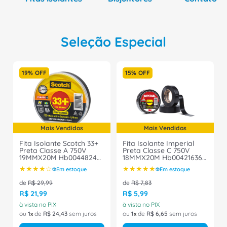
Seleção Especial
19%
OFF
15%
OFF
Mais Vendidos
Mais Vendidos
Fita Isolante Scotch 33+
Fita Isolante Imperial
Preta Classe A 750V
Preta Classe C 750V
19MMX20M Hb004482483
18MMX20M Hb004216360
3M
3M
★
★
★
★
☆
★
★
★
★
★
Em estoque
Em estoque
de
R$
29
,
99
de
R$
7
,
83
R$
21
,
99
R$
5
,
99
à vista no PIX
à vista no PIX
ou
1
de
R$
24
,
43
sem juros
ou
1
de
R$
6
,
65
sem juros