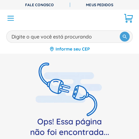
FALE CONOSCO
MEUS PEDIDOS
Digite o que você está procurando
Informe seu CEP
TERMOS MAIS BUSCADOS
1
º
disjuntor
2
º
cabo flexivel
3
º
cabo
4
º
contator
5
º
tomada
6
º
barramento
Ops! Essa página
7
º
dps
não foi encontrada...