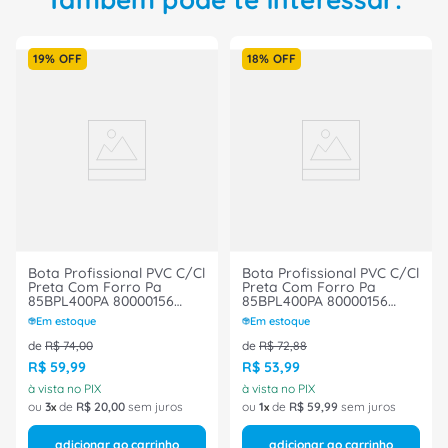
19%
OFF
18%
OFF
Bota Profissional PVC C/Cl
Bota Profissional PVC C/Cl
Preta Com Forro Pa
Preta Com Forro Pa
85BPL400PA 80000156
85BPL400PA 80000156
Tamanho 44 CA 35225
Tamanho 41 CA 35225
Em estoque
Em estoque
Bracol
Bracol
de
R$
74
,
00
de
R$
72
,
88
R$
59
,
99
R$
53
,
99
à vista no PIX
à vista no PIX
ou
3
de
R$
20
,
00
sem juros
ou
1
de
R$
59
,
99
sem juros
adicionar ao carrinho
adicionar ao carrinho