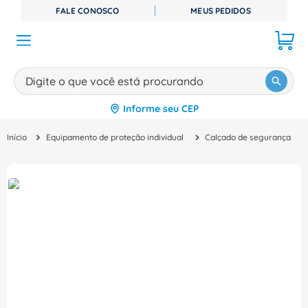
FALE CONOSCO
MEUS PEDIDOS
Digite o que você está procurando
Informe seu CEP
TERMOS MAIS BUSCADOS
Equipamento de proteção individual
Calçado de segurança
1
º
disjuntor
2
º
cabo flexivel
3
º
cabo
4
º
contator
5
º
tomada
6
º
fita isolante
7
º
dps