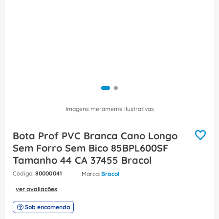
8
º
caixa passagem
9
º
orion schneider
10
º
disjuntor motor
Imagens meramente ilustrativas
Bota Prof PVC Branca Cano Longo
Sem Forro Sem Bico 85BPL600SF
Tamanho 44 CA 37455 Bracol
:
80000041
Bracol
ver avaliações
Sob encomenda