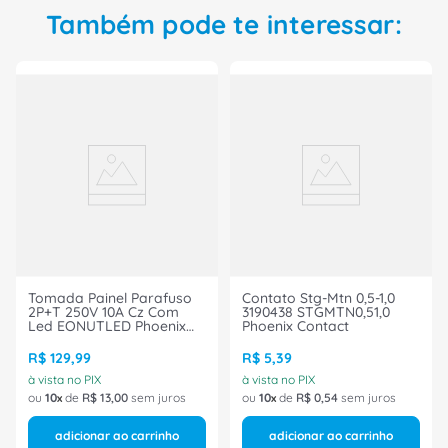
Também pode te interessar:
Tomada Painel Parafuso
Contato Stg-Mtn 0,5-1,0
2P+T 250V 10A Cz Com
3190438 STGMTN0,51,0
Led EONUTLED Phoenix
Phoenix Contact
Contact
R$
129
,
99
R$
5
,
39
à vista no PIX
à vista no PIX
ou
10
de
R$
13
,
00
sem juros
ou
10
de
R$
0
,
54
sem juros
adicionar ao carrinho
adicionar ao carrinho