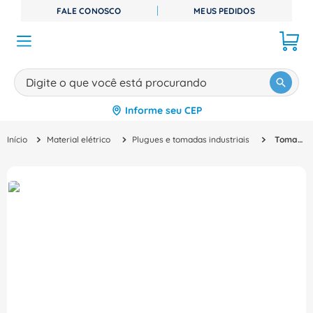
FALE CONOSCO
MEUS PEDIDOS
Digite o que você está procurando
Informe seu CEP
TERMOS MAIS BUSCADOS
Material elétrico
Plugues e tomadas industriais
Tomada Emb Fm 5P 16A 440V Vermelho 12821823 WEG
1
º
disjuntor
2
º
cabo flexivel
3
º
cabo
4
º
contator
5
º
tomada
6
º
fita isolante
7
º
dps