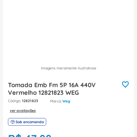
8
º
caixa passagem
9
º
orion schneider
10
º
disjuntor motor
Imagens meramente ilustrativas
Tomada Emb Fm 5P 16A 440V
Vermelho 12821823 WEG
:
12821823
Weg
ver avaliações
Sob encomenda