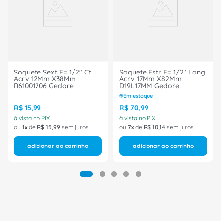
original do soquete sextavado. " Não utilize em
parafusadeiras. " Não exponha / armazene o
soquete sextavado em ambientes ácidos, úmidos
ou salinos. " Após o uso limpe visando prolongar a
vida útil e garantir o bom funcionamento do
soquete.
Soquete Sext E= 1/2" Ct
Soquete Estr E= 1/2" Long
Acrv 12Mm X38Mm
Acrv 17Mm X82Mm
R61001206 Gedore
D19L17MM Gedore
Em estoque
R$
15
,
99
R$
70
,
99
à vista no PIX
à vista no PIX
ou
1
de
R$
15
,
99
sem juros
ou
7
de
R$
10
,
14
sem juros
adicionar ao carrinho
adicionar ao carrinho