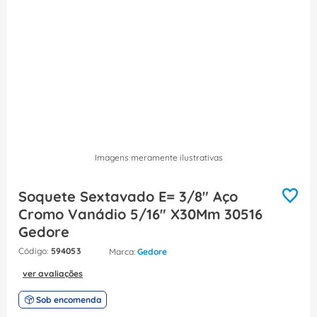
8
º
caixa passagem
9
º
orion schneider
10
º
disjuntor motor
Imagens meramente ilustrativas
Soquete Sextavado E= 3/8" Aço
Cromo Vanádio 5/16" X30Mm 30516
Gedore
:
594053
Gedore
ver avaliações
Sob encomenda