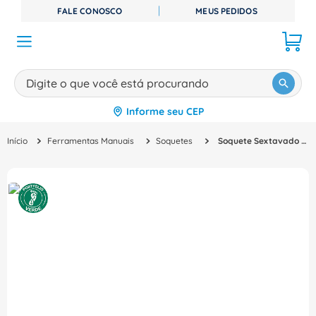
FALE CONOSCO
MEUS PEDIDOS
Digite o que você está procurando
Informe seu CEP
TERMOS MAIS BUSCADOS
Ferramentas Manuais
Soquetes
Soquete Sextavado E= 3/8" Aço Cromo Vanádio 5/16" X30Mm 30516 Gedore
1
º
disjuntor
2
º
cabo flexivel
3
º
cabo
4
º
contator
5
º
tomada
6
º
fita isolante
7
º
dps