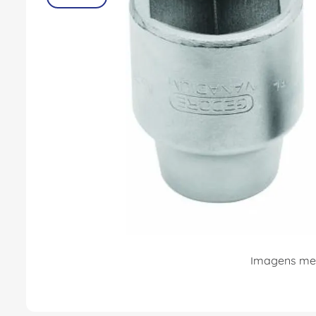
8
º
fita isolante
9
º
caixa passagem
10
º
disjuntor motor
Imagens mer