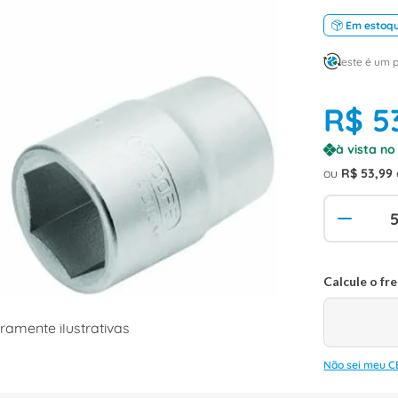
Em estoq
este é um 
R$
5
à vista n
ou
R$
53
,
99
amente ilustrativas
Não sei meu C