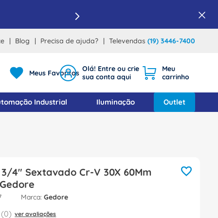
ce
Blog
Precisa de ajuda?
Televendas
(19) 3446-7400
Meus Favoritos
tomação Industrial
Iluminação
Outlet
 3/4" Sextavado Cr-V 30X 60Mm
Gedore
7
Gedore
(
0
)
ver avaliações