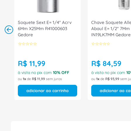
Soquete Sext E= 1/4" Acrv
Chave Soquete All
6Mm X25Mm R41000603
Abaul E= 1/2" 7Mm
Gedore
IN19LK7MM Gedore
☆
☆
☆
☆
☆
☆
☆
☆
☆
☆
R$
11
,
99
R$
84
,
59
à vista no pix com
10
% OFF
à vista no pix com
10
ou
1
de
R$
11
,
99
sem juros
ou
1
de
R$
93
,
99
sem ju
adicionar ao carrinho
adicionar ao ca