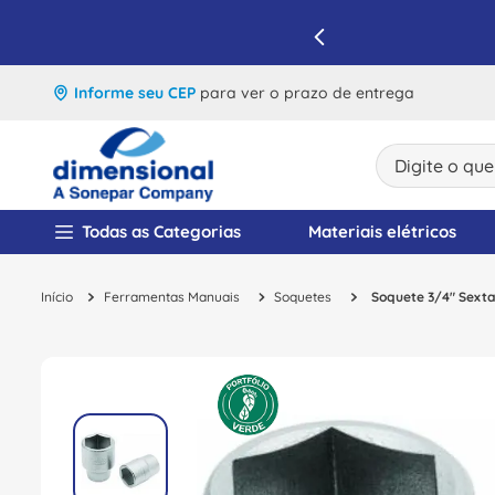
IQUE E APROVEITE
Informe seu CEP
para ver o prazo de entrega
Digite o que v
TERMOS MAIS BUSCA
Todas as Categorias
Materiais elétricos
1
º
disjuntor
Ferramentas Manuais
Soquetes
Soquete 3/4" Sext
2
º
cabo flexivel
3
º
cabo
4
º
contator
5
º
tomada
6
º
barramento
7
º
dps