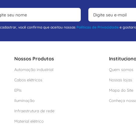
 cadastrar, você confirma que aceitou nossas
Políticas de Privacidade
e gostari
Nossos Produtos
Instituciona
Automação industrial
Quem somos
Cabos elétricos
Nossas lojas
EPIs
Mapa do Site
Iluminação
Conheça noss
Infraestrutura de rede
Material elétrico