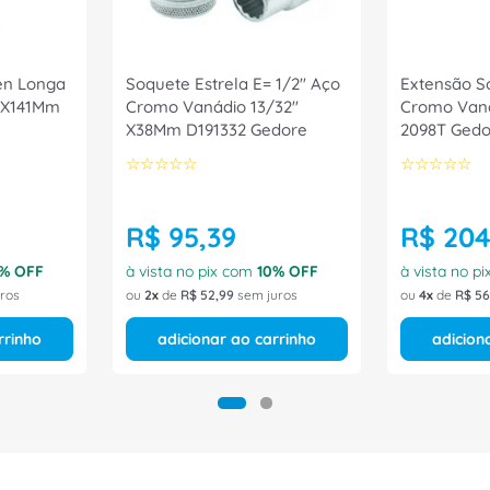
en Longa
Soquete Estrela E= 1/2" Aço
Extensão S
 X141Mm
Cromo Vanádio 13/32"
Cromo Van
X38Mm D191332 Gedore
2098T Gedo
☆
☆
☆
☆
☆
☆
☆
☆
☆
☆
R$
95
,
39
R$
20
% OFF
à vista no pix com
10
% OFF
à vista no p
ros
ou
2
de
R$
52
,
99
sem juros
ou
4
de
R$
56
rrinho
adicionar ao carrinho
adicion