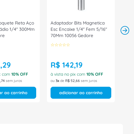
oquete Reta Aço
Adaptador Bits Magnetica
ádio 1/4" 300Mm
Esc Encaixe 1/4" Fem 5/16"
re
70Mm 10056 Gedore
☆
☆
☆
☆
☆
4
,
29
R$
142
,
19
ix com
10
% OFF
à vista no pix com
10
% OFF
,
74
sem juros
ou
3
de
R$
52
,
66
sem juros
ar ao carrinho
adicionar ao carrinho