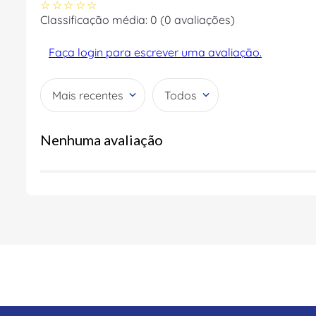
☆
☆
☆
☆
☆
Classificação média: 0
(0 avaliações)
Faça login para escrever uma avaliação.
Mais recentes
Todos
Nenhuma avaliação