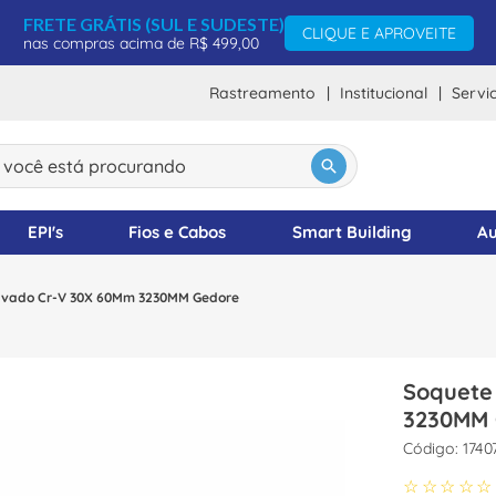
FRETE GRÁTIS (SUL E SUDESTE)
CLIQUE E APROVEITE
nas compras acima de R$ 499,00
Rastreamento
Institucional
Servi
ocê está procurando
DOS
EPI's
Fios e Cabos
Smart Building
Au
avado Cr-V 30X 60Mm 3230MM Gedore
Soquete
3230MM 
:
1740
☆
☆
☆
☆
☆