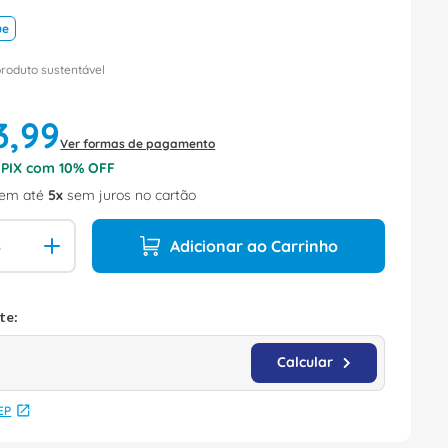
ue
produto sustentável
3
,
99
Ver formas de pagamento
o PIX com
10
% OFF
em até
5
sem juros no cartão
Adicionar ao Carrinho
EP