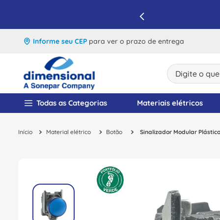
IQUE E APROVEITE
Informe seu CEP
para ver o prazo de entrega
Digite o que v
TERMOS MAIS BUSCA
Todas as Categorias
Materiais elétricos
1
º
disjuntor
Material elétrico
Botão
Sinalizador Modular Plásti
2
º
cabo flexivel
3
º
cabo
4
º
contator
5
º
tomada
6
º
barramento
7
º
dps