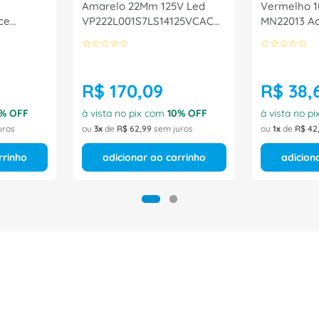
Amarelo 22Mm 125V Led
Vermelho 
ce
VP222L001S7LS14125VCACC
MN22013 Ac
Ace Schmersal
☆
☆
☆
☆
☆
☆
☆
☆
☆
☆
R$
170
,
09
R$
38
,
% OFF
à vista no pix com
10
% OFF
à vista no p
uros
ou
3
de
R$
62
,
99
sem juros
ou
1
de
R$
42
rrinho
adicionar ao carrinho
adicion