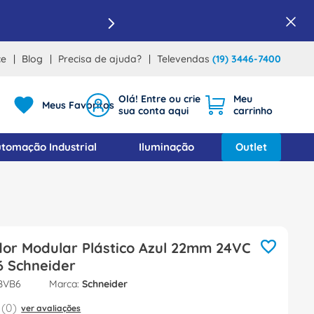
ce
Blog
Precisa de ajuda?
Televendas
(19) 3446-7400
Meus Favoritos
tomação Industrial
Iluminação
Outlet
dor Modular Plástico Azul 22mm 24VC
 Schneider
BVB6
Schneider
(
0
)
ver avaliações