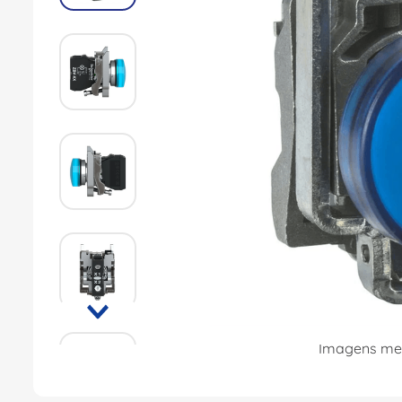
8
º
fita isolante
9
º
caixa passagem
10
º
miluz
Imagens mer