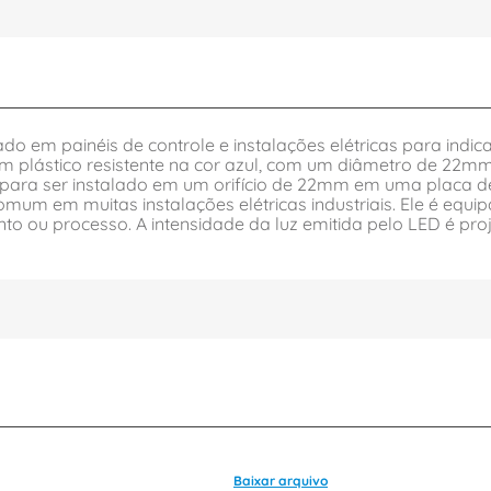
izado em painéis de controle e instalações elétricas para in
 plástico resistente na cor azul, com um diâmetro de 22mm,
ra ser instalado em um orifício de 22mm em uma placa de m
m em muitas instalações elétricas industriais. Ele é equip
nto ou processo. A intensidade da luz emitida pelo LED é pr
Baixar arquivo