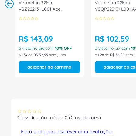
Vermelho 22Mm
Vermelho 22Mm
VSZ22213+L001 Ace
VSQP22313+L001 A
Schmersal
Schmersal
☆
☆
☆
☆
☆
☆
☆
☆
☆
☆
R$
143
,
09
R$
102
,
59
à vista no pix com
10
% OFF
à vista no pix com
10
ou
3
de
R$
52
,
99
sem juros
ou
2
de
R$
56
,
99
sem j
adicionar ao carrinho
adicionar ao ca
☆
☆
☆
☆
☆
Classificação média: 0
(0 avaliações)
Faça login para escrever uma avaliação.