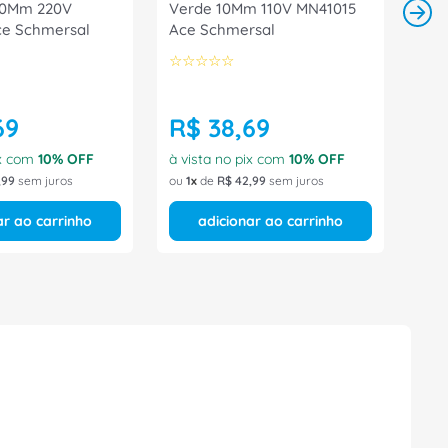
10Mm 220V
Verde 10Mm 110V MN41015
e Schmersal
Ace Schmersal
☆
☆
☆
☆
☆
69
R$
38
,
69
ix com
10
% OFF
à vista no pix com
10
% OFF
,
99
sem juros
ou
1
de
R$
42
,
99
sem juros
ar ao carrinho
adicionar ao carrinho