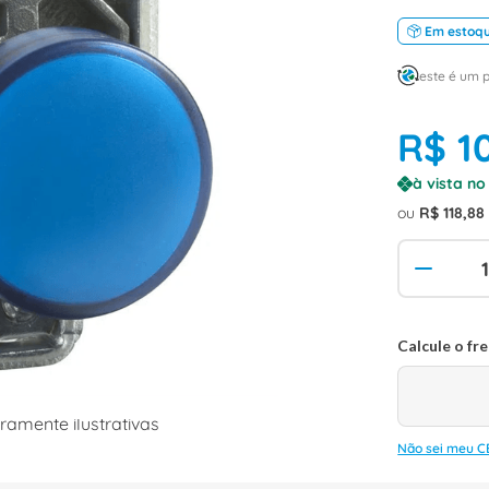
Em estoq
este é um 
R$
1
à vista n
ou
R$
118
,
88
amente ilustrativas
Não sei meu C