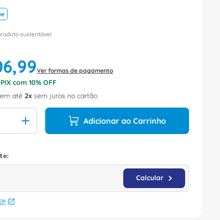
ue
produto sustentável
06
,
99
Ver formas de pagamento
o PIX com
10
% OFF
em até
2
sem juros no cartão
Adicionar ao Carrinho
EP