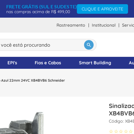
FRETE GRÁTIS (SUL E SUDESTE)
CLIQUE E APROVEITE
nas compras acima de R$ 499,00
Rastreamento
Institucional
Servi
ocê está procurando
DOS
EPI's
Fios e Cabos
Smart Building
Au
co Azul 22mm 24VC XB4BVB6 Schneider
Sinaliza
XB4BVB6
:
XB4
☆
☆
☆
☆
☆