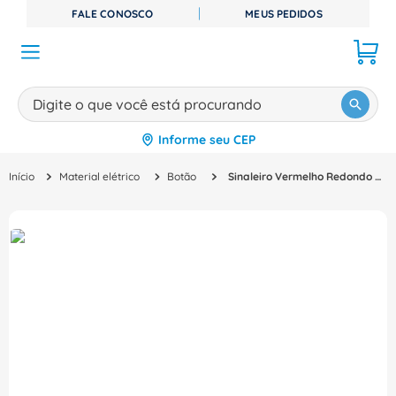
FALE CONOSCO
MEUS PEDIDOS
Digite o que você está procurando
Informe seu CEP
TERMOS MAIS BUSCADOS
Material elétrico
Botão
Sinaleiro Vermelho Redondo Plast 22mm LED 110-130Vcc CEWSM1C14 WEG
1
º
disjuntor
2
º
cabo flexivel
3
º
cabo
4
º
contator
5
º
tomada
6
º
barramento
7
º
dps