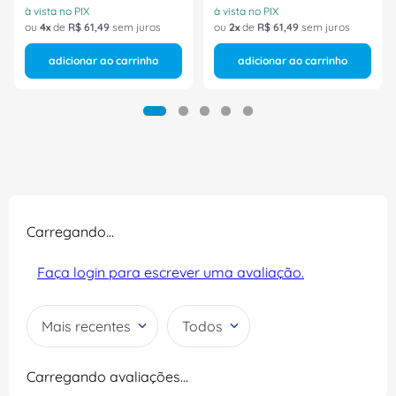
à vista no PIX
à vista no PIX
ou
4
de
R$
61
,
49
sem juros
ou
2
de
R$
61
,
49
sem juros
adicionar ao carrinho
adicionar ao carrinho
Carregando…
Faça login para escrever uma avaliação.
Mais recentes
Todos
Carregando avaliações…