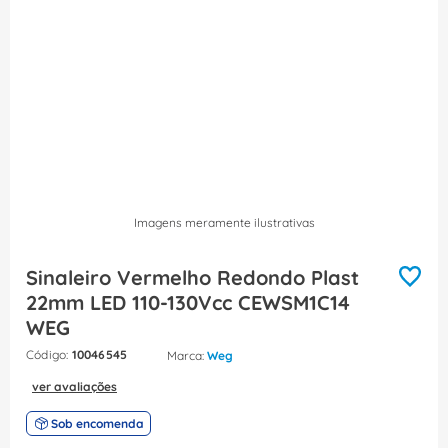
8
º
fita isolante
9
º
caixa passagem
10
º
miluz
Imagens meramente ilustrativas
Sinaleiro Vermelho Redondo Plast
22mm LED 110-130Vcc CEWSM1C14
WEG
:
10046545
Weg
ver avaliações
Sob encomenda