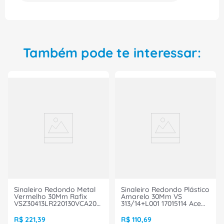
qualidade.
Também pode te interessar:
Sinaleiro Redondo Metal
Sinaleiro Redondo Plástico
Vermelho 30Mm Rafix
Amarelo 30Mm VS
VSZ30413LR220130VCA20MA
313/14+L001 17015114 Ace
Ace Schmersal
Schmersal
R$
221
,
39
R$
110
,
69