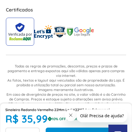
Certificados
Todas as regras de promoções, descontos, preços e prazos de
pagamento e entrega expostos aqui são válidos apenas para compras
via internet.
As fotos, textos e layout aqui veiculados são de propriedade da Loja. É
proibida a utilização total ou parcial sem nossa autorização.
Imagens meramente ilustrativas.
Em caso de divergência de preços no site, o valor válido é o do Carrinho
de Compras. Preços e estoque sujeito a alterações sem aviso prévio.
©Todos direitos reservados 2021 - Dimensional Brasil Soluções Ltda. -
CNPJ: 06.913.480/0015-63 - Avenida Armando Ragonha, 190 - Bairro
Sinaleiro Redondo Vermelho 22Mm Led V22113 Ace Schmersal
Village Limeira. Pavilhão Sítio São João - Limeira - SP / CEP: 13.481-316
R$
35
,
99