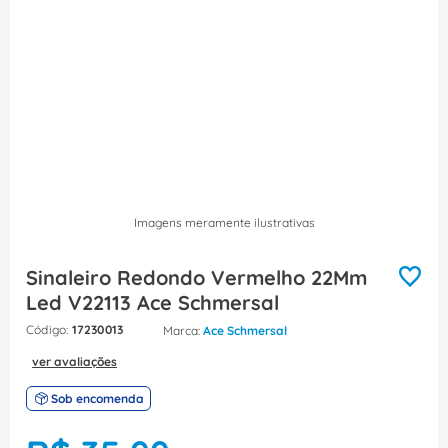
8
º
caixa passagem
9
º
orion schneider
10
º
disjuntor motor
Imagens meramente ilustrativas
Sinaleiro Redondo Vermelho 22Mm
Led V22113 Ace Schmersal
:
17230013
Ace Schmersal
ver avaliações
Sob encomenda