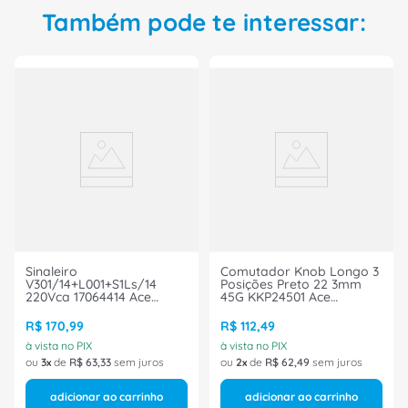
SCHMERSAL e garanta mais eficiência e segurança
Também pode te interessar:
em seus processos industriais. Adquira já o seu e
promova um ambiente de trabalho mais
organizado e seguro para os seus colaboradores.
Compre agora!
Sinaleiro
Comutador Knob Longo 3
V301/14+L001+S1Ls/14
Posições Preto 22 3mm
220Vca 17064414 Ace
45G KKP24501 Ace
Schmersal
Schmersal
R$
170
,
99
R$
112
,
49
à vista no PIX
à vista no PIX
ou
3
de
R$
63
,
33
sem juros
ou
2
de
R$
62
,
49
sem juros
adicionar ao carrinho
adicionar ao carrinho