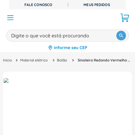
FALE CONOSCO
MEUS PEDIDOS
Digite o que você está procurando
Informe seu CEP
TERMOS MAIS BUSCADOS
Material elétrico
Botão
Sinaleiro Redondo Vermelho 22Mm Led V22113 Ace Schmersal
1
º
disjuntor
2
º
cabo flexivel
3
º
cabo
4
º
contator
5
º
tomada
6
º
fita isolante
7
º
dps