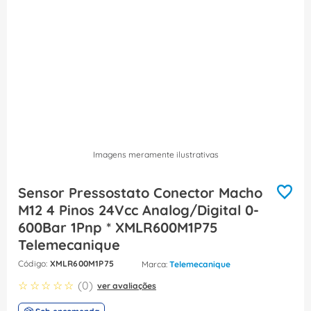
8
º
dps
9
º
orion schneider
10
º
caixa passagem
Imagens meramente ilustrativas
Sensor Pressostato Conector Macho
M12 4 Pinos 24Vcc Analog/Digital 0-
600Bar 1Pnp * XMLR600M1P75
Telemecanique
:
XMLR600M1P75
Telemecanique
☆
☆
☆
☆
☆
(
0
)
ver avaliações