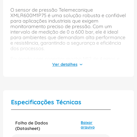
O sensor de pressão Telemecanique
XMLR600M1P75 é uma solução robusta e confiável
para aplicações industriais que exigem
monitoramento preciso de pressão. Com um
intervalo de medição de 0 a 600 bar, ele é ideal
para ambientes que demandam alta performance
e resistência, garantindo a segurança e eficiência
dos processos.
Equipado com conector macho M12 de 4 pinos e
alimentado por 24VCC, este sensor oferece saídas
analógicas e digitais, facilitando a integração em
sistemas automatizados. Sua classificação de
proteção IP-65/IP-67 assegura resistência à poeira
e à água, tornando-o perfeito para uso em
condições adversas, enquanto a tecnologia PNP
proporciona uma resposta rápida e precisa nas
Especificações Técnicas
medições.
Folha de Dados
Baixar
arquivo
(Datasheet)