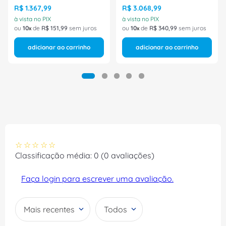
R$
1
.
367
,
99
R$
3
.
068
,
99
à vista no PIX
à vista no PIX
ou
10
de
R$
151
,
99
sem juros
ou
10
de
R$
340
,
99
sem juros
adicionar ao carrinho
adicionar ao carrinho
☆
☆
☆
☆
☆
Classificação média: 0
(0 avaliações)
Faça login para escrever uma avaliação.
Mais recentes
Todos