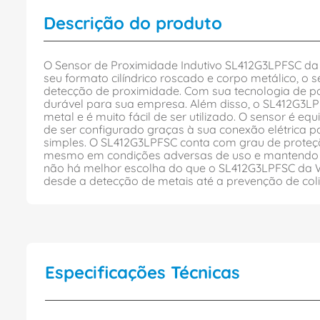
Descrição do produto
O Sensor de Proximidade Indutivo SL412G3LPFSC d
seu formato cilíndrico roscado e corpo metálico, o
detecção de proximidade. Com sua tecnologia de po
durável para sua empresa. Além disso, o SL412G3LPF
metal e é muito fácil de ser utilizado. O sensor é 
de ser configurado graças à sua conexão elétrica p
simples. O SL412G3LPFSC conta com grau de proteção
mesmo em condições adversas de uso e mantendo sua
não há melhor escolha do que o SL412G3LPFSC da WE
desde a detecção de metais até a prevenção de col
Especificações Técnicas