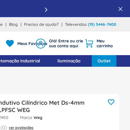
ce
Blog
Precisa de ajuda?
Televendas
(19) 3446-7400
Meus Favoritos
tomação Industrial
Iluminação
Outlet
ndutivo Cilíndrico Met Ds-4mm
LPFSC WEG
1450
Weg
(
0
)
ver avaliações