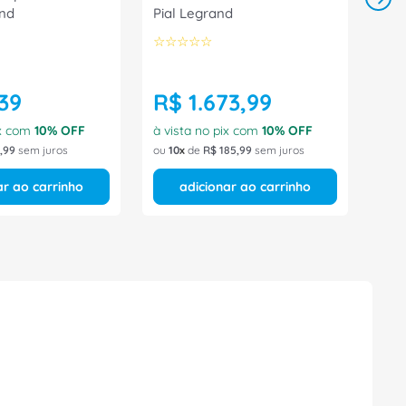
and
Pial Legrand
☆
☆
☆
☆
☆
39
R$
1
.
673
,
99
ix com
10
% OFF
à vista no pix com
10
% OFF
,
99
sem juros
ou
10
de
R$
185
,
99
sem juros
ar ao carrinho
adicionar ao carrinho