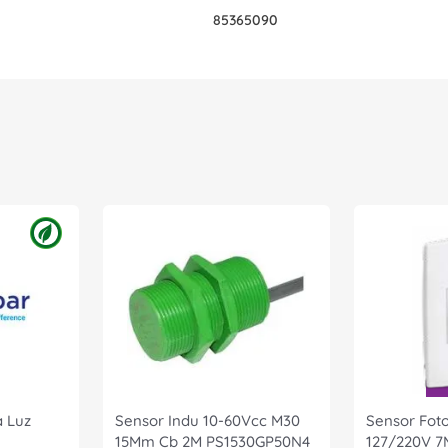
85365090
a Luz
Sensor Indu 10-60Vcc M30
Sensor Foto
15Mm Cb 2M PS1530GP50N4
127/220V 7M