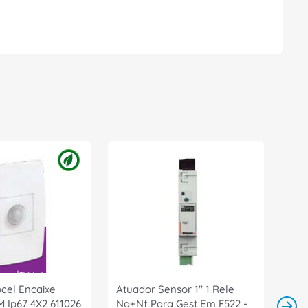
cel Encaixe
Atuador Sensor 1" 1 Rele
 Ip67 4X2 611026
Na+Nf Para Gest Em F522 -