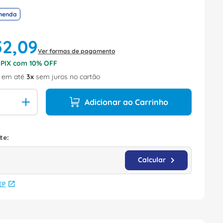
menda
52
,
09
Ver formas de pagamento
o PIX com
10
% OFF
em até
3
sem juros no cartão
Adicionar ao Carrinho
EP