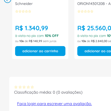
Schneider
ORION1430120B - 
☆
☆
☆
☆
☆
☆
☆
☆
☆
☆
R$
1
.
340
,
99
R$
25
.
560
,
à vista no pix com
10
% OFF
à vista no pix com
10
ou
10
de
R$
148
,
99
sem juros
ou
10
de
R$
2
.
840
,
00
se
adicionar ao carrinho
adicionar ao ca
☆
☆
☆
☆
☆
Classificação média: 0
(0 avaliações)
Faça login para escrever uma avaliação.