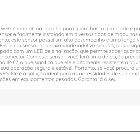
a WEG é uma ótima escolha para quem busca qualidade e p
 sensor é facilmente instalado em diversos tipos de máquina
nta, este sensor possui um alto desempenho e uma longa vi
SC é um sensor de proximidade indutivo simples, o que sign
equipado com um LED de sinalização, que permite saber quand
or conector. Com este sensor, você terá uma detecção precis
 IP-67, o que significa que ele é altamente resistente à ág
 operação segura e estável. Portanto, se você procura um 
G. Ele é a solução ideal para as necessidades de sua empre
isões em equipamentos pesados. Garanta já o seu!