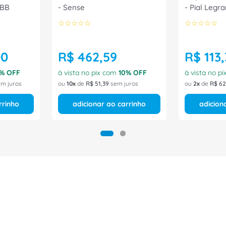
ABB
- Sense
- Pial Legr
☆
☆
☆
☆
☆
☆
☆
☆
☆
☆
00
R$
462
,
59
R$
113
,
% OFF
à vista no pix com
10
% OFF
à vista no p
m juros
ou
10
de
R$
51
,
39
sem juros
ou
2
de
R$
62
rrinho
adicionar ao carrinho
adicion