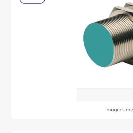
8
º
fita isolante
9
º
caixa passagem
10
º
disjuntor motor
Imagens mer