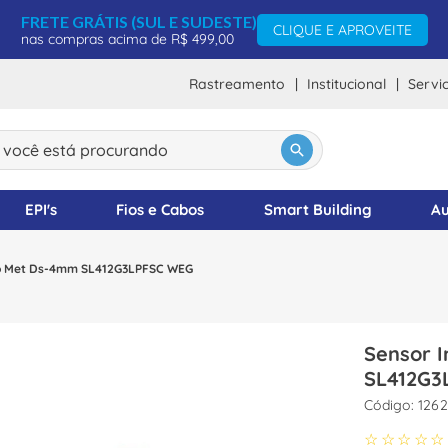
FRETE GRÁTIS (SUL E SUDESTE)
CLIQUE E APROVEITE
nas compras acima de R$ 499,00
Rastreamento
Institucional
Servi
ocê está procurando
DOS
EPI's
Fios e Cabos
Smart Building
Au
ico Met Ds-4mm SL412G3LPFSC WEG
Sensor I
SL412G3
:
1262
☆
☆
☆
☆
☆