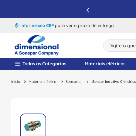
IQUE E APROVEITE
Informe seu CEP
para ver o prazo de entrega
Digite o que v
TERMOS MAIS BUSCA
Todas as Categorias
Materiais elétricos
1
º
disjuntor
Material elétrico
Sensores
Sensor Indutivo Cilíndr
2
º
cabo flexivel
3
º
cabo
4
º
contator
5
º
tomada
6
º
barramento
7
º
dps