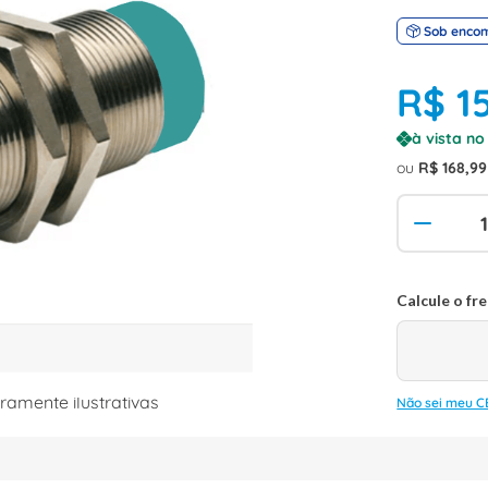
Sob enco
R$
1
à vista n
ou
R$
168
,
99
amente ilustrativas
Não sei meu C