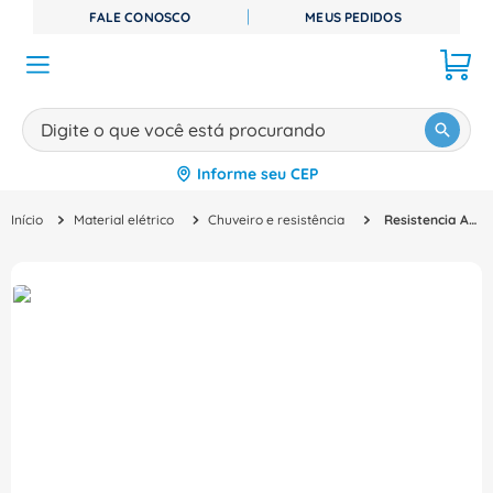
FALE CONOSCO
MEUS PEDIDOS
Digite o que você está procurando
Informe seu CEP
TERMOS MAIS BUSCADOS
Material elétrico
Chuveiro e resistência
Resistencia Aquecimento Chuveiro 7800 W 220v - 3065-B 7589120 - Lorenzetti
1
º
disjuntor
2
º
cabo flexivel
3
º
cabo
4
º
contator
5
º
tomada
6
º
barramento
7
º
fita isolante