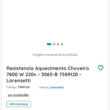
8
º
dps
9
º
orion schneider
10
º
caixa passagem
Imagens meramente ilustrativas
Resistencia Aquecimento Chuveiro
7800 W 220v - 3065-B 7589120 -
Lorenzetti
:
7589120
Lorenzetti
ver avaliações
Em estoque