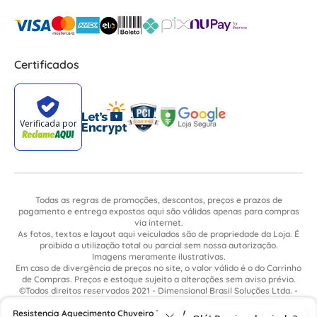
Certificados
Todas as regras de promoções, descontos, preços e prazos de
pagamento e entrega expostos aqui são válidos apenas para compras
via internet.
As fotos, textos e layout aqui veiculados são de propriedade da Loja. É
proibida a utilização total ou parcial sem nossa autorização.
Imagens meramente ilustrativas.
Em caso de divergência de preços no site, o valor válido é o do Carrinho
de Compras. Preços e estoque sujeito a alterações sem aviso prévio.
©Todos direitos reservados 2021 - Dimensional Brasil Soluções Ltda. -
CNPJ: 06.913.480/0015-63 - Avenida Armando Ragonha, 190 - Bairro
Resistencia Aquecimento Chuveiro 7800 W 220v - 3065-B 7589120 -
Village Limeira. Pavilhão Sítio São João - Limeira - SP / CEP: 13.481-316