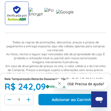
Todas as regras de promoções, descontos, preços e prazos de
pagamento e entrega expostos aqui são válidos apenas para compras
via internet.
As fotos, textos e layout aqui veiculados são de propriedade da Loja. É
proibida a utilização total ou parcial sem nossa autorização.
Imagens meramente ilustrativas.
Em caso de divergência de preços no site, o valor válido é o do Carrinho
de Compras. Preços e estoque sujeito a alterações sem aviso prévio.
©Todos direitos reservados 2021 - Dimensional Brasil Soluções Ltda. -
CNPJ: 06.913.480/0015-63 - Avenida Armando Ragonha, 190 - Bairro
Rele Temporizado Retardo Desenergiz 60s Din IP-51 / IP-20 24A 240Vca
Village Limeira. Pavilhão Sítio São João - Limeira - SP / CEP: 13.481-316
R$
242
,
09
48-63Hz 1 Reversível AZWGSP Coel
Adicionar ao Carrinho