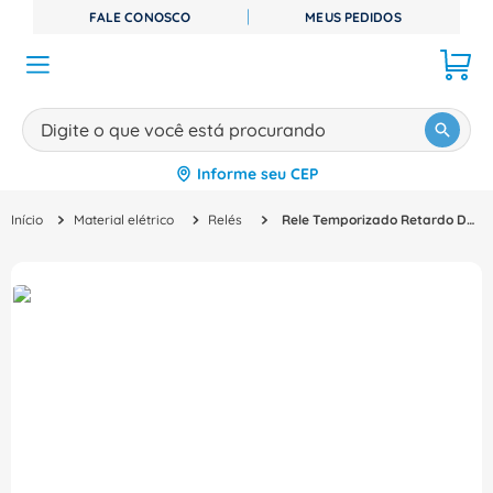
FALE CONOSCO
MEUS PEDIDOS
Digite o que você está procurando
Informe seu CEP
TERMOS MAIS BUSCADOS
Material elétrico
Relés
Rele Temporizado Retardo Desenergiz 60s Din IP-51 / IP-20 24A 240Vca 48-63Hz 1 Reversível AZWGSP Coel
1
º
disjuntor
2
º
cabo flexivel
3
º
cabo
4
º
contator
5
º
tomada
6
º
barramento
7
º
fita isolante