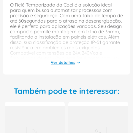
O Relé Temporizado da Coel é a solução ideal
para quem busca automatizar processos com
precisão e segurança. Com uma faixa de tempo de
até 60segundos para o atraso na desenergização,
ele é perfeito para aplicações variadas. Seu design
compacto permite montagem em trilho de 35mm,
facilitando a instalação em painéis elétricos. Além
disso, sua classificação de proteção IP-51 garante
resistência em ambientes mais exigentes.
Compatível com tensões de 24A 240Vca e
frequências de 48A 63Hz, este Relé conta com um
contato auxiliar reversível, tornando-o versátil para
diversas necessidades. Escolha o Relé
Temporizado da Coel e leve eficiência e
confiabilidade para seu sistema elétrico!
Também pode te interessar:
Características:
Rele Temporizado
Função: Retardo Desenergiz
Faixa Tempo: 60s
Montagem: Din
Classificação / Grau Proteção: IP-51 / IP-20
Tensão Alimentação: 24A 240Vca
Frequência: 48-63Hz