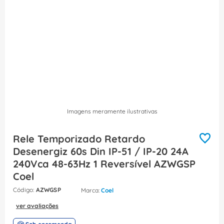
8
º
dps
9
º
orion schneider
10
º
caixa passagem
Imagens meramente ilustrativas
Rele Temporizado Retardo
Desenergiz 60s Din IP-51 / IP-20 24A
240Vca 48-63Hz 1 Reversível AZWGSP
Coel
:
AZWGSP
Coel
ver avaliações