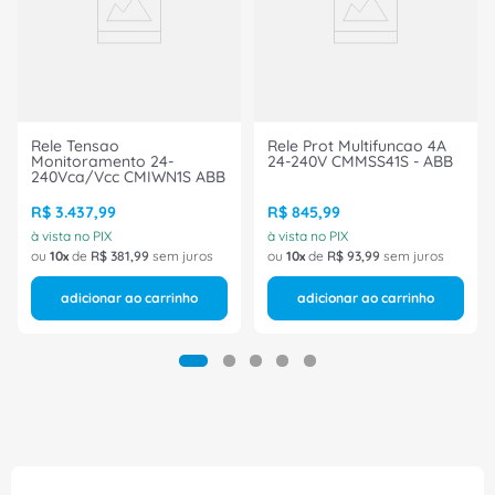
Contatos Auxiliares: 1 Reversível
Marca: Coel
Ref: AZWGSP
Rele Tensao
Rele Prot Multifuncao 4A
Monitoramento 24-
24-240V CMMSS41S - ABB
240Vca/Vcc CMIWN1S ABB
R$
3
.
437
,
99
R$
845
,
99
à vista no PIX
à vista no PIX
ou
10
de
R$
381
,
99
sem juros
ou
10
de
R$
93
,
99
sem juros
adicionar ao carrinho
adicionar ao carrinho