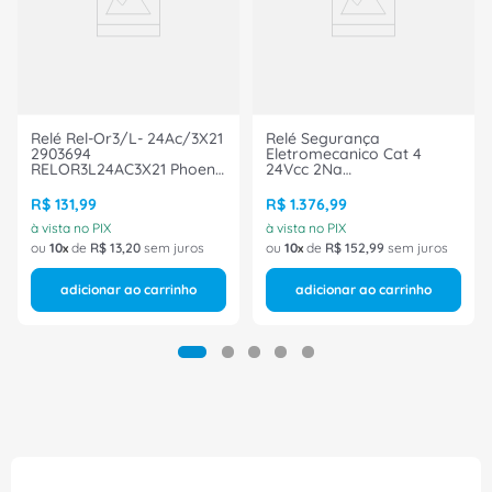
Ref.: 1 Rtt204860 S30 S
Marca: Altronic
Relé Rel-Or3/L- 24Ac/3X21
Relé Segurança
2903694
Eletromecanico Cat 4
RELOR3L24AC3X21 Phoenix
24Vcc 2Na
Contact
Psrspp24Ucesam42X11
PSRSPP24UCESAM42X11X2
R$
131
,
99
R$
1
.
376
,
99
Phoenix Contact
à vista no PIX
à vista no PIX
ou
10
de
R$
13
,
20
sem juros
ou
10
de
R$
152
,
99
sem juros
adicionar ao carrinho
adicionar ao carrinho