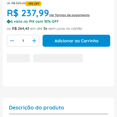
de
R$
325
,
22
-
19%
OFF
R$
237
,
99
Ver formas de pagamento
à vista no PIX com
10
% OFF
ou
R$
264
,
43
em até
5
sem juros no cartão
Adicionar ao Carrinho
Descrição do produto