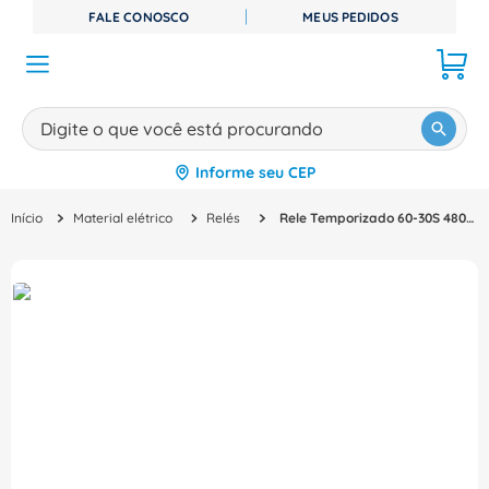
FALE CONOSCO
MEUS PEDIDOS
Digite o que você está procurando
Informe seu CEP
TERMOS MAIS BUSCADOS
Material elétrico
Relés
Rele Temporizado 60-30S 480Vca 50/60Hz 1NA+1NF Rtt 1RTT204860S30S Altronic
1
º
disjuntor
2
º
cabo flexivel
3
º
cabo
4
º
contator
5
º
tomada
6
º
barramento
7
º
dps