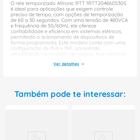
O rele temporizado Altronic RTT 1RTT204860S30S
é ideal para aplicações que exigem controle
preciso de tempo, com opções de temporização
de 60 a 30 segundos. Com uma tensão de 480VCA
e frequência de 50/60Hz, ele oferece
confiabilidade e eficiência em sistemas elétricos,
permitindo o acionamento de dispositivos de
forma programada. Este modelo conta com uma
configuração de 1NA + 1NF, garantindo
versatilidade na conexão de cargas. Sua robustez
e facilidade de instalação fazem do RTT uma
excelente escolha para quem busca otimizar
processos e garantir um funcionamento seguro e
eficaz em diversas aplicações industriais.
Também pode te interessar:
Principais Características:
Rele Temporizado
Modelo: Rtt
Tensão: 480 Vca
Frequência: 50/60 Hz
Contatos Auxiliares: 1 Na+1 Nf
Funcao: Temporizador
Faixa Tempo: 60-30 S