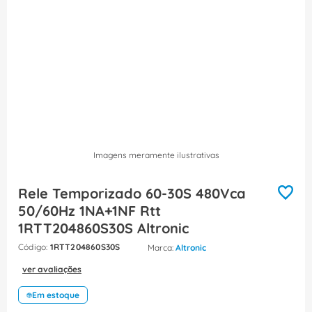
8
º
fita isolante
9
º
caixa passagem
10
º
miluz
Imagens meramente ilustrativas
Rele Temporizado 60-30S 480Vca
50/60Hz 1NA+1NF Rtt
1RTT204860S30S Altronic
:
1RTT204860S30S
Altronic
ver avaliações
Em estoque