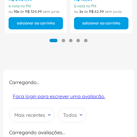
à vista no PIX
à vista no PIX
ou
10
de
R$
324
,
99
sem juros
ou
2
de
R$
62
,
99
sem juros
adicionar ao carrinho
adicionar ao carrinho
Carregando…
Faça login para escrever uma avaliação.
Mais recentes
Todos
Carregando avaliações…