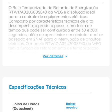
O Rele Temporizado de Retardo de Energização
RTW17A02U300SE40 da WEG é a solução ideal
para o controle de equipamentos elétricos.
Composto por características técnicas de alto
desempenho, o produto possui uma faixa de
tempo que pode ser configurada entre 30 e 300
segundos, além de apresentar um contator auxiliar
baseado em 2NAF para a interrupção de circuitos
elétricos. O modelo RTW17-A02U300SE40 da WEG
tem a função de retardamento de temporização,
disponibilizando uma montagem por meio de
caixa de 17,5mm, e é capaz de realizar conexão
elétrica por meio de dois fios. Está disponível na
voltagem correspondente de 220-240V e
frequência de 60Hz. O rele temporizado pode ser
utilizado em diversas aplicações, tais como
controladores de acesso, sinalização, automação,
iluminação, entre outros. Também pode ser
Especificações Técnicas
facilmente integrado a sistemas já existentes, o
que confere maior flexibilidade ao usuário. Com a
segurança garantida por sua caixa de proteção
com classificação IP-20, este dispositivo facilita o
Folha de Dados
Baixar
processo de montagem, além de ter um design
arquivo
(Datasheet)
compacto que não ocupa muito espaço na