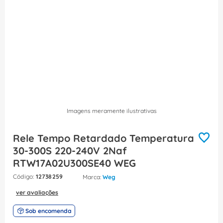
8
º
caixa passagem
9
º
orion schneider
10
º
disjuntor motor
Imagens meramente ilustrativas
Rele Tempo Retardado Temperatura
30-300S 220-240V 2Naf
RTW17A02U300SE40 WEG
:
12738259
Weg
ver avaliações
Sob encomenda