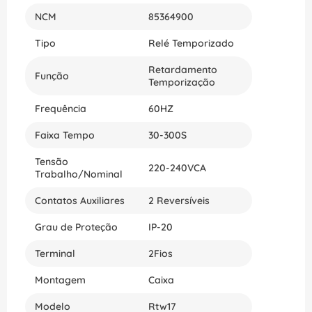
instalação. O Rele Temporizado de Retardo de
NCM
85364900
Energização RTW17A02U300SE40 da WEG é a
escolha perfeita para quem busca qualidade e
Tipo
Relé Temporizado
eficiência em equipamentos elétricos. Adquira já o
seu e tenha um produto confiável e durável à
Retardamento
disposição.
Função
Temporização
Frequência
60HZ
Faixa Tempo
30-300S
Tensão
220-240VCA
Trabalho/Nominal
Contatos Auxiliares
2 Reversíveis
Grau de Proteção
IP-20
Terminal
2Fios
Montagem
Caixa
Modelo
Rtw17