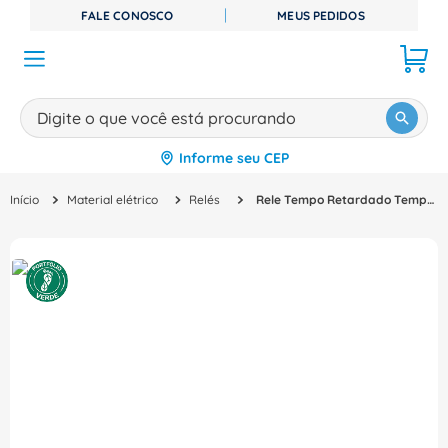
FALE CONOSCO
MEUS PEDIDOS
Digite o que você está procurando
Informe seu CEP
TERMOS MAIS BUSCADOS
Material elétrico
Relés
Rele Tempo Retardado Temperatura 30-300S 220-240V 2Naf RTW17A02U300SE40 WEG
1
º
disjuntor
2
º
cabo flexivel
3
º
cabo
4
º
contator
5
º
tomada
6
º
fita isolante
7
º
dps