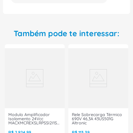
Também pode te interessar:
Modulo Amplificador
Rele Sobrecarga Térmico
Isolamento 24Vcc
690V 46,3A 43US501G
MACXMCREXSLRPSSI2I1SSP
Altronic
Phoenix Contact
R$
2
.
924
,
99
R$
113
,
39