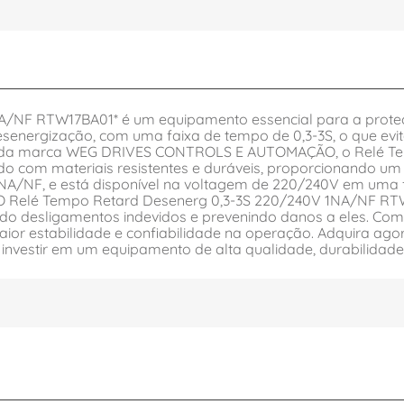
/NF RTW17BA01* é um equipamento essencial para a proteçã
senergização, com uma faixa de tempo de 0,3-3S, o que evit
omada marca WEG DRIVES CONTROLS E AUTOMAÇÃO, o Relé T
do com materiais resistentes e duráveis, proporcionando um c
 1NA/NF, e está disponível na voltagem de 220/240V em uma 
. O Relé Tempo Retard Desenerg 0,3-3S 220/240V 1NA/NF RTW
ando desligamentos indevidos e prevenindo danos a eles. Co
 maior estabilidade e confiabilidade na operação. Adquira 
vestir em um equipamento de alta qualidade, durabilidade e