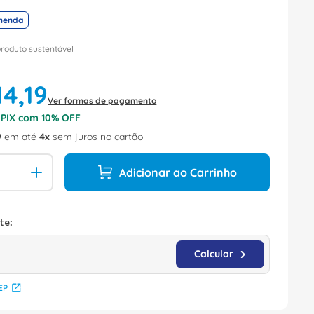
menda
produto sustentável
14
,
19
Ver formas de pagamento
o PIX com
10
% OFF
9
em até
4
sem juros no cartão
Adicionar ao Carrinho
EP