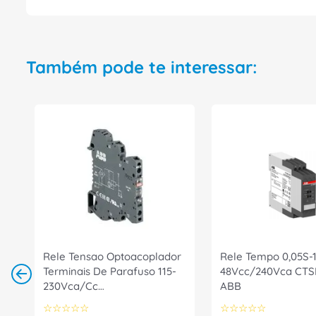
Também pode te interessar:
Rele Tensao Optoacoplador
Rele Tempo 0,05S-
Terminais De Parafuso 115-
48Vcc/240Vca CTS
230Vca/Cc
ABB
1SNA645022R2700 ABB
☆
☆
☆
☆
☆
☆
☆
☆
☆
☆