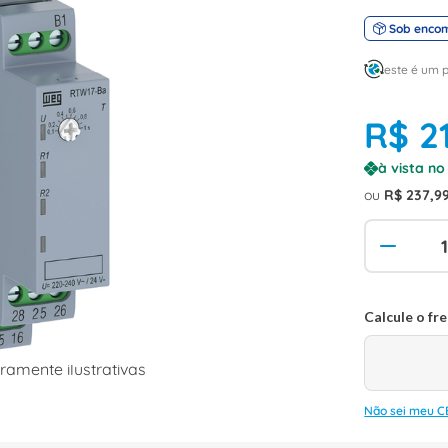
Sob enco
este é um 
R$
2
à vista n
ou
R$
237
,
9
amente ilustrativas
Não sei meu C