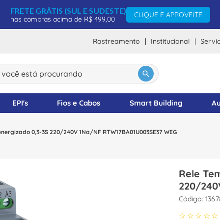
FRETE GRÁTIS (SUL E SUDESTE)
CLIQUE E APROVEITE
nas compras acima de R$ 499,00
Rastreamento
Institucional
Servi
ocê está procurando
DOS
EPI's
Fios e Cabos
Smart Building
Au
energizado 0,3-3S 220/240V 1Na/NF RTW17BA01U003SE37 WEG
Rele Te
220/240
:
1367
☆
☆
☆
☆
☆