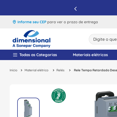
IQUE E APROVEITE
Informe seu CEP
para ver o prazo de entrega
Digite o que v
TERMOS MAIS BUSCA
Todas as Categorias
Materiais elétricos
1
º
disjuntor
Material elétrico
Relés
Rele Tempo Retardado Des
2
º
cabo flexivel
3
º
cabo
4
º
contator
5
º
tomada
6
º
barramento
7
º
fita isolante