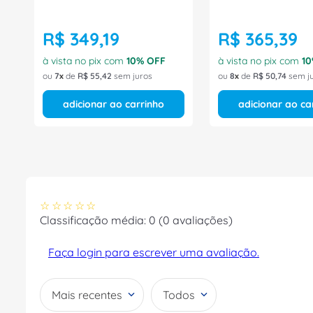
R$
349
,
19
R$
365
,
39
à vista no pix com
10
% OFF
à vista no pix com
10
ou
7
de
R$
55
,
42
sem juros
ou
8
de
R$
50
,
74
sem j
adicionar ao carrinho
adicionar ao ca
☆
☆
☆
☆
☆
Classificação média: 0
(0 avaliações)
Faça login para escrever uma avaliação.
Mais recentes
Todos