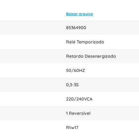
Baixar arquivo
85364900
Relé Temporizado
Retardo Desenergizado
50/60HZ
0,3-3S
220/240VCA
1 Reversível
Rtw17