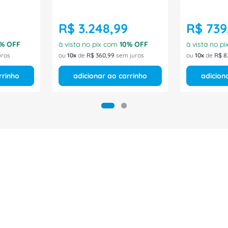
R$
3
.
248
,
99
R$
739
% OFF
à vista no pix com
10
% OFF
à vista no p
uros
ou
10
de
R$
360
,
99
sem juros
ou
10
de
R$
8
rrinho
adicionar ao carrinho
adicion