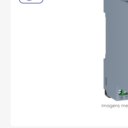
8
º
dps
9
º
orion schneider
10
º
caixa passagem
Imagens mer