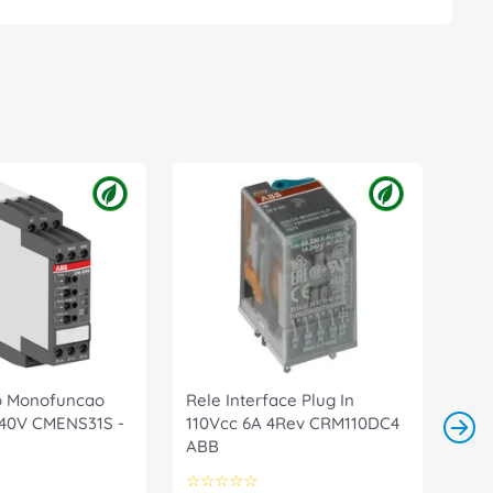
o Monofuncao
Rele Interface Plug In
-240V CMENS31S -
110Vcc 6A 4Rev CRM110DC4
ABB
☆
☆
☆
☆
☆