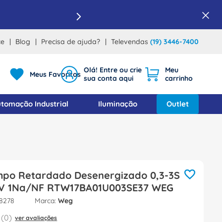
ce
Blog
Precisa de ajuda?
Televendas
(19) 3446-7400
Meus Favoritos
tomação Industrial
Iluminação
Outlet
mpo Retardado Desenergizado 0,3-3S
V 1Na/NF RTW17BA01U003SE37 WEG
8278
Weg
(
0
)
ver avaliações