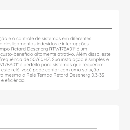
o e o controle de sistemas em diferentes
a desligamentos indevidos e interrupções
empo Retard Desenerg RTW17BA01* é um
usto-benefício altamente atrativo. Além disso, este
frequência de 50/60HZ. Sua instalação é simples e
17BA01* é perfeito para sistemas que requerem
m este relé, você pode contar com uma solução
agora mesmo o Relé Tempo Retard Desenerg 0,3-3S
 eficiência.