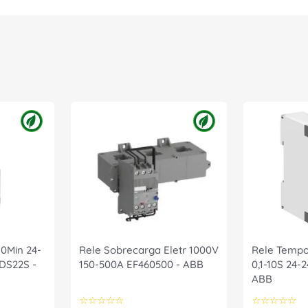
10Min 24-
Rele Sobrecarga Eletr 1000V
Rele Temp
DS22S -
150-500A EF460500 - ABB
0,1-10S 24
ABB
☆
☆
☆
☆
☆
☆
☆
☆
☆
☆