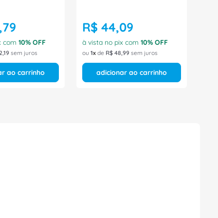
,
79
R$
44
,
09
ix com
10
% OFF
à vista no pix com
10
% OFF
2
,
19
sem juros
ou
1
de
R$
48
,
99
sem juros
ar ao carrinho
adicionar ao carrinho